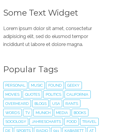
Some Text Widget
Lorem ipsum dolor sit amet, consectetur
adipisicing elit, sed do eiusmod tempor
incididunt ut labore et dolore magna.
Popular Tags
PERSONAL
MUSIC
FOUND
GEEKY
MOVIES
QUOTES
POLITICS
CALIFORNIA
OVERHEARD
BLOGS
USA
RANTS
WORDS
TV
MUNICH
MEDIA
BOOKS
SOCIOLOGY
JAHRESCHARTS
FOOD
TRAVEL
DE
SPORTS
RADIO
911
KABARETT
AT