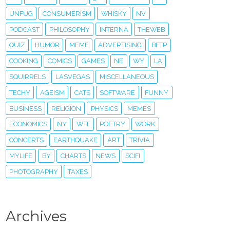
UNFUG
CONSUMERISM
WHISKY
NV
PODCAST
PHILOSOPHY
INTERNA
THEWEB
QUIZ
HUMOR
MEME
ADVERTISING
BFTP
COOKING
COMICS
GAMES
NE
WY
LA
SQUIRRELS
LASVEGAS
MISCELLANEOUS
TECHY
AGEISM
CATS
SOFTWARE
FUNNY
BUSINESS
RELIGION
PHYSICS
MEMES
ECONOMICS
NY
WTF
POETRY
WORK
CONCERTS
EARTHQUAKE
ART
TRIVIA
MYLIFE
BY
CHARTS
NEWS
SCIFI
PHOTOGRAPHY
TAXES
Archives