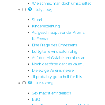
Wie schnell man doch umschaltet
July 2005
9
Stuart
Kindererziehung
Aufgeschnappt vor der Aroma
Kaffeebar
Eine Frage des Ermessens
Luftgitarre wird salonfähig
Auf den Maßstab kommt es an
Noch gestörter geht es kaum...
Die ewige Vereinsmeierei
i'll probably go to hell for this
June 2005
25
Sex macht erfinderisch
BBQ