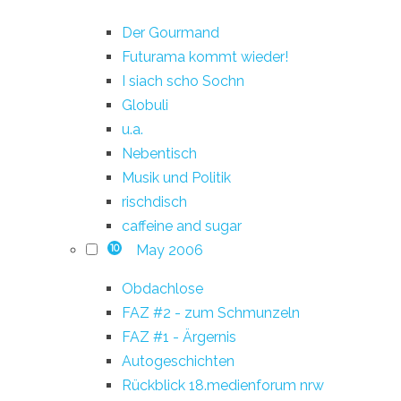
Der Gourmand
Futurama kommt wieder!
I siach scho Sochn
Globuli
u.a.
Nebentisch
Musik und Politik
rischdisch
caffeine and sugar
May 2006
10
Obdachlose
FAZ #2 - zum Schmunzeln
FAZ #1 - Ärgernis
Autogeschichten
Rückblick 18.medienforum nrw