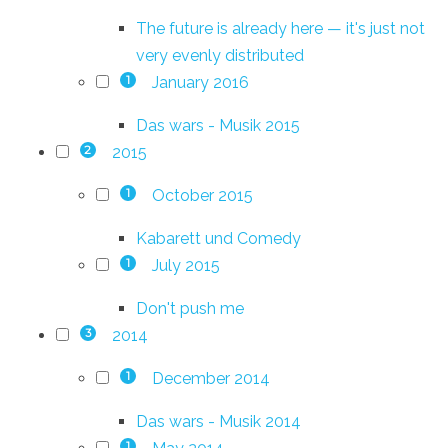
The future is already here — it's just not
very evenly distributed
January 2016
1
Das wars - Musik 2015
2015
2
October 2015
1
Kabarett und Comedy
July 2015
1
Don't push me
2014
3
December 2014
1
Das wars - Musik 2014
1