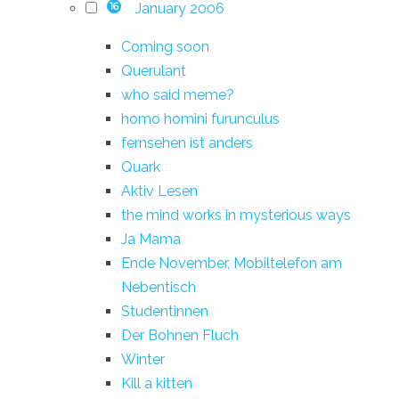
January 2006
16
Coming soon
Querulant
who said meme?
homo homini furunculus
fernsehen ist anders
Quark
Aktiv Lesen
the mind works in mysterious ways
Ja Mama
Ende November, Mobiltelefon am
Nebentisch
Studentinnen
Der Bohnen Fluch
Winter
Kill a kitten