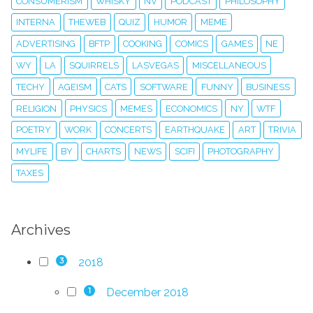
CONSUMERISM
WHISKY
NV
PODCAST
PHILOSOPHY
INTERNA
THEWEB
QUIZ
HUMOR
MEME
ADVERTISING
BFTP
COOKING
COMICS
GAMES
NE
WY
LA
SQUIRRELS
LASVEGAS
MISCELLANEOUS
TECHY
AGEISM
CATS
SOFTWARE
FUNNY
BUSINESS
RELIGION
PHYSICS
MEMES
ECONOMICS
NY
WTF
POETRY
WORK
CONCERTS
EARTHQUAKE
ART
TRIVIA
MYLIFE
BY
CHARTS
NEWS
SCIFI
PHOTOGRAPHY
TAXES
Archives
2018
3
December 2018
1