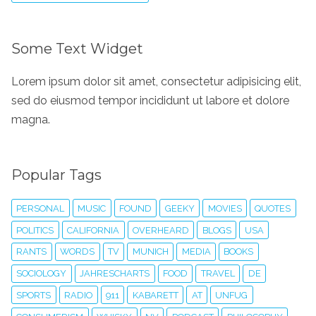
Some Text Widget
Lorem ipsum dolor sit amet, consectetur adipisicing elit,
sed do eiusmod tempor incididunt ut labore et dolore
magna.
Popular Tags
PERSONAL
MUSIC
FOUND
GEEKY
MOVIES
QUOTES
POLITICS
CALIFORNIA
OVERHEARD
BLOGS
USA
RANTS
WORDS
TV
MUNICH
MEDIA
BOOKS
SOCIOLOGY
JAHRESCHARTS
FOOD
TRAVEL
DE
SPORTS
RADIO
911
KABARETT
AT
UNFUG