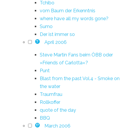
Tchibo
vom Baum der Erkenntnis
where have all my words gone?
Sumo
Der ist immer so
April 2006
7
Steve Martin Fans beim ÖBB oder
»Friends of Carlotta«?
Punt
Blast from the past Vol.4 - Smoke on
the water
Traumfrau
Rollkoffer
quote of the day
BBQ
March 2006
17