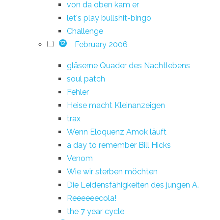
von da oben kam er
let's play bullshit-bingo
Challenge
February 2006
12
gläserne Quader des Nachtlebens
soul patch
Fehler
Heise macht Kleinanzeigen
trax
Wenn Eloquenz Amok läuft
a day to remember Bill Hicks
Venom
Wie wir sterben möchten
Die Leidensfähigkeiten des jungen A.
Reeeeeecola!
the 7 year cycle