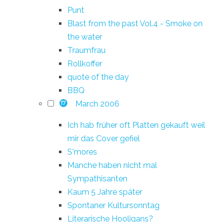
Punt
Blast from the past Vol.4 - Smoke on
the water
Traumfrau
Rollkoffer
quote of the day
BBQ
March 2006
17
Ich hab früher oft Platten gekauft weil
mir das Cover gefiel
S'mores
Manche haben nicht mal
Sympathisanten
Kaum 5 Jahre später
Spontaner Kultursonntag
Literarische Hooligans?