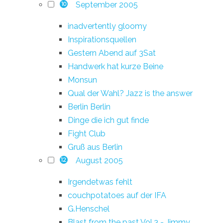
September 2005
10
inadvertently gloomy
Inspirationsquellen
Gestern Abend auf 3Sat
Handwerk hat kurze Beine
Monsun
Qual der Wahl? Jazz is the answer
Berlin Berlin
Dinge die ich gut finde
Fight Club
Gruß aus Berlin
August 2005
12
Irgendetwas fehlt
couchpotatoes auf der IFA
G.Henschel
Blast from the past Vol.3 - Jimmy