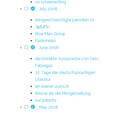
on screenwriting
July 2008
4
dringend benötigte parodien (1)
*@&#%!
Blue Man Group
Radiohead
June 2008
5
die korrekte Aussprache von Cesc
Fàbregas
32. Tage der deutschsprachigen
Literatur
ein kleiner wunsch
Besser als die Morgenzeitung
our parents
May 2008
2