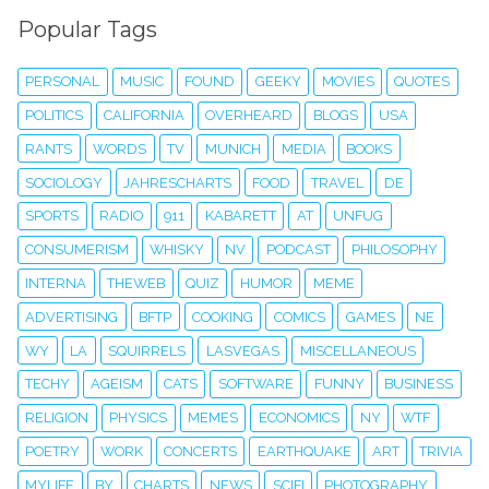
Popular Tags
PERSONAL
MUSIC
FOUND
GEEKY
MOVIES
QUOTES
POLITICS
CALIFORNIA
OVERHEARD
BLOGS
USA
RANTS
WORDS
TV
MUNICH
MEDIA
BOOKS
SOCIOLOGY
JAHRESCHARTS
FOOD
TRAVEL
DE
SPORTS
RADIO
911
KABARETT
AT
UNFUG
CONSUMERISM
WHISKY
NV
PODCAST
PHILOSOPHY
INTERNA
THEWEB
QUIZ
HUMOR
MEME
ADVERTISING
BFTP
COOKING
COMICS
GAMES
NE
WY
LA
SQUIRRELS
LASVEGAS
MISCELLANEOUS
TECHY
AGEISM
CATS
SOFTWARE
FUNNY
BUSINESS
RELIGION
PHYSICS
MEMES
ECONOMICS
NY
WTF
POETRY
WORK
CONCERTS
EARTHQUAKE
ART
TRIVIA
MYLIFE
BY
CHARTS
NEWS
SCIFI
PHOTOGRAPHY