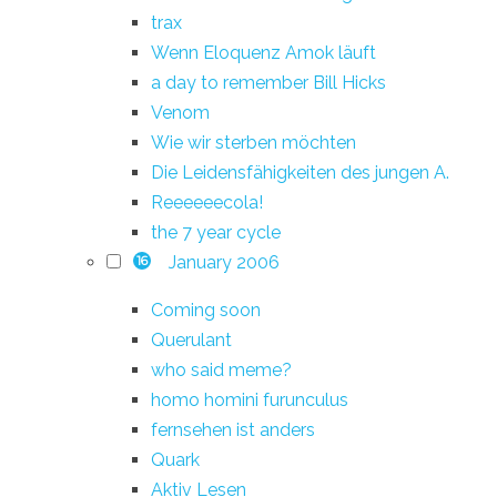
trax
Wenn Eloquenz Amok läuft
a day to remember Bill Hicks
Venom
Wie wir sterben möchten
Die Leidensfähigkeiten des jungen A.
Reeeeeecola!
the 7 year cycle
January 2006
16
Coming soon
Querulant
who said meme?
homo homini furunculus
fernsehen ist anders
Quark
Aktiv Lesen