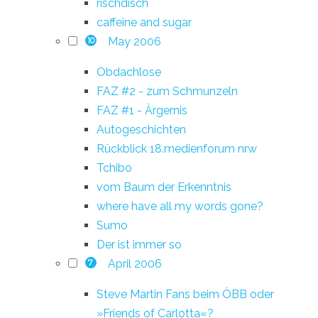
rischdisch
caffeine and sugar
May 2006
10
Obdachlose
FAZ #2 - zum Schmunzeln
FAZ #1 - Ärgernis
Autogeschichten
Rückblick 18.medienforum nrw
Tchibo
vom Baum der Erkenntnis
where have all my words gone?
Sumo
Der ist immer so
April 2006
7
Steve Martin Fans beim ÖBB oder
»Friends of Carlotta«?