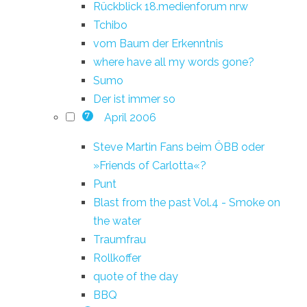
Rückblick 18.medienforum nrw
Tchibo
vom Baum der Erkenntnis
where have all my words gone?
Sumo
Der ist immer so
April 2006
7
Steve Martin Fans beim ÖBB oder
»Friends of Carlotta«?
Punt
Blast from the past Vol.4 - Smoke on
the water
Traumfrau
Rollkoffer
quote of the day
BBQ