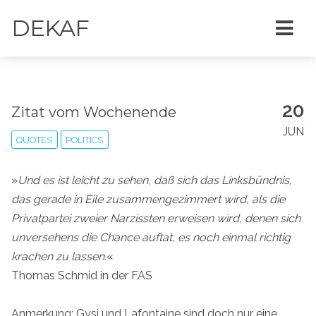
DEKAF
20
Zitat vom Wochenende
JUN
QUOTES
POLITICS
»
Und es ist leicht zu sehen, daß sich das Linksbündnis,
das gerade in Eile zusammengezimmert wird, als die
Privatpartei zweier Narzissten erweisen wird, denen sich
unversehens die Chance auftat, es noch einmal richtig
krachen zu lassen.
«
Thomas Schmid in der FAS
Anmerkung: Gysi und Lafontaine sind doch nur eine