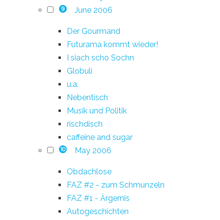
June 2006
9
Der Gourmand
Futurama kommt wieder!
I siach scho Sochn
Globuli
u.a.
Nebentisch
Musik und Politik
rischdisch
caffeine and sugar
May 2006
10
Obdachlose
FAZ #2 - zum Schmunzeln
FAZ #1 - Ärgernis
Autogeschichten