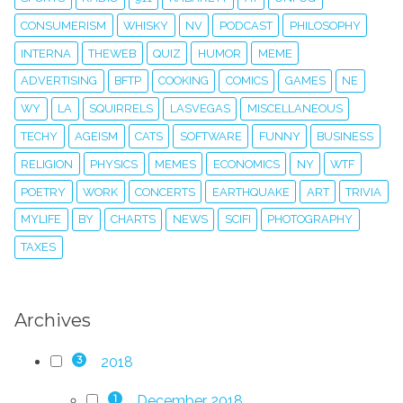
CONSUMERISM
WHISKY
NV
PODCAST
PHILOSOPHY
INTERNA
THEWEB
QUIZ
HUMOR
MEME
ADVERTISING
BFTP
COOKING
COMICS
GAMES
NE
WY
LA
SQUIRRELS
LASVEGAS
MISCELLANEOUS
TECHY
AGEISM
CATS
SOFTWARE
FUNNY
BUSINESS
RELIGION
PHYSICS
MEMES
ECONOMICS
NY
WTF
POETRY
WORK
CONCERTS
EARTHQUAKE
ART
TRIVIA
MYLIFE
BY
CHARTS
NEWS
SCIFI
PHOTOGRAPHY
TAXES
Archives
2018
3
December 2018
1