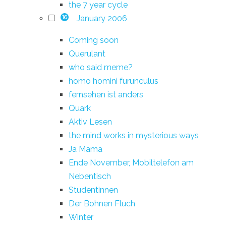
the 7 year cycle
January 2006
16
Coming soon
Querulant
who said meme?
homo homini furunculus
fernsehen ist anders
Quark
Aktiv Lesen
the mind works in mysterious ways
Ja Mama
Ende November, Mobiltelefon am
Nebentisch
Studentinnen
Der Bohnen Fluch
Winter