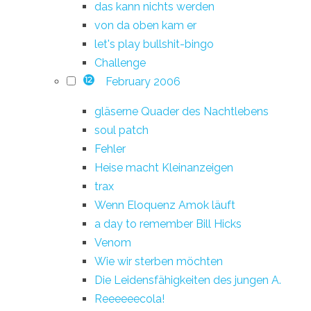
das kann nichts werden
von da oben kam er
let's play bullshit-bingo
Challenge
February 2006
12
gläserne Quader des Nachtlebens
soul patch
Fehler
Heise macht Kleinanzeigen
trax
Wenn Eloquenz Amok läuft
a day to remember Bill Hicks
Venom
Wie wir sterben möchten
Die Leidensfähigkeiten des jungen A.
Reeeeeecola!