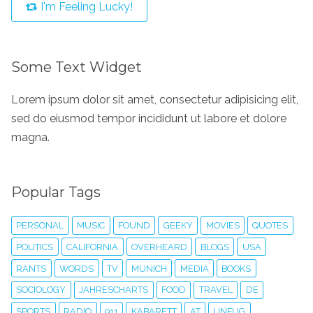
I'm Feeling Lucky!
Some Text Widget
Lorem ipsum dolor sit amet, consectetur adipisicing elit,
sed do eiusmod tempor incididunt ut labore et dolore
magna.
Popular Tags
PERSONAL
MUSIC
FOUND
GEEKY
MOVIES
QUOTES
POLITICS
CALIFORNIA
OVERHEARD
BLOGS
USA
RANTS
WORDS
TV
MUNICH
MEDIA
BOOKS
SOCIOLOGY
JAHRESCHARTS
FOOD
TRAVEL
DE
SPORTS
RADIO
911
KABARETT
AT
UNFUG