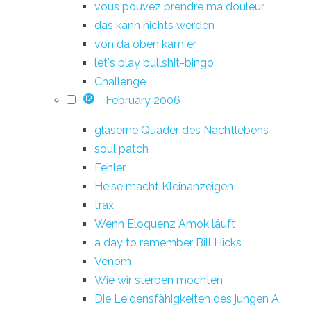
vous pouvez prendre ma douleur
das kann nichts werden
von da oben kam er
let's play bullshit-bingo
Challenge
February 2006
12
gläserne Quader des Nachtlebens
soul patch
Fehler
Heise macht Kleinanzeigen
trax
Wenn Eloquenz Amok läuft
a day to remember Bill Hicks
Venom
Wie wir sterben möchten
Die Leidensfähigkeiten des jungen A.