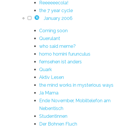
Reeeeeecola!
the 7 year cycle
January 2006
16
Coming soon
Querulant
who said meme?
homo homini furunculus
fernsehen ist anders
Quark
Aktiv Lesen
the mind works in mysterious ways
Ja Mama
Ende November, Mobiltelefon am
Nebentisch
Studentinnen
Der Bohnen Fluch