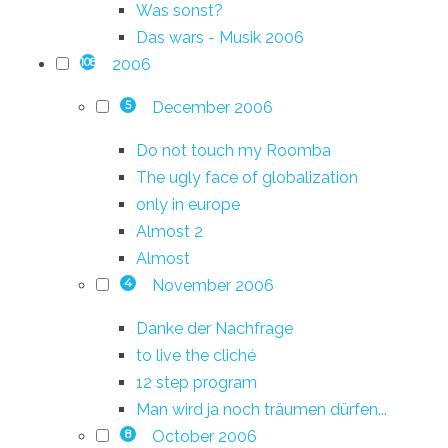
Was sonst?
Das wars - Musik 2006
2006
108
December 2006
5
Do not touch my Roomba
The ugly face of globalization
only in europe
Almost 2
Almost
November 2006
4
Danke der Nachfrage
to live the cliché
12 step program
Man wird ja noch träumen dürfen...
October 2006
8