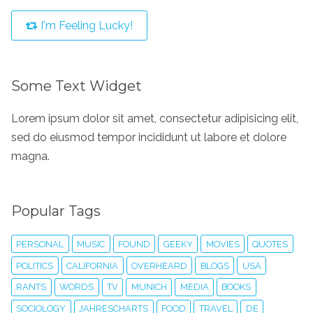
I'm Feeling Lucky!
Some Text Widget
Lorem ipsum dolor sit amet, consectetur adipisicing elit,
sed do eiusmod tempor incididunt ut labore et dolore
magna.
Popular Tags
PERSONAL
MUSIC
FOUND
GEEKY
MOVIES
QUOTES
POLITICS
CALIFORNIA
OVERHEARD
BLOGS
USA
RANTS
WORDS
TV
MUNICH
MEDIA
BOOKS
SOCIOLOGY
JAHRESCHARTS
FOOD
TRAVEL
DE