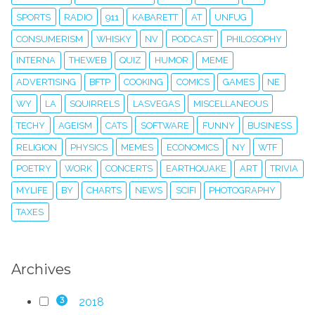
SPORTS
RADIO
911
KABARETT
AT
UNFUG
CONSUMERISM
WHISKY
NV
PODCAST
PHILOSOPHY
INTERNA
THEWEB
QUIZ
HUMOR
MEME
ADVERTISING
BFTP
COOKING
COMICS
GAMES
NE
WY
LA
SQUIRRELS
LASVEGAS
MISCELLANEOUS
TECHY
AGEISM
CATS
SOFTWARE
FUNNY
BUSINESS
RELIGION
PHYSICS
MEMES
ECONOMICS
NY
WTF
POETRY
WORK
CONCERTS
EARTHQUAKE
ART
TRIVIA
MYLIFE
BY
CHARTS
NEWS
SCIFI
PHOTOGRAPHY
TAXES
Archives
2018
3