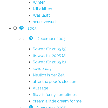
Winter
Kill a kitten
Was läuft
neuer versuch
2005
174
December 2005
9
Soweit für 2005 (3)
Soweit für 2005 (2)
Soweit für 2005 (1)
schooldayz
Neulich in der Zeit
after the pope's election
Aussage
flickr is funny sometimes
dream a little dream for me
November 2005
10