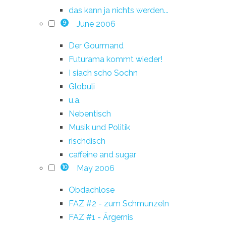
das kann ja nichts werden...
June 2006
9
Der Gourmand
Futurama kommt wieder!
I siach scho Sochn
Globuli
u.a.
Nebentisch
Musik und Politik
rischdisch
caffeine and sugar
May 2006
10
Obdachlose
FAZ #2 - zum Schmunzeln
FAZ #1 - Ärgernis