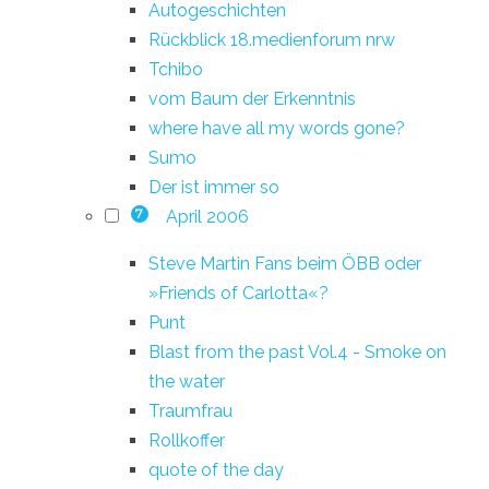
Autogeschichten
Rückblick 18.medienforum nrw
Tchibo
vom Baum der Erkenntnis
where have all my words gone?
Sumo
Der ist immer so
April 2006
7
Steve Martin Fans beim ÖBB oder
»Friends of Carlotta«?
Punt
Blast from the past Vol.4 - Smoke on
the water
Traumfrau
Rollkoffer
quote of the day