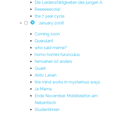
Die Leidensfähigkeiten des jungen A.
Reeeeeecola!
the 7 year cycle
January 2006
16
Coming soon
Querulant
who said meme?
homo homini furunculus
fernsehen ist anders
Quark
Aktiv Lesen
the mind works in mysterious ways
Ja Mama
Ende November, Mobiltelefon am
Nebentisch
Studentinnen