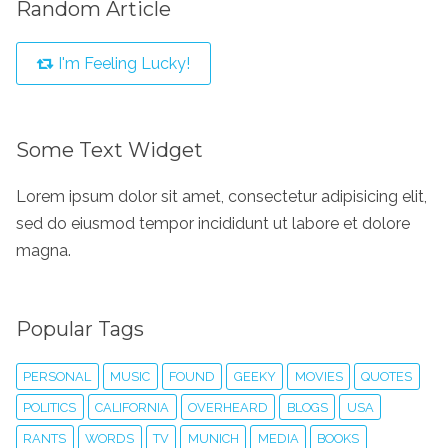
Random Article
I'm Feeling Lucky!
Some Text Widget
Lorem ipsum dolor sit amet, consectetur adipisicing elit,
sed do eiusmod tempor incididunt ut labore et dolore
magna.
Popular Tags
PERSONAL
MUSIC
FOUND
GEEKY
MOVIES
QUOTES
POLITICS
CALIFORNIA
OVERHEARD
BLOGS
USA
RANTS
WORDS
TV
MUNICH
MEDIA
BOOKS