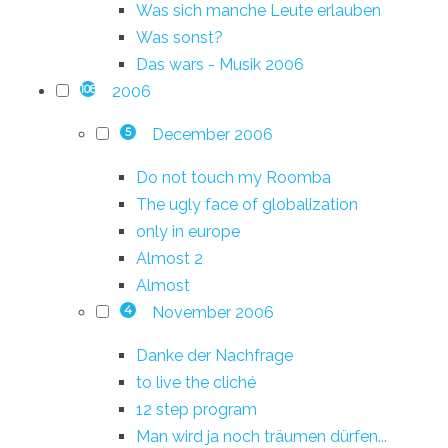
Was sich manche Leute erlauben
Was sonst?
Das wars - Musik 2006
2006
108
December 2006
5
Do not touch my Roomba
The ugly face of globalization
only in europe
Almost 2
Almost
November 2006
4
Danke der Nachfrage
to live the cliché
12 step program
Man wird ja noch träumen dürfen...