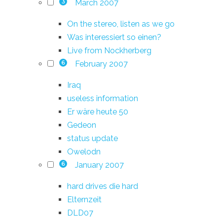
March 2007
3
On the stereo, listen as we go
Was interessiert so einen?
Live from Nockherberg
February 2007
6
Iraq
useless information
Er wäre heute 50
Gedeon
status update
Owelodn
January 2007
6
hard drives die hard
Elternzeit
DLD07