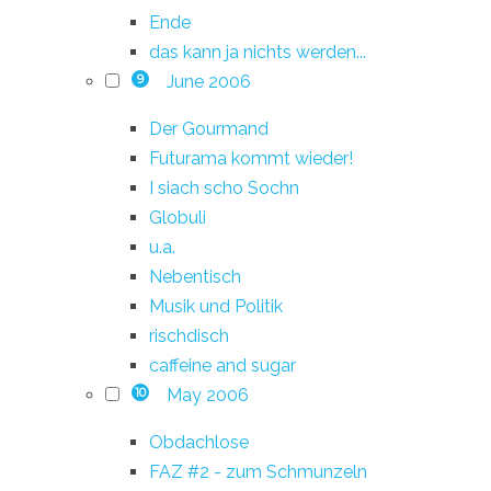
Ende
das kann ja nichts werden...
June 2006
9
Der Gourmand
Futurama kommt wieder!
I siach scho Sochn
Globuli
u.a.
Nebentisch
Musik und Politik
rischdisch
caffeine and sugar
May 2006
10
Obdachlose
FAZ #2 - zum Schmunzeln