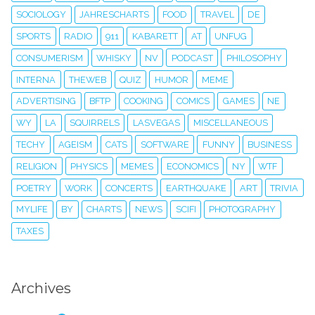
SOCIOLOGY
JAHRESCHARTS
FOOD
TRAVEL
DE
SPORTS
RADIO
911
KABARETT
AT
UNFUG
CONSUMERISM
WHISKY
NV
PODCAST
PHILOSOPHY
INTERNA
THEWEB
QUIZ
HUMOR
MEME
ADVERTISING
BFTP
COOKING
COMICS
GAMES
NE
WY
LA
SQUIRRELS
LASVEGAS
MISCELLANEOUS
TECHY
AGEISM
CATS
SOFTWARE
FUNNY
BUSINESS
RELIGION
PHYSICS
MEMES
ECONOMICS
NY
WTF
POETRY
WORK
CONCERTS
EARTHQUAKE
ART
TRIVIA
MYLIFE
BY
CHARTS
NEWS
SCIFI
PHOTOGRAPHY
TAXES
Archives