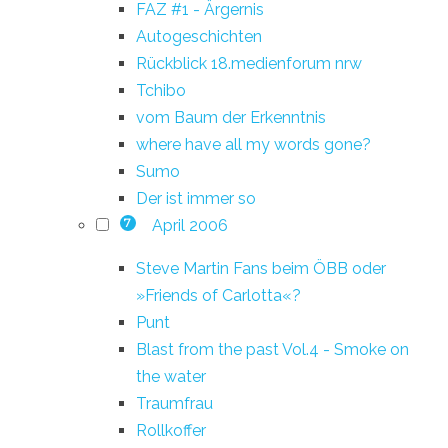
FAZ #1 - Ärgernis
Autogeschichten
Rückblick 18.medienforum nrw
Tchibo
vom Baum der Erkenntnis
where have all my words gone?
Sumo
Der ist immer so
April 2006
7
Steve Martin Fans beim ÖBB oder
»Friends of Carlotta«?
Punt
Blast from the past Vol.4 - Smoke on
the water
Traumfrau
Rollkoffer