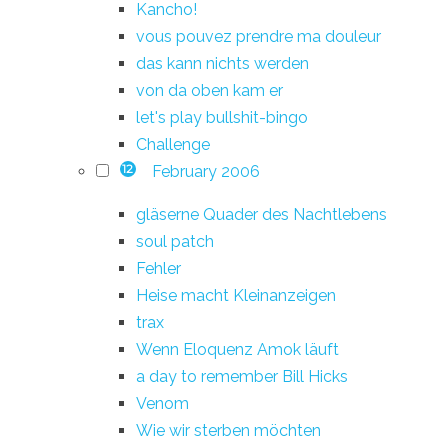
Kancho!
vous pouvez prendre ma douleur
das kann nichts werden
von da oben kam er
let's play bullshit-bingo
Challenge
February 2006
12
gläserne Quader des Nachtlebens
soul patch
Fehler
Heise macht Kleinanzeigen
trax
Wenn Eloquenz Amok läuft
a day to remember Bill Hicks
Venom
Wie wir sterben möchten