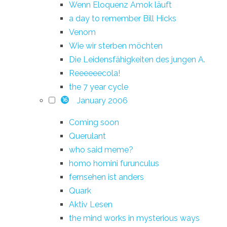
Wenn Eloquenz Amok läuft
a day to remember Bill Hicks
Venom
Wie wir sterben möchten
Die Leidensfähigkeiten des jungen A.
Reeeeeecola!
the 7 year cycle
January 2006
16
Coming soon
Querulant
who said meme?
homo homini furunculus
fernsehen ist anders
Quark
Aktiv Lesen
the mind works in mysterious ways