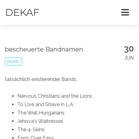
DEKAF
30
bescheuerte Bandnamen
JUN
MUSIC
tatsächlich existierender Bands:
Nervous Christians and the Lions
To Live and Shave in L.A.
The Well Hungarians
Jehova's Waitresses
The 4-Skins
Eggs Over Easy