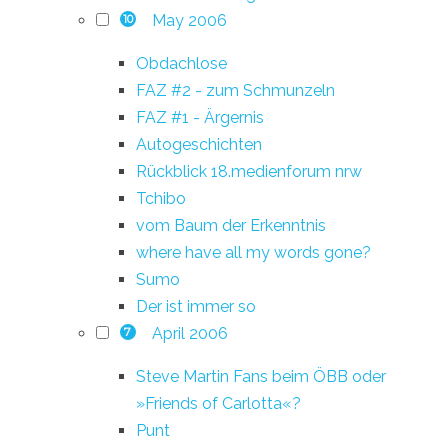
May 2006
10
Obdachlose
FAZ #2 - zum Schmunzeln
FAZ #1 - Ärgernis
Autogeschichten
Rückblick 18.medienforum nrw
Tchibo
vom Baum der Erkenntnis
where have all my words gone?
Sumo
Der ist immer so
April 2006
7
Steve Martin Fans beim ÖBB oder
»Friends of Carlotta«?
Punt