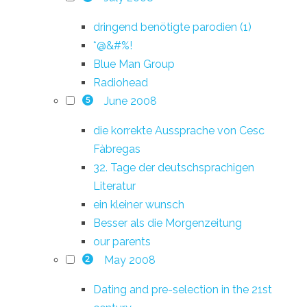
dringend benötigte parodien (1)
*@&#%!
Blue Man Group
Radiohead
June 2008
5
die korrekte Aussprache von Cesc
Fàbregas
32. Tage der deutschsprachigen
Literatur
ein kleiner wunsch
Besser als die Morgenzeitung
our parents
May 2008
2
Dating and pre-selection in the 21st