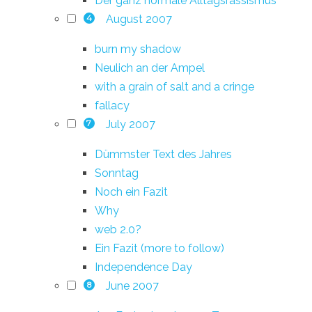
Der ganz normale Alltagsrassismus
August 2007
4
burn my shadow
Neulich an der Ampel
with a grain of salt and a cringe
fallacy
July 2007
7
Dümmster Text des Jahres
Sonntag
Noch ein Fazit
Why
web 2.0?
Ein Fazit (more to follow)
Independence Day
June 2007
8