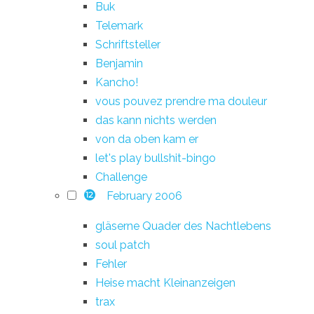
Buk
Telemark
Schriftsteller
Benjamin
Kancho!
vous pouvez prendre ma douleur
das kann nichts werden
von da oben kam er
let's play bullshit-bingo
Challenge
February 2006
12
gläserne Quader des Nachtlebens
soul patch
Fehler
Heise macht Kleinanzeigen
trax