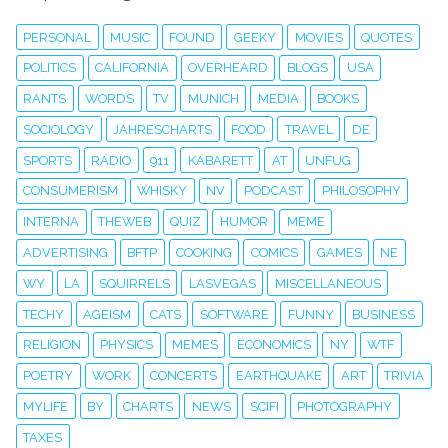
PERSONAL
MUSIC
FOUND
GEEKY
MOVIES
QUOTES
POLITICS
CALIFORNIA
OVERHEARD
BLOGS
USA
RANTS
WORDS
TV
MUNICH
MEDIA
BOOKS
SOCIOLOGY
JAHRESCHARTS
FOOD
TRAVEL
DE
SPORTS
RADIO
911
KABARETT
AT
UNFUG
CONSUMERISM
WHISKY
NV
PODCAST
PHILOSOPHY
INTERNA
THEWEB
QUIZ
HUMOR
MEME
ADVERTISING
BFTP
COOKING
COMICS
GAMES
NE
WY
LA
SQUIRRELS
LASVEGAS
MISCELLANEOUS
TECHY
AGEISM
CATS
SOFTWARE
FUNNY
BUSINESS
RELIGION
PHYSICS
MEMES
ECONOMICS
NY
WTF
POETRY
WORK
CONCERTS
EARTHQUAKE
ART
TRIVIA
MYLIFE
BY
CHARTS
NEWS
SCIFI
PHOTOGRAPHY
TAXES