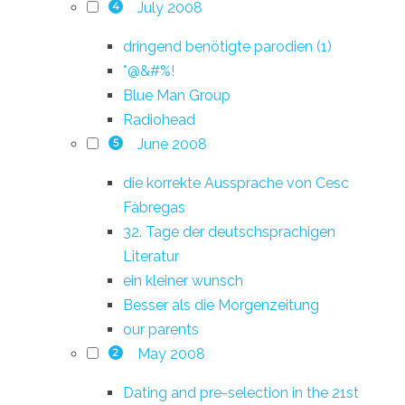
July 2008
4
dringend benötigte parodien (1)
*@&#%!
Blue Man Group
Radiohead
June 2008
5
die korrekte Aussprache von Cesc
Fàbregas
32. Tage der deutschsprachigen
Literatur
ein kleiner wunsch
Besser als die Morgenzeitung
our parents
May 2008
2
Dating and pre-selection in the 21st