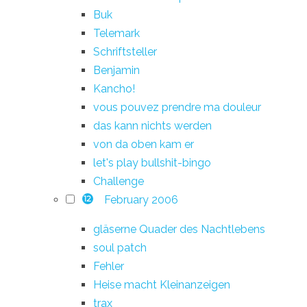
Buk
Telemark
Schriftsteller
Benjamin
Kancho!
vous pouvez prendre ma douleur
das kann nichts werden
von da oben kam er
let's play bullshit-bingo
Challenge
February 2006
12
gläserne Quader des Nachtlebens
soul patch
Fehler
Heise macht Kleinanzeigen
trax