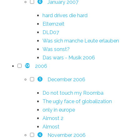
January 2007
6
hard drives die hard
Elternzeit
DLD07
Was sich manche Leute erlauben
Was sonst?
Das wars - Musik 2006
2006
108
December 2006
5
Do not touch my Roomba
The ugly face of globalization
only in europe
Almost 2
Almost
November 2006
4