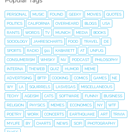
Popular Tags
PERSONAL
MUSIC
FOUND
GEEKY
MOVIES
QUOTES
POLITICS
CALIFORNIA
OVERHEARD
BLOGS
USA
RANTS
WORDS
TV
MUNICH
MEDIA
BOOKS
SOCIOLOGY
JAHRESCHARTS
FOOD
TRAVEL
DE
SPORTS
RADIO
911
KABARETT
AT
UNFUG
CONSUMERISM
WHISKY
NV
PODCAST
PHILOSOPHY
INTERNA
THEWEB
QUIZ
HUMOR
MEME
ADVERTISING
BFTP
COOKING
COMICS
GAMES
NE
WY
LA
SQUIRRELS
LASVEGAS
MISCELLANEOUS
TECHY
AGEISM
CATS
SOFTWARE
FUNNY
BUSINESS
RELIGION
PHYSICS
MEMES
ECONOMICS
NY
WTF
POETRY
WORK
CONCERTS
EARTHQUAKE
ART
TRIVIA
MYLIFE
BY
CHARTS
NEWS
SCIFI
PHOTOGRAPHY