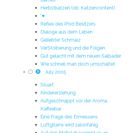
Herbstkatzerl (ob. Katzencontent)
*♥
Reflex des iPod Besitzers
Dialoge aus dem Leben
Geliebter Schmalz
VerStoiberung und die Folgen
Gut gelacht mit dem neuen Salbader
Wie schnell man doch umschaltet
July 2005
9
Stuart
Kindererziehung
Aufgeschnappt vor der Aroma
Kaffeebar
Eine Frage des Ermessens
Luftgitarre wird salonfähig
Auf den Maßstab kommt es an