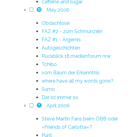
caffeine and sugar
May 2006
10
Obdachlose
FAZ #2 - zum Schmunzeln
FAZ #1 - Ärgernis
Autogeschichten
Rückblick 18.medienforum nrw
Tchibo
vom Baum der Erkenntnis
where have all my words gone?
Sumo
Der ist immer so
April 2006
7
Steve Martin Fans beim ÖBB oder
»Friends of Carlotta«?
Punt