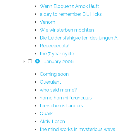
Wenn Eloquenz Amok läuft
a day to remember Bill Hicks
Venom
Wie wir sterben möchten
Die Leidensfähigkeiten des jungen A.
Reeeeeecola!
the 7 year cycle
January 2006
16
Coming soon
Querulant
who said meme?
homo homini furunculus
fernsehen ist anders
Quark
Aktiv Lesen
the mind works in mysterious ways