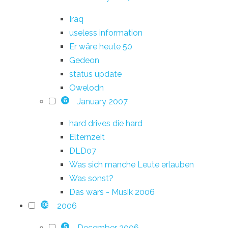
Iraq
useless information
Er wäre heute 50
Gedeon
status update
Owelodn
January 2007
6
hard drives die hard
Elternzeit
DLD07
Was sich manche Leute erlauben
Was sonst?
Das wars - Musik 2006
2006
108
December 2006
5