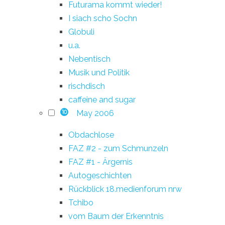
Futurama kommt wieder!
I siach scho Sochn
Globuli
u.a.
Nebentisch
Musik und Politik
rischdisch
caffeine and sugar
May 2006
10
Obdachlose
FAZ #2 - zum Schmunzeln
FAZ #1 - Ärgernis
Autogeschichten
Rückblick 18.medienforum nrw
Tchibo
vom Baum der Erkenntnis