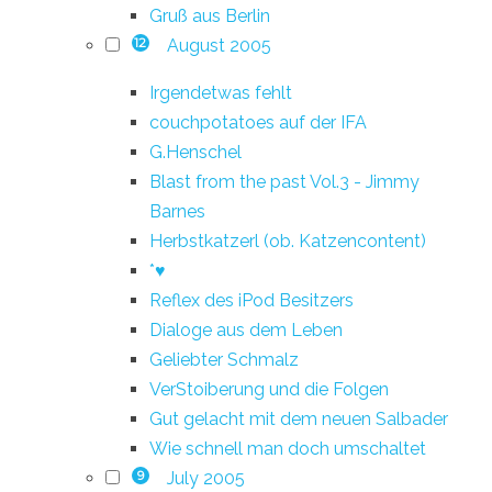
Gruß aus Berlin
August 2005
12
Irgendetwas fehlt
couchpotatoes auf der IFA
G.Henschel
Blast from the past Vol.3 - Jimmy
Barnes
Herbstkatzerl (ob. Katzencontent)
*♥
Reflex des iPod Besitzers
Dialoge aus dem Leben
Geliebter Schmalz
VerStoiberung und die Folgen
Gut gelacht mit dem neuen Salbader
Wie schnell man doch umschaltet
July 2005
9