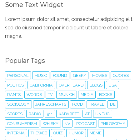
Some Text Widget
Lorem ipsum dolor sit amet, consectetur adipisicing elit,
sed do eiusmod tempor incididunt ut labore et dolore
magna.
Popular Tags
PERSONAL
MUSIC
FOUND
GEEKY
MOVIES
QUOTES
POLITICS
CALIFORNIA
OVERHEARD
BLOGS
USA
RANTS
WORDS
TV
MUNICH
MEDIA
BOOKS
SOCIOLOGY
JAHRESCHARTS
FOOD
TRAVEL
DE
SPORTS
RADIO
911
KABARETT
AT
UNFUG
CONSUMERISM
WHISKY
NV
PODCAST
PHILOSOPHY
INTERNA
THEWEB
QUIZ
HUMOR
MEME