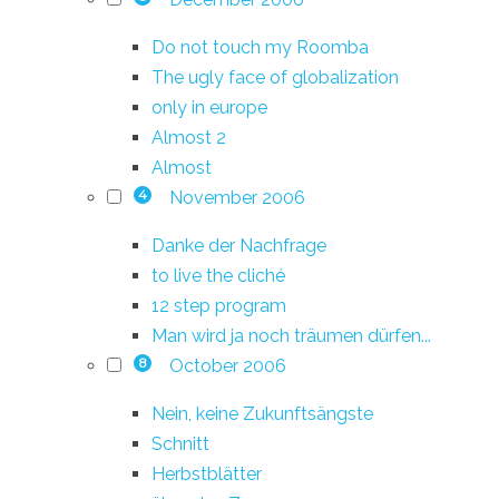
Do not touch my Roomba
The ugly face of globalization
only in europe
Almost 2
Almost
November 2006
4
Danke der Nachfrage
to live the cliché
12 step program
Man wird ja noch träumen dürfen...
October 2006
8
Nein, keine Zukunftsängste
Schnitt
Herbstblätter