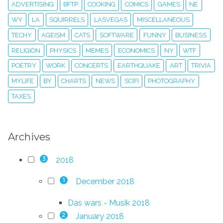
ADVERTISING
BFTP
COOKING
COMICS
GAMES
NE
WY
LA
SQUIRRELS
LASVEGAS
MISCELLANEOUS
TECHY
AGEISM
CATS
SOFTWARE
FUNNY
BUSINESS
RELIGION
PHYSICS
MEMES
ECONOMICS
NY
WTF
POETRY
WORK
CONCERTS
EARTHQUAKE
ART
TRIVIA
MYLIFE
BY
CHARTS
NEWS
SCIFI
PHOTOGRAPHY
TAXES
Archives
2018
3
December 2018
1
Das wars - Musik 2018
January 2018
2