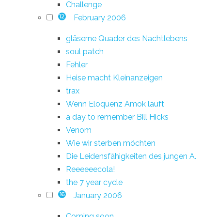
Challenge
February 2006
12
gläserne Quader des Nachtlebens
soul patch
Fehler
Heise macht Kleinanzeigen
trax
Wenn Eloquenz Amok läuft
a day to remember Bill Hicks
Venom
Wie wir sterben möchten
Die Leidensfähigkeiten des jungen A.
Reeeeeecola!
the 7 year cycle
January 2006
16
Coming soon