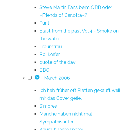
Steve Martin Fans beim ÖBB oder
»Friends of Carlotta«?
Punt
Blast from the past Vol.4 - Smoke on
the water
Traumfrau
Rollkoffer
quote of the day
BBQ
March 2006
17
Ich hab früher oft Platten gekauft weil
mir das Cover gefiel
S'mores
Manche haben nicht mal
Sympathisanten
Kaum 5 Jahre später