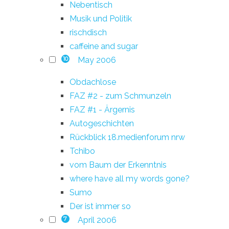
Nebentisch
Musik und Politik
rischdisch
caffeine and sugar
May 2006
10
Obdachlose
FAZ #2 - zum Schmunzeln
FAZ #1 - Ärgernis
Autogeschichten
Rückblick 18.medienforum nrw
Tchibo
vom Baum der Erkenntnis
where have all my words gone?
Sumo
Der ist immer so
April 2006
7