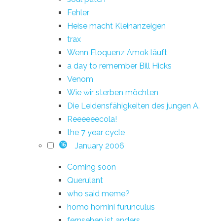
Fehler
Heise macht Kleinanzeigen
trax
Wenn Eloquenz Amok läuft
a day to remember Bill Hicks
Venom
Wie wir sterben möchten
Die Leidensfähigkeiten des jungen A.
Reeeeeecola!
the 7 year cycle
January 2006
16
Coming soon
Querulant
who said meme?
homo homini furunculus
fernsehen ist anders