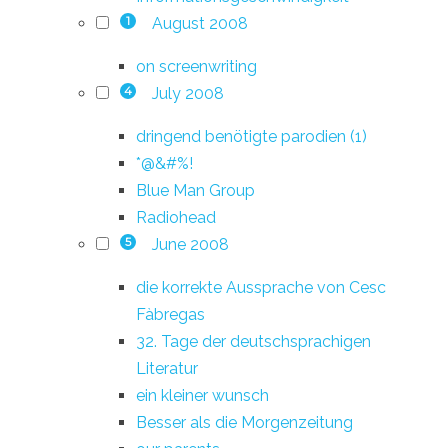
August 2008
1
on screenwriting
July 2008
4
dringend benötigte parodien (1)
*@&#%!
Blue Man Group
Radiohead
June 2008
5
die korrekte Aussprache von Cesc
Fàbregas
32. Tage der deutschsprachigen
Literatur
ein kleiner wunsch
Besser als die Morgenzeitung