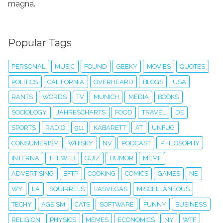
magna.
Popular Tags
PERSONAL
MUSIC
FOUND
GEEKY
MOVIES
QUOTES
POLITICS
CALIFORNIA
OVERHEARD
BLOGS
USA
RANTS
WORDS
TV
MUNICH
MEDIA
BOOKS
SOCIOLOGY
JAHRESCHARTS
FOOD
TRAVEL
DE
SPORTS
RADIO
911
KABARETT
AT
UNFUG
CONSUMERISM
WHISKY
NV
PODCAST
PHILOSOPHY
INTERNA
THEWEB
QUIZ
HUMOR
MEME
ADVERTISING
BFTP
COOKING
COMICS
GAMES
NE
WY
LA
SQUIRRELS
LASVEGAS
MISCELLANEOUS
TECHY
AGEISM
CATS
SOFTWARE
FUNNY
BUSINESS
RELIGION
PHYSICS
MEMES
ECONOMICS
NY
WTF