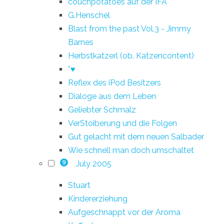
couchpotatoes auf der IFA
G.Henschel
Blast from the past Vol.3 - Jimmy
Barnes
Herbstkatzerl (ob. Katzencontent)
*♥
Reflex des iPod Besitzers
Dialoge aus dem Leben
Geliebter Schmalz
VerStoiberung und die Folgen
Gut gelacht mit dem neuen Salbader
Wie schnell man doch umschaltet
July 2005
9
Stuart
Kindererziehung
Aufgeschnappt vor der Aroma