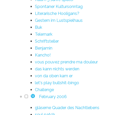
Spontaner Kultursonntag
Literarische Hooligans?
Gestern im Lustspielhaus
Buk
Telemark
Schriftsteller
Benjamin
Kancho!
vous pouvez prendre ma douleur
das kann nichts werden
von da oben kam er
let's play bullshit-bingo
Challenge
February 2006
12
gläserne Quader des Nachtlebens
soul patch