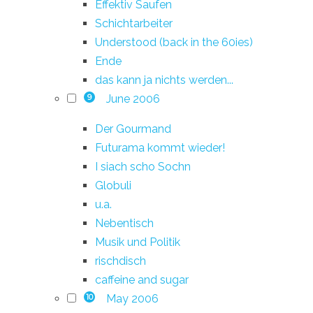
Effektiv Saufen
Schichtarbeiter
Understood (back in the 60ies)
Ende
das kann ja nichts werden...
June 2006
9
Der Gourmand
Futurama kommt wieder!
I siach scho Sochn
Globuli
u.a.
Nebentisch
Musik und Politik
rischdisch
caffeine and sugar
May 2006
10