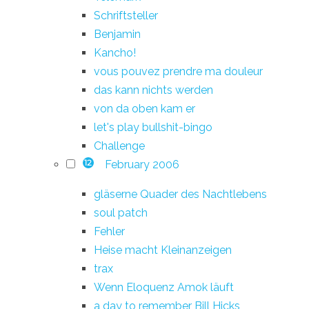
Schriftsteller
Benjamin
Kancho!
vous pouvez prendre ma douleur
das kann nichts werden
von da oben kam er
let's play bullshit-bingo
Challenge
February 2006
12
gläserne Quader des Nachtlebens
soul patch
Fehler
Heise macht Kleinanzeigen
trax
Wenn Eloquenz Amok läuft
a day to remember Bill Hicks