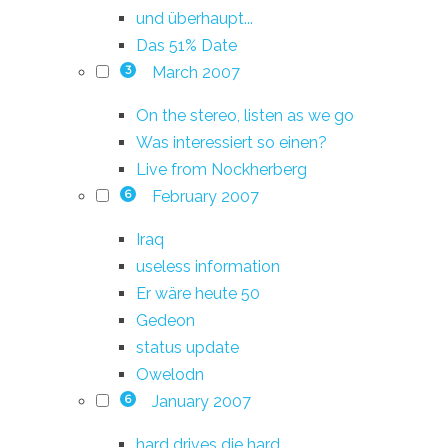
und überhaupt...
Das 51% Date
March 2007
3
On the stereo, listen as we go
Was interessiert so einen?
Live from Nockherberg
February 2007
6
Iraq
useless information
Er wäre heute 50
Gedeon
status update
Owelodn
January 2007
6
hard drives die hard