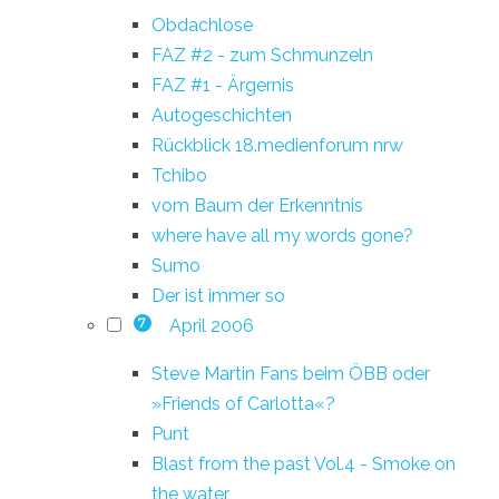
Obdachlose
FAZ #2 - zum Schmunzeln
FAZ #1 - Ärgernis
Autogeschichten
Rückblick 18.medienforum nrw
Tchibo
vom Baum der Erkenntnis
where have all my words gone?
Sumo
Der ist immer so
April 2006
7
Steve Martin Fans beim ÖBB oder
»Friends of Carlotta«?
Punt
Blast from the past Vol.4 - Smoke on
the water