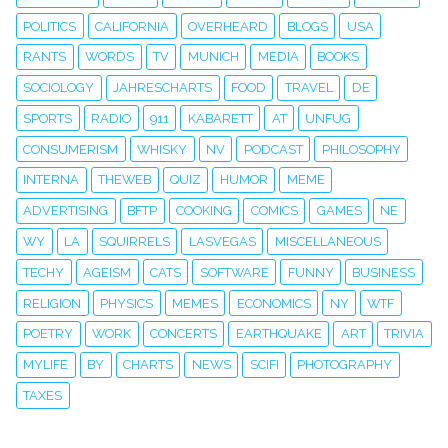
POLITICS
CALIFORNIA
OVERHEARD
BLOGS
USA
RANTS
WORDS
TV
MUNICH
MEDIA
BOOKS
SOCIOLOGY
JAHRESCHARTS
FOOD
TRAVEL
DE
SPORTS
RADIO
911
KABARETT
AT
UNFUG
CONSUMERISM
WHISKY
NV
PODCAST
PHILOSOPHY
INTERNA
THEWEB
QUIZ
HUMOR
MEME
ADVERTISING
BFTP
COOKING
COMICS
GAMES
NE
WY
LA
SQUIRRELS
LASVEGAS
MISCELLANEOUS
TECHY
AGEISM
CATS
SOFTWARE
FUNNY
BUSINESS
RELIGION
PHYSICS
MEMES
ECONOMICS
NY
WTF
POETRY
WORK
CONCERTS
EARTHQUAKE
ART
TRIVIA
MYLIFE
BY
CHARTS
NEWS
SCIFI
PHOTOGRAPHY
TAXES