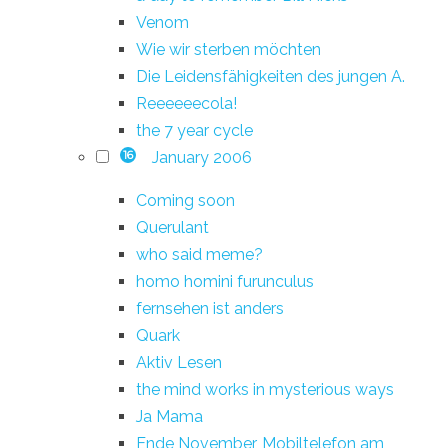
Venom
Wie wir sterben möchten
Die Leidensfähigkeiten des jungen A.
Reeeeeecola!
the 7 year cycle
January 2006
16
Coming soon
Querulant
who said meme?
homo homini furunculus
fernsehen ist anders
Quark
Aktiv Lesen
the mind works in mysterious ways
Ja Mama
Ende November, Mobiltelefon am