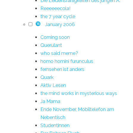
Die Leidensfähigkeiten des jungen A.
Reeeeeecola!
the 7 year cycle
January 2006
16
Coming soon
Querulant
who said meme?
homo homini furunculus
fernsehen ist anders
Quark
Aktiv Lesen
the mind works in mysterious ways
Ja Mama
Ende November, Mobiltelefon am
Nebentisch
Studentinnen