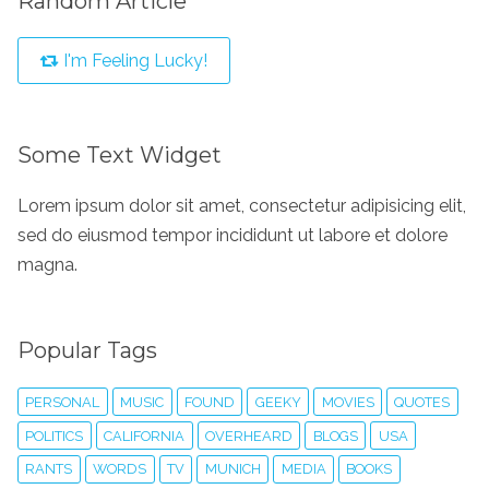
Random Article
I'm Feeling Lucky!
Some Text Widget
Lorem ipsum dolor sit amet, consectetur adipisicing elit,
sed do eiusmod tempor incididunt ut labore et dolore
magna.
Popular Tags
PERSONAL
MUSIC
FOUND
GEEKY
MOVIES
QUOTES
POLITICS
CALIFORNIA
OVERHEARD
BLOGS
USA
RANTS
WORDS
TV
MUNICH
MEDIA
BOOKS