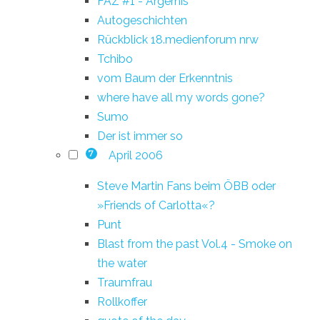
FAZ #1 - Ärgernis
Autogeschichten
Rückblick 18.medienforum nrw
Tchibo
vom Baum der Erkenntnis
where have all my words gone?
Sumo
Der ist immer so
April 2006
7
Steve Martin Fans beim ÖBB oder
»Friends of Carlotta«?
Punt
Blast from the past Vol.4 - Smoke on
the water
Traumfrau
Rollkoffer