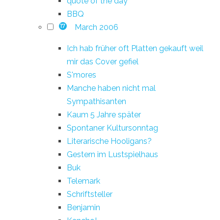
quote of the day
BBQ
March 2006
17
Ich hab früher oft Platten gekauft weil
mir das Cover gefiel
S'mores
Manche haben nicht mal
Sympathisanten
Kaum 5 Jahre später
Spontaner Kultursonntag
Literarische Hooligans?
Gestern im Lustspielhaus
Buk
Telemark
Schriftsteller
Benjamin