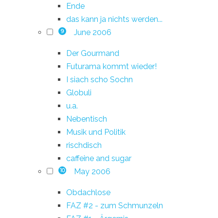
Ende
das kann ja nichts werden...
June 2006
9
Der Gourmand
Futurama kommt wieder!
I siach scho Sochn
Globuli
u.a.
Nebentisch
Musik und Politik
rischdisch
caffeine and sugar
May 2006
10
Obdachlose
FAZ #2 - zum Schmunzeln