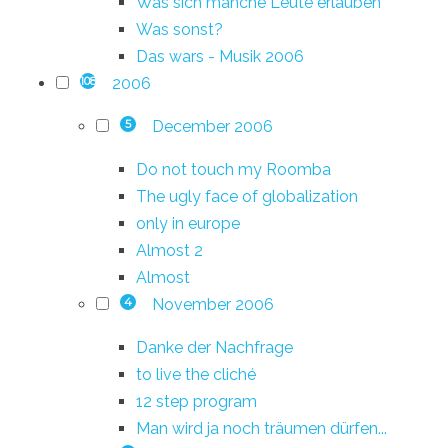
Was sich manche Leute erlauben
Was sonst?
Das wars - Musik 2006
2006
108
December 2006
5
Do not touch my Roomba
The ugly face of globalization
only in europe
Almost 2
Almost
November 2006
4
Danke der Nachfrage
to live the cliché
12 step program
Man wird ja noch träumen dürfen...