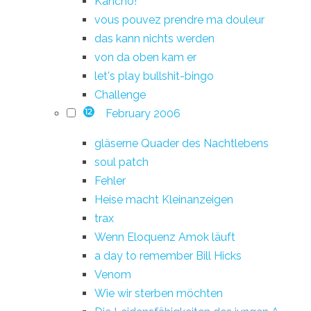
Kancho!
vous pouvez prendre ma douleur
das kann nichts werden
von da oben kam er
let's play bullshit-bingo
Challenge
February 2006
12
gläserne Quader des Nachtlebens
soul patch
Fehler
Heise macht Kleinanzeigen
trax
Wenn Eloquenz Amok läuft
a day to remember Bill Hicks
Venom
Wie wir sterben möchten