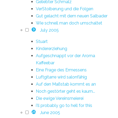
Geliebter Schmalz
VerStoiberung und die Folgen
Gut gelacht mit dem neuen Salbader
Wie schnell man doch umschaltet
July 2005
9
Stuart
Kindererziehung
Aufgeschnappt vor der Aroma
Kaffeebar
Eine Frage des Ermessens
Luftgitarre wird salonfähig
Auf den Maßstab kommt es an
Noch gestörter geht es kaum...
Die ewige Vereinsmeierei
i'll probably go to hell for this
June 2005
25