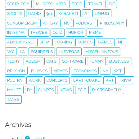
SOCIOLOGY
JAHRESCHARTS
FOOD
TRAVEL
DE
SPORTS
RADIO
911
KABARETT
AT
UNFUG
CONSUMERISM
WHISKY
NV
PODCAST
PHILOSOPHY
INTERNA
THEWEB
QUIZ
HUMOR
MEME
ADVERTISING
BFTP
COOKING
COMICS
GAMES
NE
WY
LA
SQUIRRELS
LASVEGAS
MISCELLANEOUS
TECHY
AGEISM
CATS
SOFTWARE
FUNNY
BUSINESS
RELIGION
PHYSICS
MEMES
ECONOMICS
NY
WTF
POETRY
WORK
CONCERTS
EARTHQUAKE
ART
TRIVIA
MYLIFE
BY
CHARTS
NEWS
SCIFI
PHOTOGRAPHY
TAXES
Archives
3