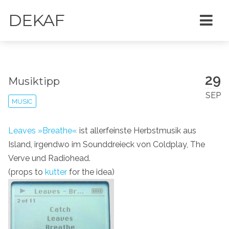
DEKAF
29
Musiktipp
SEP
MUSIC
Leaves »Breathe«
ist allerfeinste Herbstmusik aus
Island, irgendwo im Sounddreieck von Coldplay, The
Verve und Radiohead.
(props to
kutter
for the idea)