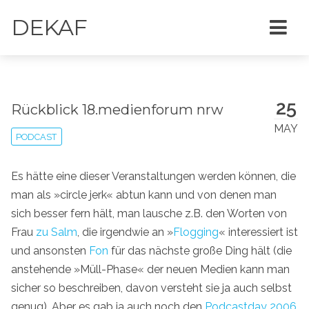
DEKAF
25
Rückblick 18.medienforum nrw
MAY
PODCAST
Es hätte eine dieser Veranstaltungen werden können, die
man als »circle jerk« abtun kann und von denen man
sich besser fern hält, man lausche z.B. den Worten von
Frau
zu Salm
, die irgendwie an »
Flogging
« interessiert ist
und ansonsten
Fon
für das nächste große Ding hält (die
anstehende »Müll-Phase« der neuen Medien kann man
sicher so beschreiben, davon versteht sie ja auch selbst
genug). Aber es gab ja auch noch den
Podcastday 2006