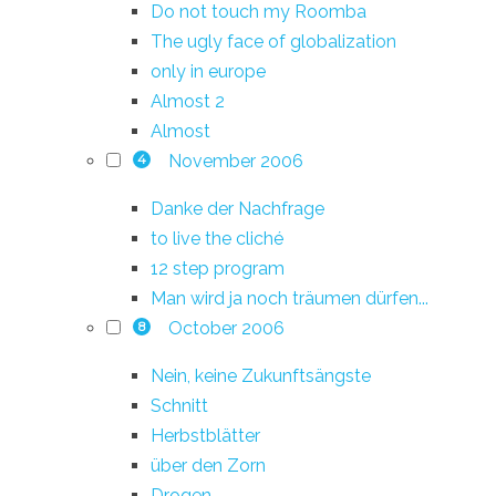
Do not touch my Roomba
The ugly face of globalization
only in europe
Almost 2
Almost
November 2006
4
Danke der Nachfrage
to live the cliché
12 step program
Man wird ja noch träumen dürfen...
October 2006
8
Nein, keine Zukunftsängste
Schnitt
Herbstblätter
über den Zorn
Drogen