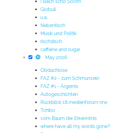
I siach scho Sochn
Globuli
u.a.
Nebentisch
Musik und Politik
rischdisch
caffeine and sugar
May 2006
10
Obdachlose
FAZ #2 - zum Schmunzeln
FAZ #1 - Ärgernis
Autogeschichten
Rückblick 18.medienforum nrw
Tchibo
vom Baum der Erkenntnis
where have all my words gone?