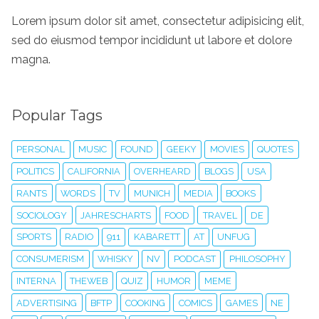
Lorem ipsum dolor sit amet, consectetur adipisicing elit,
sed do eiusmod tempor incididunt ut labore et dolore
magna.
Popular Tags
PERSONAL
MUSIC
FOUND
GEEKY
MOVIES
QUOTES
POLITICS
CALIFORNIA
OVERHEARD
BLOGS
USA
RANTS
WORDS
TV
MUNICH
MEDIA
BOOKS
SOCIOLOGY
JAHRESCHARTS
FOOD
TRAVEL
DE
SPORTS
RADIO
911
KABARETT
AT
UNFUG
CONSUMERISM
WHISKY
NV
PODCAST
PHILOSOPHY
INTERNA
THEWEB
QUIZ
HUMOR
MEME
ADVERTISING
BFTP
COOKING
COMICS
GAMES
NE