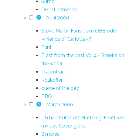
Sumo
Der ist immer so
April 2006
7
Steve Martin Fans beim ÖBB oder
»Friends of Carlotta«?
Punt
Blast from the past Vol.4 - Smoke on
the water
Traumfrau
Rollkoffer
quote of the day
BBQ
March 2006
17
Ich hab früher oft Platten gekauft weil
mir das Cover gefiel
S'mores