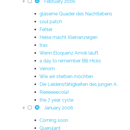
February 2006
12
gläserne Quader des Nachtlebens
soul patch
Fehler
Heise macht Kleinanzeigen
trax
Wenn Eloquenz Amok läuft
a day to remember Bill Hicks
Venom
Wie wir sterben möchten
Die Leidensfähigkeiten des jungen A.
Reeeeeecola!
the 7 year cycle
January 2006
16
Coming soon
Querulant