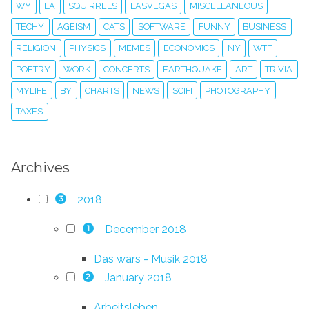
WY
LA
SQUIRRELS
LASVEGAS
MISCELLANEOUS
TECHY
AGEISM
CATS
SOFTWARE
FUNNY
BUSINESS
RELIGION
PHYSICS
MEMES
ECONOMICS
NY
WTF
POETRY
WORK
CONCERTS
EARTHQUAKE
ART
TRIVIA
MYLIFE
BY
CHARTS
NEWS
SCIFI
PHOTOGRAPHY
TAXES
Archives
2018
3
December 2018
1
Das wars - Musik 2018
January 2018
2
Arbeitsleben