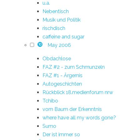
u.a.
Nebentisch
Musik und Politik
rischdisch
caffeine and sugar
May 2006
10
Obdachlose
FAZ #2 - zum Schmunzeln
FAZ #1 - Ärgernis
Autogeschichten
Rückblick 18.medienforum nrw
Tchibo
vom Baum der Erkenntnis
where have all my words gone?
Sumo
Der ist immer so