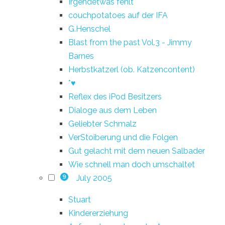
Irgendetwas fehlt
couchpotatoes auf der IFA
G.Henschel
Blast from the past Vol.3 - Jimmy
Barnes
Herbstkatzerl (ob. Katzencontent)
*♥
Reflex des iPod Besitzers
Dialoge aus dem Leben
Geliebter Schmalz
VerStoiberung und die Folgen
Gut gelacht mit dem neuen Salbader
Wie schnell man doch umschaltet
July 2005
9
Stuart
Kindererziehung