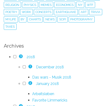
RELIGION
PHYSICS
MEMES
ECONOMICS
NY
WTF
POETRY
WORK
CONCERTS
EARTHQUAKE
ART
TRIVIA
MYLIFE
BY
CHARTS
NEWS
SCIFI
PHOTOGRAPHY
TAXES
Archives
2018
3
December 2018
1
Das wars - Musik 2018
January 2018
2
Arbeitsleben
Favorite Limmericks