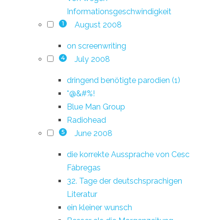
Informationsgeschwindigkeit
August 2008
1
on screenwriting
July 2008
4
dringend benötigte parodien (1)
*@&#%!
Blue Man Group
Radiohead
June 2008
5
die korrekte Aussprache von Cesc
Fàbregas
32. Tage der deutschsprachigen
Literatur
ein kleiner wunsch