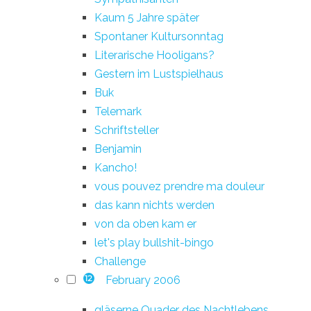
Kaum 5 Jahre später
Spontaner Kultursonntag
Literarische Hooligans?
Gestern im Lustspielhaus
Buk
Telemark
Schriftsteller
Benjamin
Kancho!
vous pouvez prendre ma douleur
das kann nichts werden
von da oben kam er
let's play bullshit-bingo
Challenge
February 2006
12
gläserne Quader des Nachtlebens