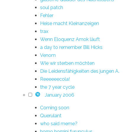
soul patch
Fehler
Heise macht Kleinanzeigen
trax
Wenn Eloquenz Amok läuft
a day to remember Bill Hicks
Venom
Wie wir sterben möchten
Die Leidensfähigkeiten des jungen A.
Reeeeeecola!
the 7 year cycle
January 2006
16
Coming soon
Querulant
who said meme?
homo homini furunculus