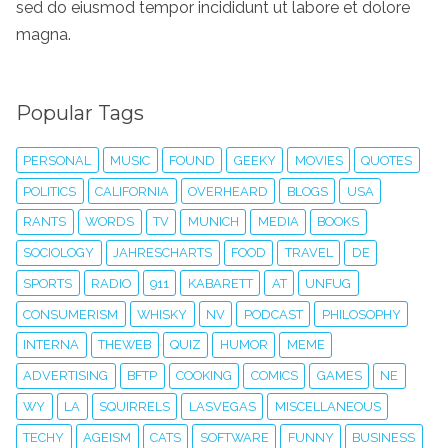
sed do eiusmod tempor incididunt ut labore et dolore
magna.
Popular Tags
PERSONAL
MUSIC
FOUND
GEEKY
MOVIES
QUOTES
POLITICS
CALIFORNIA
OVERHEARD
BLOGS
USA
RANTS
WORDS
TV
MUNICH
MEDIA
BOOKS
SOCIOLOGY
JAHRESCHARTS
FOOD
TRAVEL
DE
SPORTS
RADIO
911
KABARETT
AT
UNFUG
CONSUMERISM
WHISKY
NV
PODCAST
PHILOSOPHY
INTERNA
THEWEB
QUIZ
HUMOR
MEME
ADVERTISING
BFTP
COOKING
COMICS
GAMES
NE
WY
LA
SQUIRRELS
LASVEGAS
MISCELLANEOUS
TECHY
AGEISM
CATS
SOFTWARE
FUNNY
BUSINESS