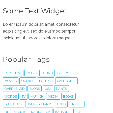
Some Text Widget
Lorem ipsum dolor sit amet, consectetur
adipisicing elit, sed do eiusmod tempor
incididunt ut labore et dolore magna.
Popular Tags
PERSONAL
MUSIC
FOUND
GEEKY
MOVIES
QUOTES
POLITICS
CALIFORNIA
OVERHEARD
BLOGS
USA
RANTS
WORDS
TV
MUNICH
MEDIA
BOOKS
SOCIOLOGY
JAHRESCHARTS
FOOD
TRAVEL
DE
SPORTS
RADIO
911
KABARETT
AT