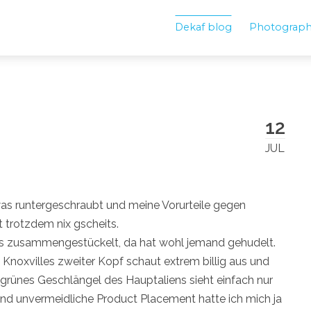
Dekaf blog
Photograp
12
JUL
as runtergeschraubt und meine Vorurteile gegen
t trotzdem nix gscheits.
los zusammengestückelt, da hat wohl jemand gehudelt.
y Knoxvilles zweiter Kopf schaut extrem billig aus und
grünes Geschlängel des Hauptaliens sieht einfach nur
nd unvermeidliche Product Placement hatte ich mich ja