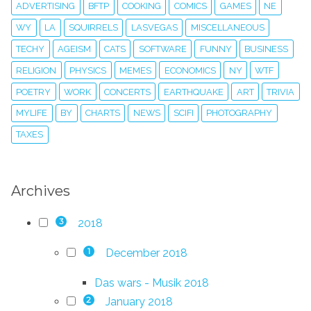
ADVERTISING
BFTP
COOKING
COMICS
GAMES
NE
WY
LA
SQUIRRELS
LASVEGAS
MISCELLANEOUS
TECHY
AGEISM
CATS
SOFTWARE
FUNNY
BUSINESS
RELIGION
PHYSICS
MEMES
ECONOMICS
NY
WTF
POETRY
WORK
CONCERTS
EARTHQUAKE
ART
TRIVIA
MYLIFE
BY
CHARTS
NEWS
SCIFI
PHOTOGRAPHY
TAXES
Archives
2018
3
December 2018
1
Das wars - Musik 2018
January 2018
2