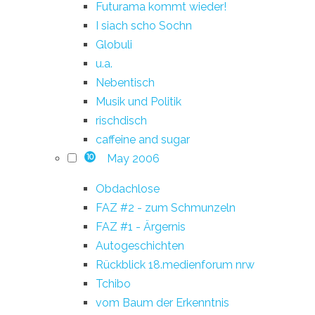
Futurama kommt wieder!
I siach scho Sochn
Globuli
u.a.
Nebentisch
Musik und Politik
rischdisch
caffeine and sugar
May 2006
10
Obdachlose
FAZ #2 - zum Schmunzeln
FAZ #1 - Ärgernis
Autogeschichten
Rückblick 18.medienforum nrw
Tchibo
vom Baum der Erkenntnis