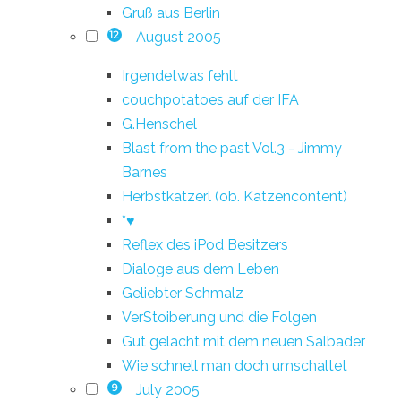
Gruß aus Berlin
August 2005
12
Irgendetwas fehlt
couchpotatoes auf der IFA
G.Henschel
Blast from the past Vol.3 - Jimmy
Barnes
Herbstkatzerl (ob. Katzencontent)
*♥
Reflex des iPod Besitzers
Dialoge aus dem Leben
Geliebter Schmalz
VerStoiberung und die Folgen
Gut gelacht mit dem neuen Salbader
Wie schnell man doch umschaltet
July 2005
9