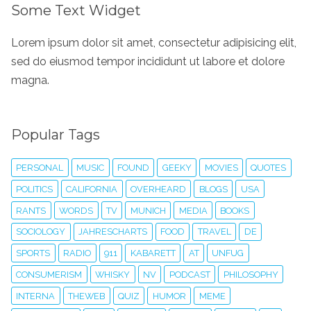
Some Text Widget
Lorem ipsum dolor sit amet, consectetur adipisicing elit,
sed do eiusmod tempor incididunt ut labore et dolore
magna.
Popular Tags
PERSONAL
MUSIC
FOUND
GEEKY
MOVIES
QUOTES
POLITICS
CALIFORNIA
OVERHEARD
BLOGS
USA
RANTS
WORDS
TV
MUNICH
MEDIA
BOOKS
SOCIOLOGY
JAHRESCHARTS
FOOD
TRAVEL
DE
SPORTS
RADIO
911
KABARETT
AT
UNFUG
CONSUMERISM
WHISKY
NV
PODCAST
PHILOSOPHY
INTERNA
THEWEB
QUIZ
HUMOR
MEME