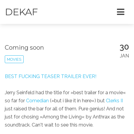
DEKAF
30
Coming soon
JAN
MOVIES
BEST FUCKING TEASER TRAILER EVER!
Jerry Seinfeld had the title for »best trailer for a movie«
so far for
Comedian
(»but i like it in here«) but
Clerks II
just raised the bar for all of them. Pure genius! And not
just for chosing »Among the Living« by Anthrax as the
soundtrack. Can't wait to see this movie.