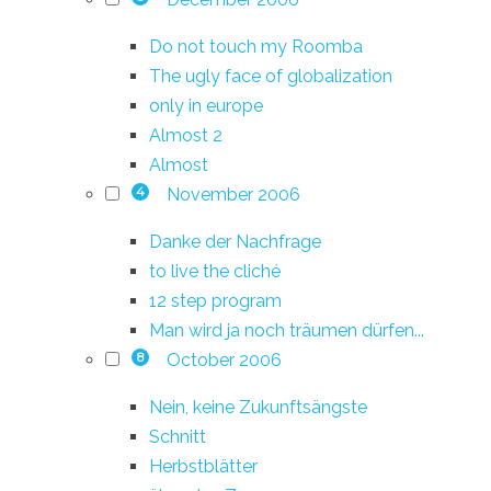
Do not touch my Roomba
The ugly face of globalization
only in europe
Almost 2
Almost
November 2006
4
Danke der Nachfrage
to live the cliché
12 step program
Man wird ja noch träumen dürfen...
October 2006
8
Nein, keine Zukunftsängste
Schnitt
Herbstblätter