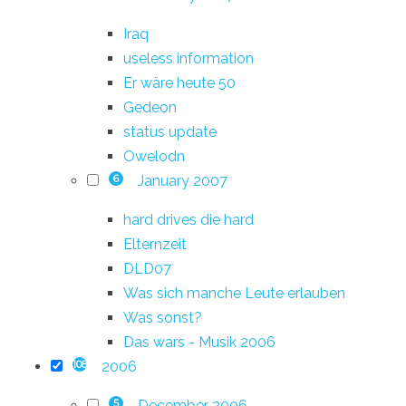
Iraq
useless information
Er wäre heute 50
Gedeon
status update
Owelodn
January 2007
6
hard drives die hard
Elternzeit
DLD07
Was sich manche Leute erlauben
Was sonst?
Das wars - Musik 2006
2006
108
December 2006
5