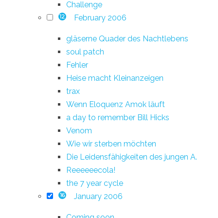
Challenge
February 2006
12
gläserne Quader des Nachtlebens
soul patch
Fehler
Heise macht Kleinanzeigen
trax
Wenn Eloquenz Amok läuft
a day to remember Bill Hicks
Venom
Wie wir sterben möchten
Die Leidensfähigkeiten des jungen A.
Reeeeeecola!
the 7 year cycle
January 2006
16
Coming soon