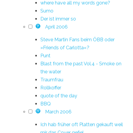
where have all my words gone?
Sumo
Der ist immer so
April 2006
7
Steve Martin Fans beim ÖBB oder
»Friends of Carlotta«?
Punt
Blast from the past Vol.4 - Smoke on
the water
Traumfrau
Rollkoffer
quote of the day
BBQ
March 2006
17
Ich hab früher oft Platten gekauft weil
mir das Cover gefiel