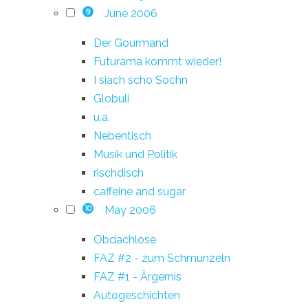
June 2006
9
Der Gourmand
Futurama kommt wieder!
I siach scho Sochn
Globuli
u.a.
Nebentisch
Musik und Politik
rischdisch
caffeine and sugar
May 2006
10
Obdachlose
FAZ #2 - zum Schmunzeln
FAZ #1 - Ärgernis
Autogeschichten