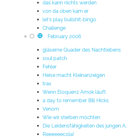
das kann nichts werden
von da oben kam er
let's play bullshit-bingo
Challenge
February 2006
12
gläserne Quader des Nachtlebens
soul patch
Fehler
Heise macht Kleinanzeigen
trax
Wenn Eloquenz Amok läuft
a day to remember Bill Hicks
Venom
Wie wir sterben möchten
Die Leidensfähigkeiten des jungen A.
Reeeeeecola!