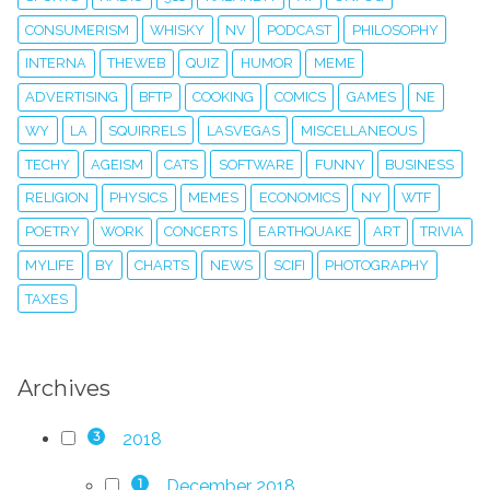
CONSUMERISM
WHISKY
NV
PODCAST
PHILOSOPHY
INTERNA
THEWEB
QUIZ
HUMOR
MEME
ADVERTISING
BFTP
COOKING
COMICS
GAMES
NE
WY
LA
SQUIRRELS
LASVEGAS
MISCELLANEOUS
TECHY
AGEISM
CATS
SOFTWARE
FUNNY
BUSINESS
RELIGION
PHYSICS
MEMES
ECONOMICS
NY
WTF
POETRY
WORK
CONCERTS
EARTHQUAKE
ART
TRIVIA
MYLIFE
BY
CHARTS
NEWS
SCIFI
PHOTOGRAPHY
TAXES
Archives
2018
3
December 2018
1