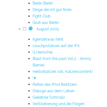
Berlin Berlin
Dinge die ich gut finde
Fight Club
Gruß aus Berlin
August 2005
12
Irgendetwas fehlt
couchpotatoes auf der IFA
G.Henschel
Blast from the past Vol.3 - Jimmy
Barnes
Herbstkatzerl (ob. Katzencontent)
*♥
Reflex des iPod Besitzers
Dialoge aus dem Leben
Geliebter Schmalz
VerStoiberung und die Folgen