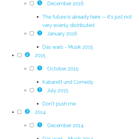
December 2016
1
The future is already here — it's just not
very evenly distributed
January 2016
1
Das wars - Musik 2015
2015
2
October 2015
1
Kabarett und Comedy
July 2015
1
Don't push me
2014
3
December 2014
1
Das wars - Musik 2014