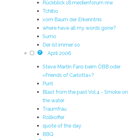
Rückblick 18.medienforum nrw
Tchibo
vom Baum der Erkenntnis
where have all my words gone?
Sumo
Der ist immer so
April 2006
7
Steve Martin Fans beim ÖBB oder
»Friends of Carlotta«?
Punt
Blast from the past Vol.4 - Smoke on
the water
Traumfrau
Rollkoffer
quote of the day
BBQ