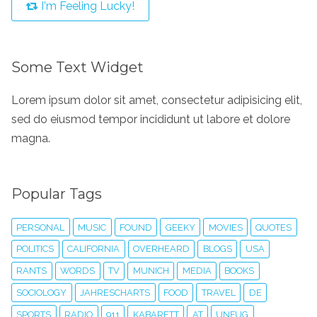
I'm Feeling Lucky!
Some Text Widget
Lorem ipsum dolor sit amet, consectetur adipisicing elit,
sed do eiusmod tempor incididunt ut labore et dolore
magna.
Popular Tags
PERSONAL
MUSIC
FOUND
GEEKY
MOVIES
QUOTES
POLITICS
CALIFORNIA
OVERHEARD
BLOGS
USA
RANTS
WORDS
TV
MUNICH
MEDIA
BOOKS
SOCIOLOGY
JAHRESCHARTS
FOOD
TRAVEL
DE
SPORTS
RADIO
911
KABARETT
AT
UNFUG