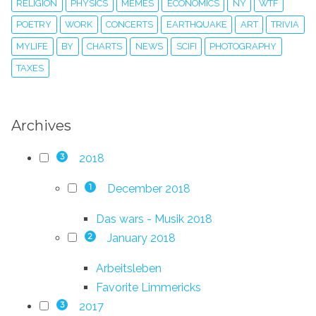
RELIGION
PHYSICS
MEMES
ECONOMICS
NY
WTF
POETRY
WORK
CONCERTS
EARTHQUAKE
ART
TRIVIA
MYLIFE
BY
CHARTS
NEWS
SCIFI
PHOTOGRAPHY
TAXES
Archives
2018
3
December 2018
1
Das wars - Musik 2018
January 2018
2
Arbeitsleben
Favorite Limmericks
2017
3