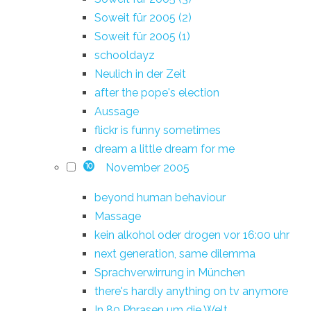
Soweit für 2005 (2)
Soweit für 2005 (1)
schooldayz
Neulich in der Zeit
after the pope's election
Aussage
flickr is funny sometimes
dream a little dream for me
November 2005
10
beyond human behaviour
Massage
kein alkohol oder drogen vor 16:00 uhr
next generation, same dilemma
Sprachverwirrung in München
there's hardly anything on tv anymore
In 80 Phrasen um die Welt