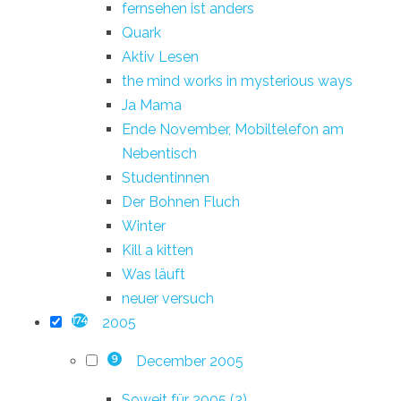
fernsehen ist anders
Quark
Aktiv Lesen
the mind works in mysterious ways
Ja Mama
Ende November, Mobiltelefon am
Nebentisch
Studentinnen
Der Bohnen Fluch
Winter
Kill a kitten
Was läuft
neuer versuch
2005
174
December 2005
9
Soweit für 2005 (3)