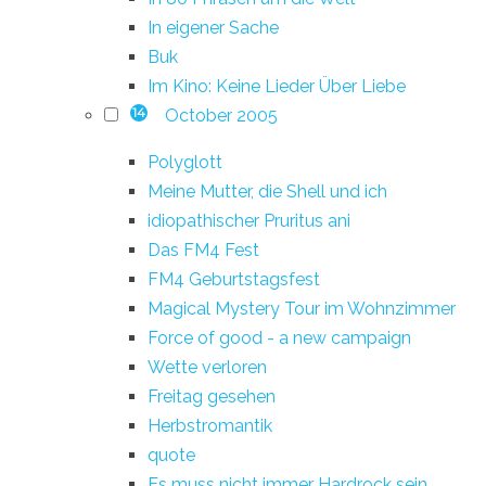
In eigener Sache
Buk
Im Kino: Keine Lieder Über Liebe
October 2005
14
Polyglott
Meine Mutter, die Shell und ich
idiopathischer Pruritus ani
Das FM4 Fest
FM4 Geburtstagsfest
Magical Mystery Tour im Wohnzimmer
Force of good - a new campaign
Wette verloren
Freitag gesehen
Herbstromantik
quote
Es muss nicht immer Hardrock sein