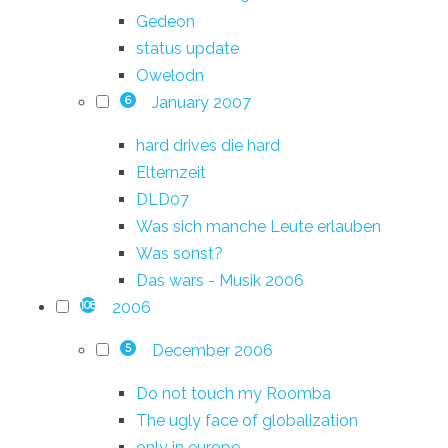
Gedeon
status update
Owelodn
January 2007
6
hard drives die hard
Elternzeit
DLD07
Was sich manche Leute erlauben
Was sonst?
Das wars - Musik 2006
2006
108
December 2006
5
Do not touch my Roomba
The ugly face of globalization
only in europe