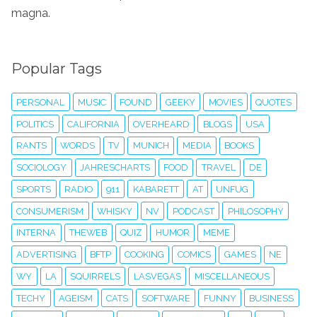
magna.
Popular Tags
PERSONAL
MUSIC
FOUND
GEEKY
MOVIES
QUOTES
POLITICS
CALIFORNIA
OVERHEARD
BLOGS
USA
RANTS
WORDS
TV
MUNICH
MEDIA
BOOKS
SOCIOLOGY
JAHRESCHARTS
FOOD
TRAVEL
DE
SPORTS
RADIO
911
KABARETT
AT
UNFUG
CONSUMERISM
WHISKY
NV
PODCAST
PHILOSOPHY
INTERNA
THEWEB
QUIZ
HUMOR
MEME
ADVERTISING
BFTP
COOKING
COMICS
GAMES
NE
WY
LA
SQUIRRELS
LASVEGAS
MISCELLANEOUS
TECHY
AGEISM
CATS
SOFTWARE
FUNNY
BUSINESS