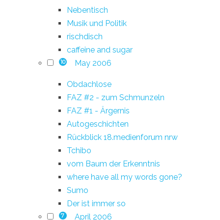
Nebentisch
Musik und Politik
rischdisch
caffeine and sugar
May 2006
10
Obdachlose
FAZ #2 - zum Schmunzeln
FAZ #1 - Ärgernis
Autogeschichten
Rückblick 18.medienforum nrw
Tchibo
vom Baum der Erkenntnis
where have all my words gone?
Sumo
Der ist immer so
April 2006
7