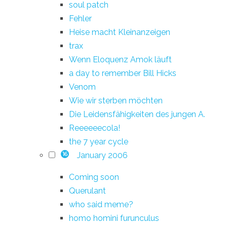
soul patch
Fehler
Heise macht Kleinanzeigen
trax
Wenn Eloquenz Amok läuft
a day to remember Bill Hicks
Venom
Wie wir sterben möchten
Die Leidensfähigkeiten des jungen A.
Reeeeeecola!
the 7 year cycle
January 2006
16
Coming soon
Querulant
who said meme?
homo homini furunculus