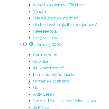
a day to remember Bill Hicks
Venom
Wie wir sterben möchten
Die Leidensfähigkeiten des jungen A.
Reeeeeecola!
the 7 year cycle
January 2006
16
Coming soon
Querulant
who said meme?
homo homini furunculus
fernsehen ist anders
Quark
Aktiv Lesen
the mind works in mysterious ways
Ja Mama