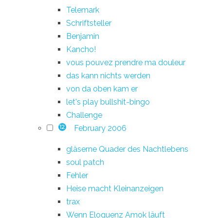
Telemark
Schriftsteller
Benjamin
Kancho!
vous pouvez prendre ma douleur
das kann nichts werden
von da oben kam er
let's play bullshit-bingo
Challenge
February 2006
12
gläserne Quader des Nachtlebens
soul patch
Fehler
Heise macht Kleinanzeigen
trax
Wenn Eloquenz Amok läuft