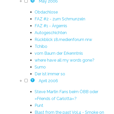
May 2006
10
Obdachlose
FAZ #2 - zum Schmunzeln
FAZ #1 - Ärgernis
Autogeschichten
Rückblick 18.medienforum nrw
Tchibo
vom Baum der Erkenntnis
where have all my words gone?
Sumo
Der ist immer so
April 2006
7
Steve Martin Fans beim ÖBB oder
»Friends of Carlotta«?
Punt
Blast from the past Vol.4 - Smoke on