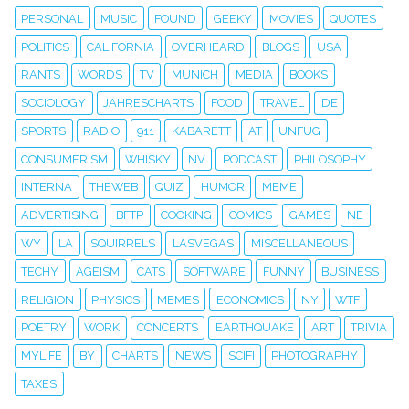
PERSONAL
MUSIC
FOUND
GEEKY
MOVIES
QUOTES
POLITICS
CALIFORNIA
OVERHEARD
BLOGS
USA
RANTS
WORDS
TV
MUNICH
MEDIA
BOOKS
SOCIOLOGY
JAHRESCHARTS
FOOD
TRAVEL
DE
SPORTS
RADIO
911
KABARETT
AT
UNFUG
CONSUMERISM
WHISKY
NV
PODCAST
PHILOSOPHY
INTERNA
THEWEB
QUIZ
HUMOR
MEME
ADVERTISING
BFTP
COOKING
COMICS
GAMES
NE
WY
LA
SQUIRRELS
LASVEGAS
MISCELLANEOUS
TECHY
AGEISM
CATS
SOFTWARE
FUNNY
BUSINESS
RELIGION
PHYSICS
MEMES
ECONOMICS
NY
WTF
POETRY
WORK
CONCERTS
EARTHQUAKE
ART
TRIVIA
MYLIFE
BY
CHARTS
NEWS
SCIFI
PHOTOGRAPHY
TAXES