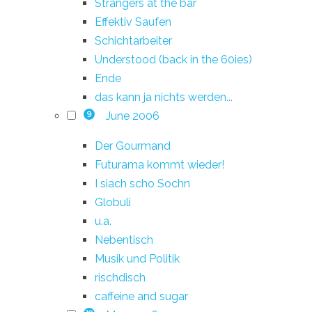
Strangers at the bar
Effektiv Saufen
Schichtarbeiter
Understood (back in the 60ies)
Ende
das kann ja nichts werden...
June 2006
9
Der Gourmand
Futurama kommt wieder!
I siach scho Sochn
Globuli
u.a.
Nebentisch
Musik und Politik
rischdisch
caffeine and sugar