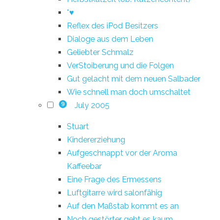
*♥
Reflex des iPod Besitzers
Dialoge aus dem Leben
Geliebter Schmalz
VerStoiberung und die Folgen
Gut gelacht mit dem neuen Salbader
Wie schnell man doch umschaltet
July 2005
9
Stuart
Kindererziehung
Aufgeschnappt vor der Aroma
Kaffeebar
Eine Frage des Ermessens
Luftgitarre wird salonfähig
Auf den Maßstab kommt es an
Noch gestörter geht es kaum...