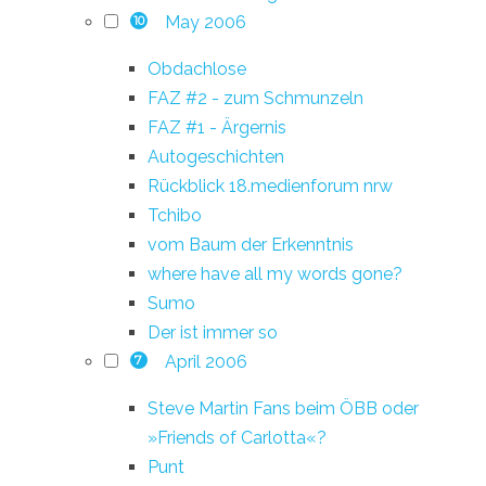
May 2006
10
Obdachlose
FAZ #2 - zum Schmunzeln
FAZ #1 - Ärgernis
Autogeschichten
Rückblick 18.medienforum nrw
Tchibo
vom Baum der Erkenntnis
where have all my words gone?
Sumo
Der ist immer so
April 2006
7
Steve Martin Fans beim ÖBB oder
»Friends of Carlotta«?
Punt