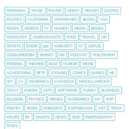
PERSONAL
MUSIC
FOUND
GEEKY
MOVIES
QUOTES
POLITICS
CALIFORNIA
OVERHEARD
BLOGS
USA
RANTS
WORDS
TV
MUNICH
MEDIA
BOOKS
SOCIOLOGY
JAHRESCHARTS
FOOD
TRAVEL
DE
SPORTS
RADIO
911
KABARETT
AT
UNFUG
CONSUMERISM
WHISKY
NV
PODCAST
PHILOSOPHY
INTERNA
THEWEB
QUIZ
HUMOR
MEME
ADVERTISING
BFTP
COOKING
COMICS
GAMES
NE
WY
LA
SQUIRRELS
LASVEGAS
MISCELLANEOUS
TECHY
AGEISM
CATS
SOFTWARE
FUNNY
BUSINESS
RELIGION
PHYSICS
MEMES
ECONOMICS
NY
WTF
POETRY
WORK
CONCERTS
EARTHQUAKE
ART
TRIVIA
MYLIFE
BY
CHARTS
NEWS
SCIFI
PHOTOGRAPHY
TAXES