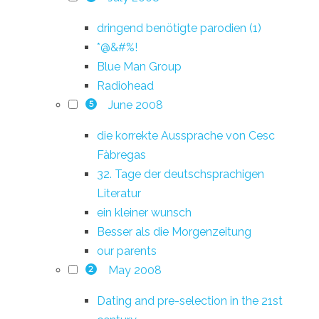
dringend benötigte parodien (1)
*@&#%!
Blue Man Group
Radiohead
June 2008
5
die korrekte Aussprache von Cesc
Fàbregas
32. Tage der deutschsprachigen
Literatur
ein kleiner wunsch
Besser als die Morgenzeitung
our parents
May 2008
2
Dating and pre-selection in the 21st