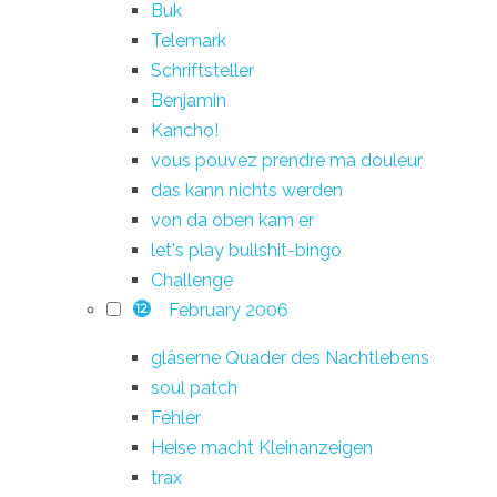
Buk
Telemark
Schriftsteller
Benjamin
Kancho!
vous pouvez prendre ma douleur
das kann nichts werden
von da oben kam er
let's play bullshit-bingo
Challenge
February 2006
12
gläserne Quader des Nachtlebens
soul patch
Fehler
Heise macht Kleinanzeigen
trax