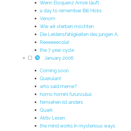
Wenn Eloquenz Amok läuft
a day to remember Bill Hicks
Venom
Wie wir sterben möchten
Die Leidensfähigkeiten des jungen A.
Reeeeeecola!
the 7 year cycle
January 2006
16
Coming soon
Querulant
who said meme?
homo homini furunculus
fernsehen ist anders
Quark
Aktiv Lesen
the mind works in mysterious ways