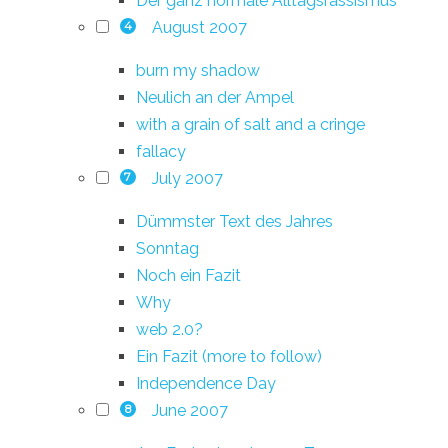
Der ganz normale Alltagsrassismus
August 2007
4
burn my shadow
Neulich an der Ampel
with a grain of salt and a cringe
fallacy
July 2007
7
Dümmster Text des Jahres
Sonntag
Noch ein Fazit
Why
web 2.0?
Ein Fazit (more to follow)
Independence Day
June 2007
8