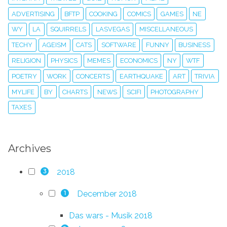
ADVERTISING
BFTP
COOKING
COMICS
GAMES
NE
WY
LA
SQUIRRELS
LASVEGAS
MISCELLANEOUS
TECHY
AGEISM
CATS
SOFTWARE
FUNNY
BUSINESS
RELIGION
PHYSICS
MEMES
ECONOMICS
NY
WTF
POETRY
WORK
CONCERTS
EARTHQUAKE
ART
TRIVIA
MYLIFE
BY
CHARTS
NEWS
SCIFI
PHOTOGRAPHY
TAXES
Archives
2018
3
December 2018
1
Das wars - Musik 2018