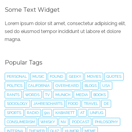
Some Text Widget
Lorem ipsum dolor sit amet, consectetur adipisicing elit,
sed do eiusmod tempor incididunt ut labore et dolore
magna.
Popular Tags
PERSONAL
MUSIC
FOUND
GEEKY
MOVIES
QUOTES
POLITICS
CALIFORNIA
OVERHEARD
BLOGS
USA
RANTS
WORDS
TV
MUNICH
MEDIA
BOOKS
SOCIOLOGY
JAHRESCHARTS
FOOD
TRAVEL
DE
SPORTS
RADIO
911
KABARETT
AT
UNFUG
CONSUMERISM
WHISKY
NV
PODCAST
PHILOSOPHY
INTERNA
THEWEB
QUIZ
HUMOR
MEME