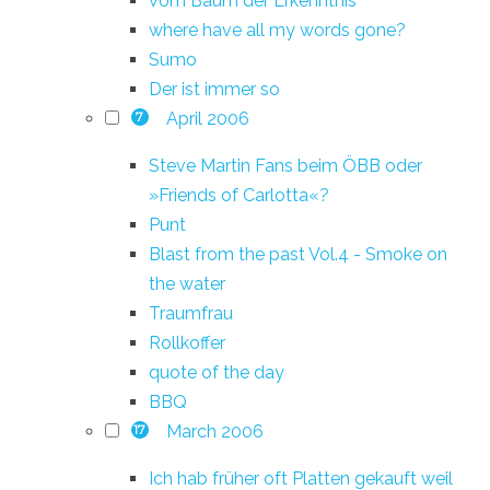
vom Baum der Erkenntnis
where have all my words gone?
Sumo
Der ist immer so
April 2006
7
Steve Martin Fans beim ÖBB oder
»Friends of Carlotta«?
Punt
Blast from the past Vol.4 - Smoke on
the water
Traumfrau
Rollkoffer
quote of the day
BBQ
March 2006
17
Ich hab früher oft Platten gekauft weil