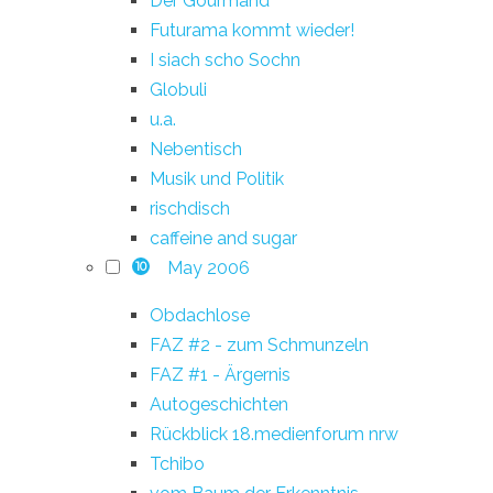
Der Gourmand
Futurama kommt wieder!
I siach scho Sochn
Globuli
u.a.
Nebentisch
Musik und Politik
rischdisch
caffeine and sugar
May 2006
10
Obdachlose
FAZ #2 - zum Schmunzeln
FAZ #1 - Ärgernis
Autogeschichten
Rückblick 18.medienforum nrw
Tchibo