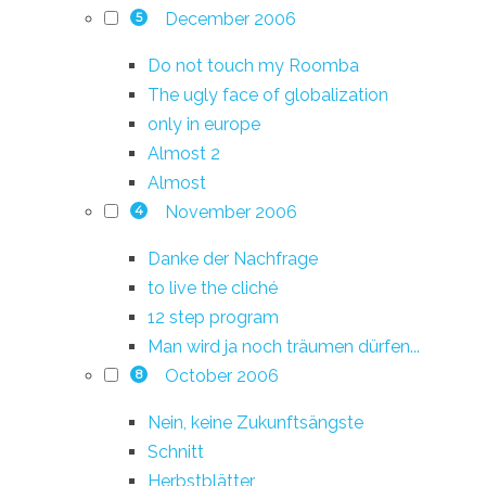
December 2006
5
Do not touch my Roomba
The ugly face of globalization
only in europe
Almost 2
Almost
November 2006
4
Danke der Nachfrage
to live the cliché
12 step program
Man wird ja noch träumen dürfen...
October 2006
8
Nein, keine Zukunftsängste
Schnitt
Herbstblätter