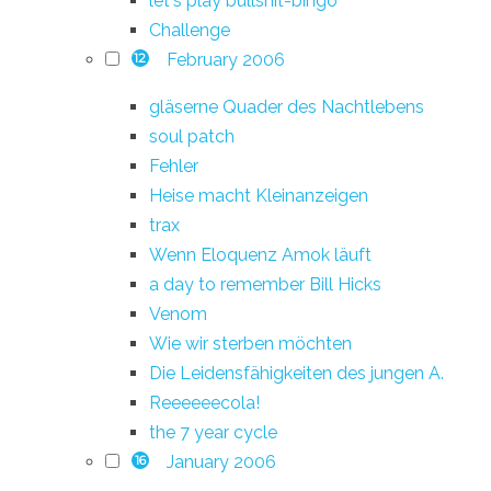
let's play bullshit-bingo
Challenge
February 2006
12
gläserne Quader des Nachtlebens
soul patch
Fehler
Heise macht Kleinanzeigen
trax
Wenn Eloquenz Amok läuft
a day to remember Bill Hicks
Venom
Wie wir sterben möchten
Die Leidensfähigkeiten des jungen A.
Reeeeeecola!
the 7 year cycle
January 2006
16