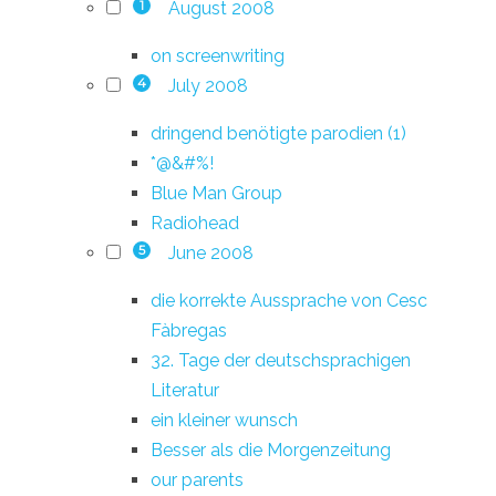
August 2008
1
on screenwriting
July 2008
4
dringend benötigte parodien (1)
*@&#%!
Blue Man Group
Radiohead
June 2008
5
die korrekte Aussprache von Cesc
Fàbregas
32. Tage der deutschsprachigen
Literatur
ein kleiner wunsch
Besser als die Morgenzeitung
our parents