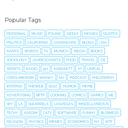
Popular Tags
PERSONAL
MUSIC
FOUND
GEEKY
MOVIES
QUOTES
POLITICS
CALIFORNIA
OVERHEARD
BLOGS
USA
RANTS
WORDS
TV
MUNICH
MEDIA
BOOKS
SOCIOLOGY
JAHRESCHARTS
FOOD
TRAVEL
DE
SPORTS
RADIO
911
KABARETT
AT
UNFUG
CONSUMERISM
WHISKY
NV
PODCAST
PHILOSOPHY
INTERNA
THEWEB
QUIZ
HUMOR
MEME
ADVERTISING
BFTP
COOKING
COMICS
GAMES
NE
WY
LA
SQUIRRELS
LASVEGAS
MISCELLANEOUS
TECHY
AGEISM
CATS
SOFTWARE
FUNNY
BUSINESS
RELIGION
PHYSICS
MEMES
ECONOMICS
NY
WTF