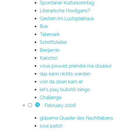
Spontaner Kultursonntag
Literarische Hooligans?
Gestern im Lustspielhaus
Buk
Telemark
Schriftsteller
Benjamin
Kancho!
vous pouvez prendre ma douleur
das kann nichts werden
von da oben kam er
let's play bullshit-bingo
Challenge
February 2006
12
gläserne Quader des Nachtlebens
soul patch