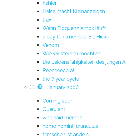
Fehler
Heise macht Kleinanzeigen
trax
Wenn Eloquenz Amok läuft
a day to remember Bill Hicks
Venom
Wie wir sterben möchten
Die Leidensfähigkeiten des jungen A.
Reeeeeecola!
the 7 year cycle
January 2006
16
Coming soon
Querulant
who said meme?
homo homini furunculus
fernsehen ist anders