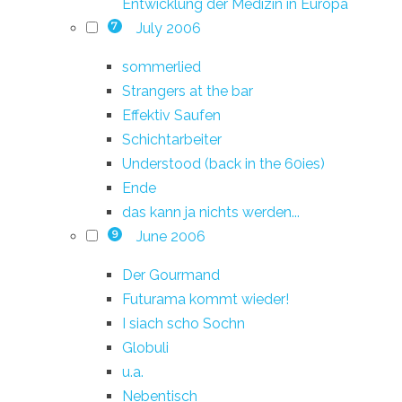
Entwicklung der Medizin in Europa
July 2006
7
sommerlied
Strangers at the bar
Effektiv Saufen
Schichtarbeiter
Understood (back in the 60ies)
Ende
das kann ja nichts werden...
June 2006
9
Der Gourmand
Futurama kommt wieder!
I siach scho Sochn
Globuli
u.a.
Nebentisch