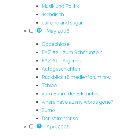
Musik und Politik
rischdisch
caffeine and sugar
May 2006
10
Obdachlose
FAZ #2 - zum Schmunzeln
FAZ #1 - Ärgernis
Autogeschichten
Rückblick 18.medienforum nrw
Tchibo
vom Baum der Erkenntnis
where have all my words gone?
Sumo
Der ist immer so
April 2006
7