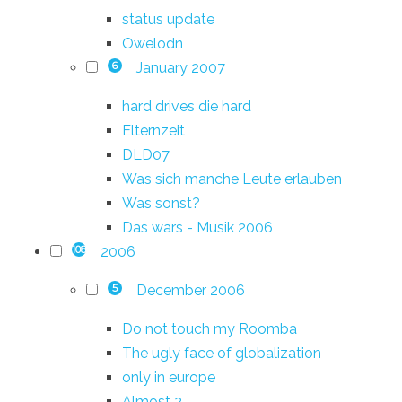
status update
Owelodn
January 2007
6
hard drives die hard
Elternzeit
DLD07
Was sich manche Leute erlauben
Was sonst?
Das wars - Musik 2006
2006
108
December 2006
5
Do not touch my Roomba
The ugly face of globalization
only in europe
Almost 2