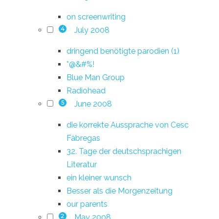
on screenwriting
July 2008
4
dringend benötigte parodien (1)
*@&#%!
Blue Man Group
Radiohead
June 2008
5
die korrekte Aussprache von Cesc
Fàbregas
32. Tage der deutschsprachigen
Literatur
ein kleiner wunsch
Besser als die Morgenzeitung
our parents
May 2008
2