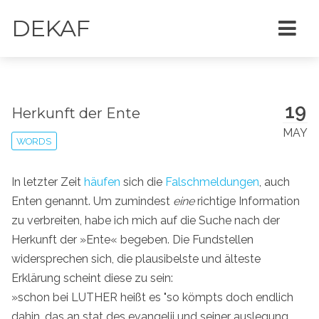
DEKAF
19
Herkunft der Ente
MAY
WORDS
In letzter Zeit
häufen
sich die
Falschmeldungen
, auch
Enten genannt. Um zumindest
eine
richtige Information
zu verbreiten, habe ich mich auf die Suche nach der
Herkunft der »Ente« begeben. Die Fundstellen
widersprechen sich, die plausibelste und älteste
Erklärung scheint diese zu sein:
»schon bei LUTHER heißt es "so kömpts doch endlich
dahin, das an stat des evangelii und seiner auslegung