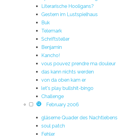
Literarische Hooligans?
Gestern im Lustspielhaus
Buk
Telemark
Schriftsteller
Benjamin
Kancho!
vous pouvez prendre ma douleur
das kann nichts werden
von da oben kam er
let's play bullshit-bingo
Challenge
February 2006
12
gläserne Quader des Nachtlebens
soul patch
Fehler