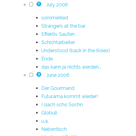
July 2006
7
sommerlied
Strangers at the bar
Effektiv Saufen
Schichtarbeiter
Understood (back in the 60ies)
Ende
das kann ja nichts werden...
June 2006
9
Der Gourmand
Futurama kommt wieder!
I siach scho Sochn
Globuli
u.a.
Nebentisch