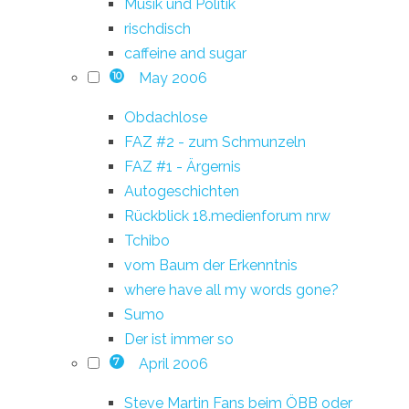
Musik und Politik
rischdisch
caffeine and sugar
May 2006
10
Obdachlose
FAZ #2 - zum Schmunzeln
FAZ #1 - Ärgernis
Autogeschichten
Rückblick 18.medienforum nrw
Tchibo
vom Baum der Erkenntnis
where have all my words gone?
Sumo
Der ist immer so
April 2006
7
Steve Martin Fans beim ÖBB oder