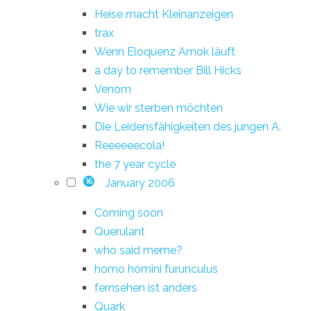
Heise macht Kleinanzeigen
trax
Wenn Eloquenz Amok läuft
a day to remember Bill Hicks
Venom
Wie wir sterben möchten
Die Leidensfähigkeiten des jungen A.
Reeeeeecola!
the 7 year cycle
January 2006
16
Coming soon
Querulant
who said meme?
homo homini furunculus
fernsehen ist anders
Quark