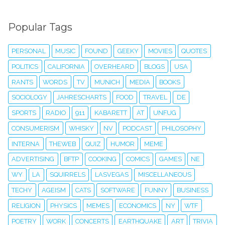
Popular Tags
PERSONAL
MUSIC
FOUND
GEEKY
MOVIES
QUOTES
POLITICS
CALIFORNIA
OVERHEARD
BLOGS
USA
RANTS
WORDS
TV
MUNICH
MEDIA
BOOKS
SOCIOLOGY
JAHRESCHARTS
FOOD
TRAVEL
DE
SPORTS
RADIO
911
KABARETT
AT
UNFUG
CONSUMERISM
WHISKY
NV
PODCAST
PHILOSOPHY
INTERNA
THEWEB
QUIZ
HUMOR
MEME
ADVERTISING
BFTP
COOKING
COMICS
GAMES
NE
WY
LA
SQUIRRELS
LASVEGAS
MISCELLANEOUS
TECHY
AGEISM
CATS
SOFTWARE
FUNNY
BUSINESS
RELIGION
PHYSICS
MEMES
ECONOMICS
NY
WTF
POETRY
WORK
CONCERTS
EARTHQUAKE
ART
TRIVIA