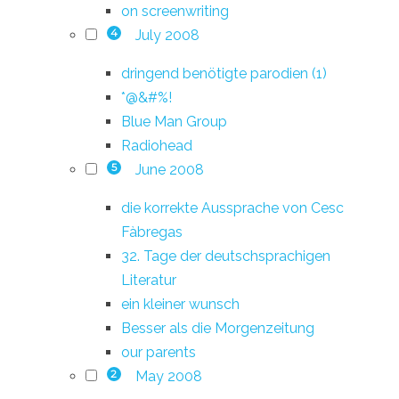
on screenwriting
July 2008
4
dringend benötigte parodien (1)
*@&#%!
Blue Man Group
Radiohead
June 2008
5
die korrekte Aussprache von Cesc
Fàbregas
32. Tage der deutschsprachigen
Literatur
ein kleiner wunsch
Besser als die Morgenzeitung
our parents
May 2008
2