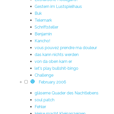
Gestern im Lustspielhaus
Buk
Telemark
Schriftsteller
Benjamin
Kancho!
vous pouvez prendre ma douleur
das kann nichts werden
von da oben kam er
let's play bullshit-bingo
Challenge
February 2006
12
gläserne Quader des Nachtlebens
soul patch
Fehler
Heise macht Kleinanzeigen