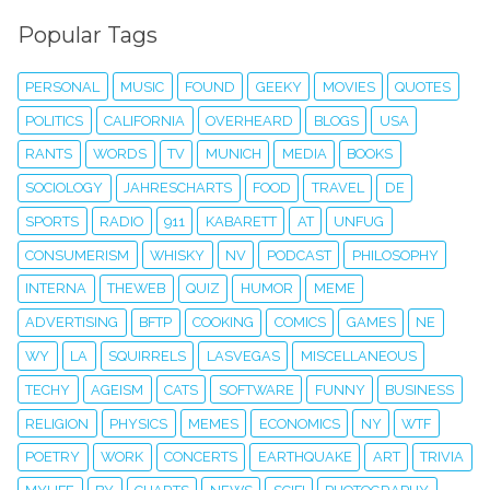
Popular Tags
PERSONAL
MUSIC
FOUND
GEEKY
MOVIES
QUOTES
POLITICS
CALIFORNIA
OVERHEARD
BLOGS
USA
RANTS
WORDS
TV
MUNICH
MEDIA
BOOKS
SOCIOLOGY
JAHRESCHARTS
FOOD
TRAVEL
DE
SPORTS
RADIO
911
KABARETT
AT
UNFUG
CONSUMERISM
WHISKY
NV
PODCAST
PHILOSOPHY
INTERNA
THEWEB
QUIZ
HUMOR
MEME
ADVERTISING
BFTP
COOKING
COMICS
GAMES
NE
WY
LA
SQUIRRELS
LASVEGAS
MISCELLANEOUS
TECHY
AGEISM
CATS
SOFTWARE
FUNNY
BUSINESS
RELIGION
PHYSICS
MEMES
ECONOMICS
NY
WTF
POETRY
WORK
CONCERTS
EARTHQUAKE
ART
TRIVIA