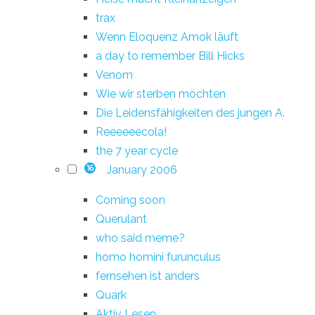
trax
Wenn Eloquenz Amok läuft
a day to remember Bill Hicks
Venom
Wie wir sterben möchten
Die Leidensfähigkeiten des jungen A.
Reeeeeecola!
the 7 year cycle
January 2006
16
Coming soon
Querulant
who said meme?
homo homini furunculus
fernsehen ist anders
Quark
Aktiv Lesen