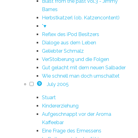
Blast from the past Vol.3 - Jimmy
Barnes
Herbstkatzerl (ob. Katzencontent)
*♥
Reflex des iPod Besitzers
Dialoge aus dem Leben
Geliebter Schmalz
VerStoiberung und die Folgen
Gut gelacht mit dem neuen Salbader
Wie schnell man doch umschaltet
July 2005
9
Stuart
Kindererziehung
Aufgeschnappt vor der Aroma
Kaffeebar
Eine Frage des Ermessens