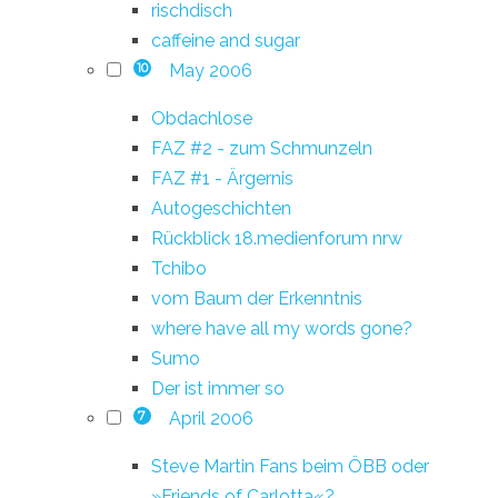
rischdisch
caffeine and sugar
May 2006
10
Obdachlose
FAZ #2 - zum Schmunzeln
FAZ #1 - Ärgernis
Autogeschichten
Rückblick 18.medienforum nrw
Tchibo
vom Baum der Erkenntnis
where have all my words gone?
Sumo
Der ist immer so
April 2006
7
Steve Martin Fans beim ÖBB oder
»Friends of Carlotta«?