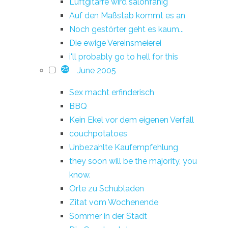
Luftgitarre wird salonfähig
Auf den Maßstab kommt es an
Noch gestörter geht es kaum...
Die ewige Vereinsmeierei
i'll probably go to hell for this
June 2005
25
Sex macht erfinderisch
BBQ
Kein Ekel vor dem eigenen Verfall
couchpotatoes
Unbezahlte Kaufempfehlung
they soon will be the majority, you
know.
Orte zu Schubladen
Zitat vom Wochenende
Sommer in der Stadt