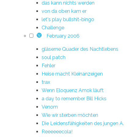
das kann nichts werden
von da oben kam er
let's play bullshit-bingo
Challenge
February 2006
12
gläserne Quader des Nachtlebens
soul patch
Fehler
Heise macht Kleinanzeigen
trax
Wenn Eloquenz Amok läuft
a day to remember Bill Hicks
Venom
Wie wir sterben möchten
Die Leidensfähigkeiten des jungen A.
Reeeeeecola!