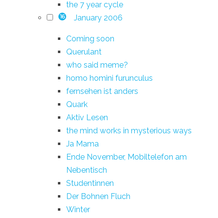
the 7 year cycle
January 2006
16
Coming soon
Querulant
who said meme?
homo homini furunculus
fernsehen ist anders
Quark
Aktiv Lesen
the mind works in mysterious ways
Ja Mama
Ende November, Mobiltelefon am
Nebentisch
Studentinnen
Der Bohnen Fluch
Winter