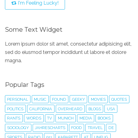
I'm Feeling Lucky!
Some Text Widget
Lorem ipsum dolor sit amet, consectetur adipisicing elit,
sed do eiusmod tempor incididunt ut labore et dolore
magna.
Popular Tags
PERSONAL
MUSIC
FOUND
GEEKY
MOVIES
QUOTES
POLITICS
CALIFORNIA
OVERHEARD
BLOGS
USA
RANTS
WORDS
TV
MUNICH
MEDIA
BOOKS
SOCIOLOGY
JAHRESCHARTS
FOOD
TRAVEL
DE
SPORTS
RADIO
911
KABARETT
AT
UNFUG