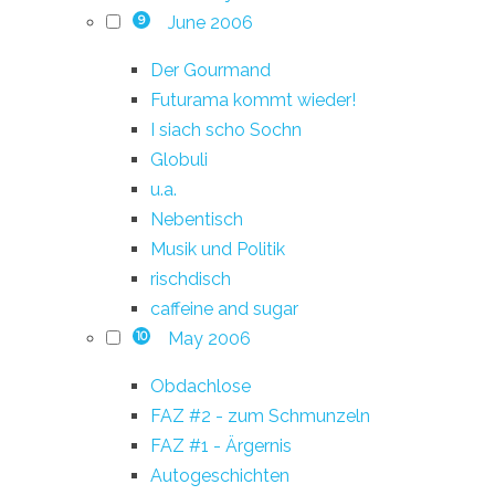
June 2006
9
Der Gourmand
Futurama kommt wieder!
I siach scho Sochn
Globuli
u.a.
Nebentisch
Musik und Politik
rischdisch
caffeine and sugar
May 2006
10
Obdachlose
FAZ #2 - zum Schmunzeln
FAZ #1 - Ärgernis
Autogeschichten