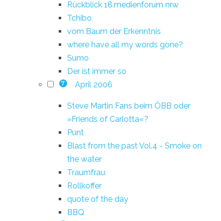
Rückblick 18.medienforum nrw
Tchibo
vom Baum der Erkenntnis
where have all my words gone?
Sumo
Der ist immer so
April 2006
7
Steve Martin Fans beim ÖBB oder
»Friends of Carlotta«?
Punt
Blast from the past Vol.4 - Smoke on
the water
Traumfrau
Rollkoffer
quote of the day
BBQ