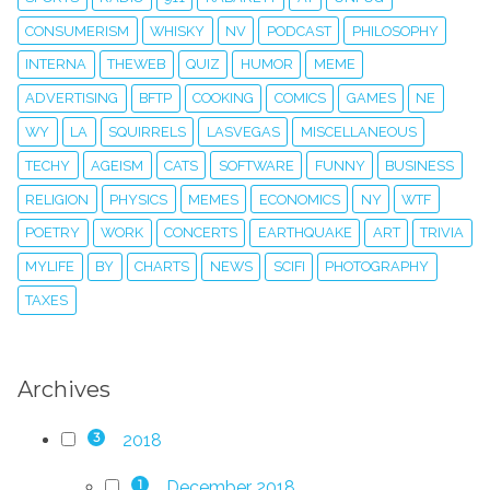
CONSUMERISM
WHISKY
NV
PODCAST
PHILOSOPHY
INTERNA
THEWEB
QUIZ
HUMOR
MEME
ADVERTISING
BFTP
COOKING
COMICS
GAMES
NE
WY
LA
SQUIRRELS
LASVEGAS
MISCELLANEOUS
TECHY
AGEISM
CATS
SOFTWARE
FUNNY
BUSINESS
RELIGION
PHYSICS
MEMES
ECONOMICS
NY
WTF
POETRY
WORK
CONCERTS
EARTHQUAKE
ART
TRIVIA
MYLIFE
BY
CHARTS
NEWS
SCIFI
PHOTOGRAPHY
TAXES
Archives
2018
3
December 2018
1