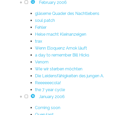
February 2006
12
gläserne Quader des Nachtlebens
soul patch
Fehler
Heise macht Kleinanzeigen
trax
Wenn Eloquenz Amok läuft
a day to remember Bill Hicks
Venom
Wie wir sterben möchten
Die Leidensfähigkeiten des jungen A.
Reeeeeecola!
the 7 year cycle
January 2006
16
Coming soon
Querulant