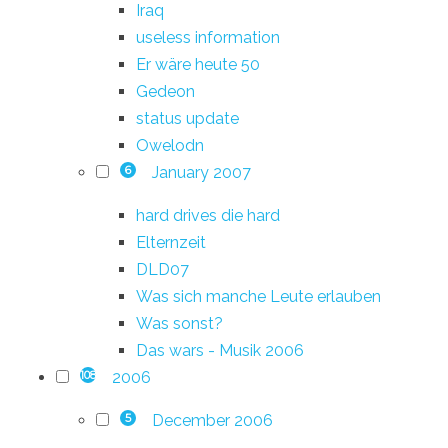
Iraq
useless information
Er wäre heute 50
Gedeon
status update
Owelodn
January 2007
6
hard drives die hard
Elternzeit
DLD07
Was sich manche Leute erlauben
Was sonst?
Das wars - Musik 2006
2006
108
December 2006
5