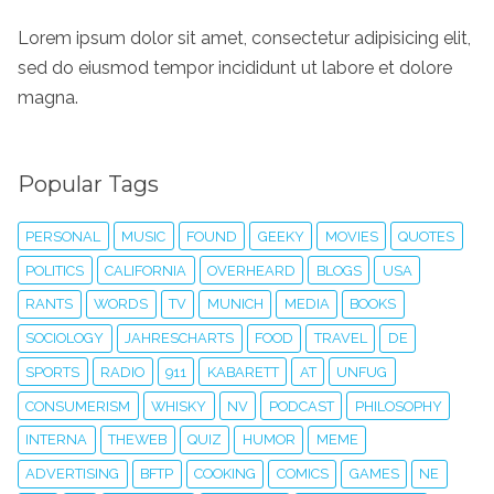
Lorem ipsum dolor sit amet, consectetur adipisicing elit,
sed do eiusmod tempor incididunt ut labore et dolore
magna.
Popular Tags
PERSONAL
MUSIC
FOUND
GEEKY
MOVIES
QUOTES
POLITICS
CALIFORNIA
OVERHEARD
BLOGS
USA
RANTS
WORDS
TV
MUNICH
MEDIA
BOOKS
SOCIOLOGY
JAHRESCHARTS
FOOD
TRAVEL
DE
SPORTS
RADIO
911
KABARETT
AT
UNFUG
CONSUMERISM
WHISKY
NV
PODCAST
PHILOSOPHY
INTERNA
THEWEB
QUIZ
HUMOR
MEME
ADVERTISING
BFTP
COOKING
COMICS
GAMES
NE