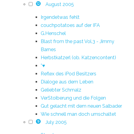
August 2005
12
Irgendetwas fehlt
couchpotatoes auf der IFA
G.Henschel
Blast from the past Vol.3 - Jimmy
Barnes
Herbstkatzerl (ob. Katzencontent)
*♥
Reflex des iPod Besitzers
Dialoge aus dem Leben
Geliebter Schmalz
VerStoiberung und die Folgen
Gut gelacht mit dem neuen Salbader
Wie schnell man doch umschaltet
July 2005
9