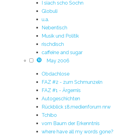
I siach scho Sochn
Globuli
u.a.
Nebentisch
Musik und Politik
rischdisch
caffeine and sugar
May 2006
10
Obdachlose
FAZ #2 - zum Schmunzeln
FAZ #1 - Ärgernis
Autogeschichten
Rückblick 18.medienforum nrw
Tchibo
vom Baum der Erkenntnis
where have all my words gone?