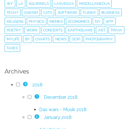
WY
LA
SQUIRRELS
LASVEGAS
MISCELLANEOUS
TECHY
AGEISM
CATS
SOFTWARE
FUNNY
BUSINESS
RELIGION
PHYSICS
MEMES
ECONOMICS
NY
WTF
POETRY
WORK
CONCERTS
EARTHQUAKE
ART
TRIVIA
MYLIFE
BY
CHARTS
NEWS
SCIFI
PHOTOGRAPHY
TAXES
Archives
2018
3
December 2018
1
Das wars - Musik 2018
January 2018
2