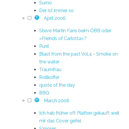
Sumo
Der ist immer so
April 2006
7
Steve Martin Fans beim ÖBB oder
»Friends of Carlotta«?
Punt
Blast from the past Vol.4 - Smoke on
the water
Traumfrau
Rollkoffer
quote of the day
BBQ
March 2006
17
Ich hab früher oft Platten gekauft weil
mir das Cover gefiel
S'mores