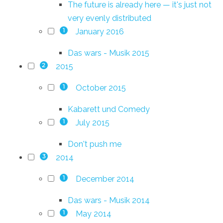
The future is already here — it's just not
very evenly distributed
January 2016
1
Das wars - Musik 2015
2015
2
October 2015
1
Kabarett und Comedy
July 2015
1
Don't push me
2014
3
December 2014
1
Das wars - Musik 2014
May 2014
1