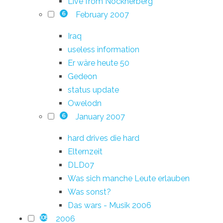
Live from Nockherberg
February 2007
6
Iraq
useless information
Er wäre heute 50
Gedeon
status update
Owelodn
January 2007
6
hard drives die hard
Elternzeit
DLD07
Was sich manche Leute erlauben
Was sonst?
Das wars - Musik 2006
2006
108