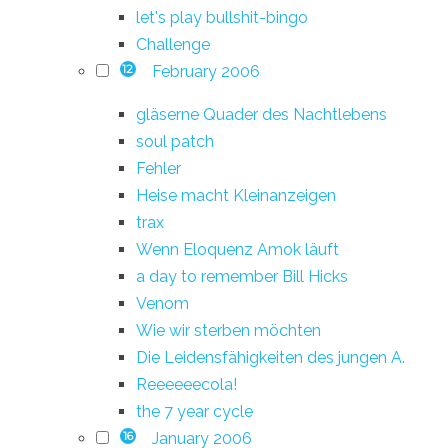
let's play bullshit-bingo
Challenge
February 2006
12
gläserne Quader des Nachtlebens
soul patch
Fehler
Heise macht Kleinanzeigen
trax
Wenn Eloquenz Amok läuft
a day to remember Bill Hicks
Venom
Wie wir sterben möchten
Die Leidensfähigkeiten des jungen A.
Reeeeeecola!
the 7 year cycle
January 2006
16