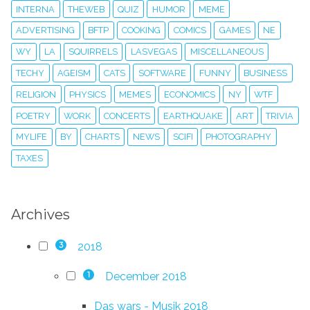
INTERNA
THEWEB
QUIZ
HUMOR
MEME
ADVERTISING
BFTP
COOKING
COMICS
GAMES
NE
WY
LA
SQUIRRELS
LASVEGAS
MISCELLANEOUS
TECHY
AGEISM
CATS
SOFTWARE
FUNNY
BUSINESS
RELIGION
PHYSICS
MEMES
ECONOMICS
NY
WTF
POETRY
WORK
CONCERTS
EARTHQUAKE
ART
TRIVIA
MYLIFE
BY
CHARTS
NEWS
SCIFI
PHOTOGRAPHY
TAXES
Archives
2018
3
December 2018
1
Das wars - Musik 2018