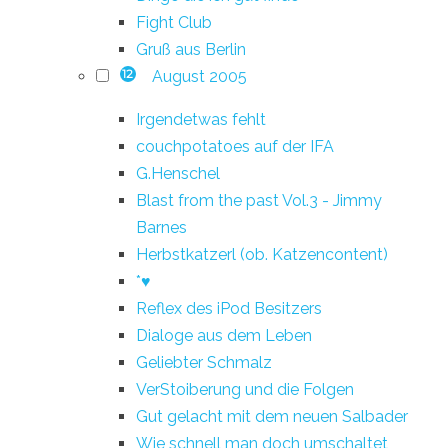
Fight Club
Gruß aus Berlin
August 2005
12
Irgendetwas fehlt
couchpotatoes auf der IFA
G.Henschel
Blast from the past Vol.3 - Jimmy
Barnes
Herbstkatzerl (ob. Katzencontent)
*♥
Reflex des iPod Besitzers
Dialoge aus dem Leben
Geliebter Schmalz
VerStoiberung und die Folgen
Gut gelacht mit dem neuen Salbader
Wie schnell man doch umschaltet