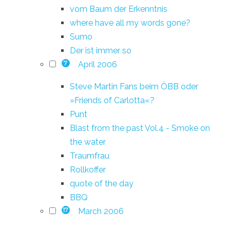
vom Baum der Erkenntnis
where have all my words gone?
Sumo
Der ist immer so
April 2006
7
Steve Martin Fans beim ÖBB oder
»Friends of Carlotta«?
Punt
Blast from the past Vol.4 - Smoke on
the water
Traumfrau
Rollkoffer
quote of the day
BBQ
March 2006
17