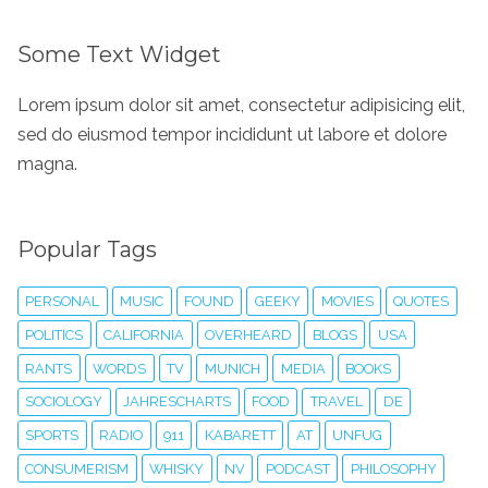
Some Text Widget
Lorem ipsum dolor sit amet, consectetur adipisicing elit,
sed do eiusmod tempor incididunt ut labore et dolore
magna.
Popular Tags
PERSONAL
MUSIC
FOUND
GEEKY
MOVIES
QUOTES
POLITICS
CALIFORNIA
OVERHEARD
BLOGS
USA
RANTS
WORDS
TV
MUNICH
MEDIA
BOOKS
SOCIOLOGY
JAHRESCHARTS
FOOD
TRAVEL
DE
SPORTS
RADIO
911
KABARETT
AT
UNFUG
CONSUMERISM
WHISKY
NV
PODCAST
PHILOSOPHY