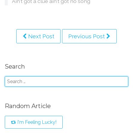
Ain't got a clue ain't got no song
Next Post
Previous Post
Search
Random Article
I'm Feeling Lucky!