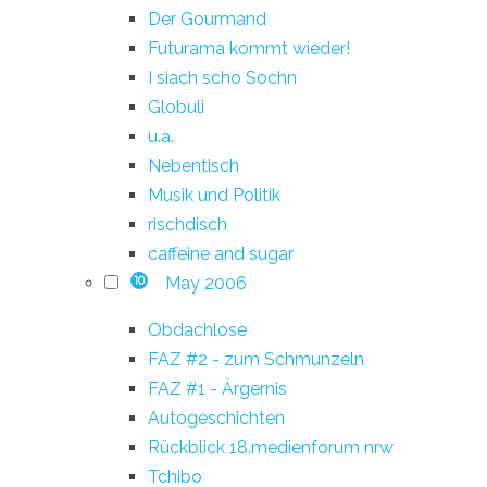
Der Gourmand
Futurama kommt wieder!
I siach scho Sochn
Globuli
u.a.
Nebentisch
Musik und Politik
rischdisch
caffeine and sugar
May 2006
10
Obdachlose
FAZ #2 - zum Schmunzeln
FAZ #1 - Ärgernis
Autogeschichten
Rückblick 18.medienforum nrw
Tchibo