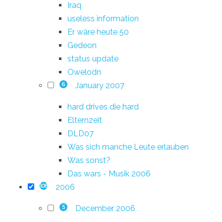
Iraq
useless information
Er wäre heute 50
Gedeon
status update
Owelodn
January 2007
6
hard drives die hard
Elternzeit
DLD07
Was sich manche Leute erlauben
Was sonst?
Das wars - Musik 2006
2006
108
December 2006
5