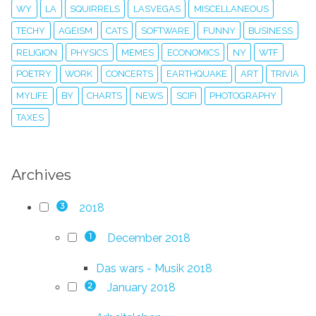
WY
LA
SQUIRRELS
LASVEGAS
MISCELLANEOUS
TECHY
AGEISM
CATS
SOFTWARE
FUNNY
BUSINESS
RELIGION
PHYSICS
MEMES
ECONOMICS
NY
WTF
POETRY
WORK
CONCERTS
EARTHQUAKE
ART
TRIVIA
MYLIFE
BY
CHARTS
NEWS
SCIFI
PHOTOGRAPHY
TAXES
Archives
2018
3
December 2018
1
Das wars - Musik 2018
January 2018
2