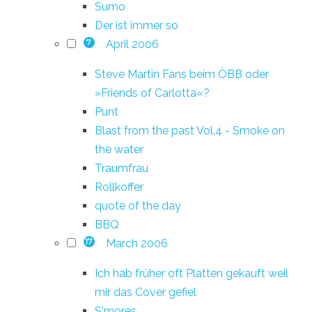
Sumo
Der ist immer so
April 2006
7
Steve Martin Fans beim ÖBB oder
»Friends of Carlotta«?
Punt
Blast from the past Vol.4 - Smoke on
the water
Traumfrau
Rollkoffer
quote of the day
BBQ
March 2006
17
Ich hab früher oft Platten gekauft weil
mir das Cover gefiel
S'mores