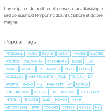
Lorem ipsum dolor sit amet, consectetur adipisicing elit,
sed do eiusmod tempor incididunt ut labore et dolore
magna.
Popular Tags
PERSONAL
MUSIC
FOUND
GEEKY
MOVIES
QUOTES
POLITICS
CALIFORNIA
OVERHEARD
BLOGS
USA
RANTS
WORDS
TV
MUNICH
MEDIA
BOOKS
SOCIOLOGY
JAHRESCHARTS
FOOD
TRAVEL
DE
SPORTS
RADIO
911
KABARETT
AT
UNFUG
CONSUMERISM
WHISKY
NV
PODCAST
PHILOSOPHY
INTERNA
THEWEB
QUIZ
HUMOR
MEME
ADVERTISING
BFTP
COOKING
COMICS
GAMES
NE