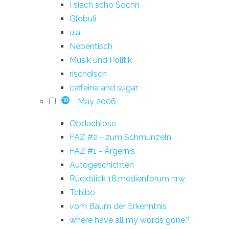
I siach scho Sochn
Globuli
u.a.
Nebentisch
Musik und Politik
rischdisch
caffeine and sugar
May 2006
10
Obdachlose
FAZ #2 - zum Schmunzeln
FAZ #1 - Ärgernis
Autogeschichten
Rückblick 18.medienforum nrw
Tchibo
vom Baum der Erkenntnis
where have all my words gone?