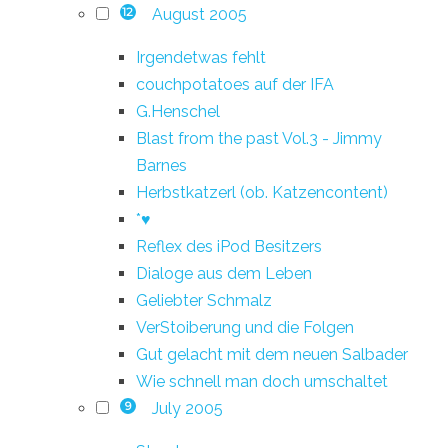
August 2005
12
Irgendetwas fehlt
couchpotatoes auf der IFA
G.Henschel
Blast from the past Vol.3 - Jimmy
Barnes
Herbstkatzerl (ob. Katzencontent)
*♥
Reflex des iPod Besitzers
Dialoge aus dem Leben
Geliebter Schmalz
VerStoiberung und die Folgen
Gut gelacht mit dem neuen Salbader
Wie schnell man doch umschaltet
July 2005
9