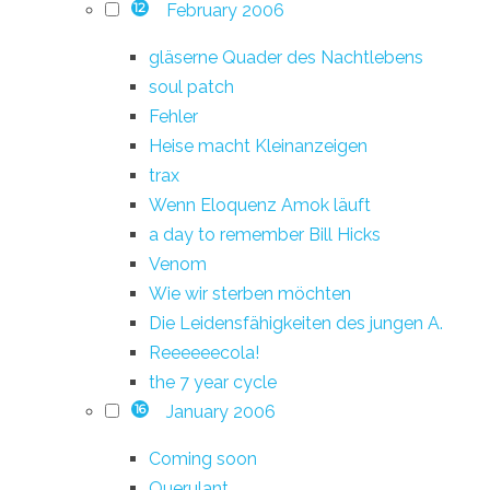
February 2006
12
gläserne Quader des Nachtlebens
soul patch
Fehler
Heise macht Kleinanzeigen
trax
Wenn Eloquenz Amok läuft
a day to remember Bill Hicks
Venom
Wie wir sterben möchten
Die Leidensfähigkeiten des jungen A.
Reeeeeecola!
the 7 year cycle
January 2006
16
Coming soon
Querulant