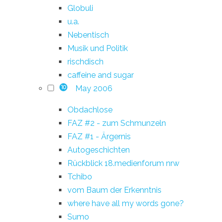
Globuli
u.a.
Nebentisch
Musik und Politik
rischdisch
caffeine and sugar
May 2006
10
Obdachlose
FAZ #2 - zum Schmunzeln
FAZ #1 - Ärgernis
Autogeschichten
Rückblick 18.medienforum nrw
Tchibo
vom Baum der Erkenntnis
where have all my words gone?
Sumo