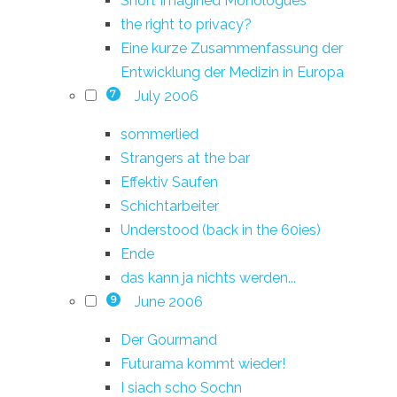
Short Imagined Monologues
the right to privacy?
Eine kurze Zusammenfassung der
Entwicklung der Medizin in Europa
July 2006
7
sommerlied
Strangers at the bar
Effektiv Saufen
Schichtarbeiter
Understood (back in the 60ies)
Ende
das kann ja nichts werden...
June 2006
9
Der Gourmand
Futurama kommt wieder!
I siach scho Sochn