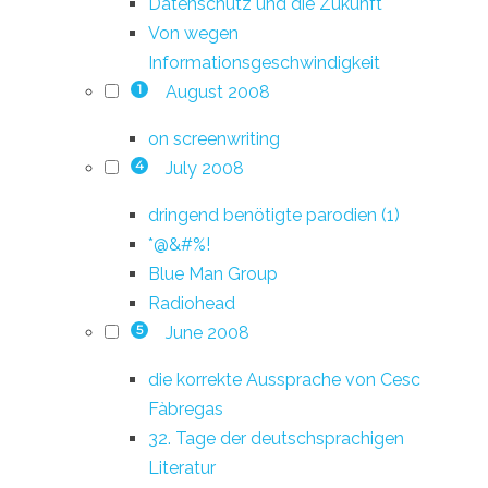
Datenschutz und die Zukunft
Von wegen
Informationsgeschwindigkeit
August 2008
1
on screenwriting
July 2008
4
dringend benötigte parodien (1)
*@&#%!
Blue Man Group
Radiohead
June 2008
5
die korrekte Aussprache von Cesc
Fàbregas
32. Tage der deutschsprachigen
Literatur