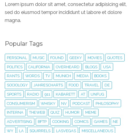
Lorem ipsum dolor sit amet, consectetur adipisicing elit,
sed do eiusmod tempor incididunt ut labore et dolore
magna.
Popular Tags
PERSONAL
MUSIC
FOUND
GEEKY
MOVIES
QUOTES
POLITICS
CALIFORNIA
OVERHEARD
BLOGS
USA
RANTS
WORDS
TV
MUNICH
MEDIA
BOOKS
SOCIOLOGY
JAHRESCHARTS
FOOD
TRAVEL
DE
SPORTS
RADIO
911
KABARETT
AT
UNFUG
CONSUMERISM
WHISKY
NV
PODCAST
PHILOSOPHY
INTERNA
THEWEB
QUIZ
HUMOR
MEME
ADVERTISING
BFTP
COOKING
COMICS
GAMES
NE
WY
LA
SQUIRRELS
LASVEGAS
MISCELLANEOUS