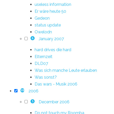
useless information
Er wäre heute 50
Gedeon
status update
Owelodn
January 2007
6
hard drives die hard
Elternzeit
DLD07
Was sich manche Leute erlauben
Was sonst?
Das wars - Musik 2006
2006
108
December 2006
5
Do not touch my Roomba