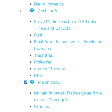
Der ist immer so
April 2006
7
Steve Martin Fans beim ÖBB oder
»Friends of Carlotta«?
Punt
Blast from the past Vol.4 - Smoke on
the water
Traumfrau
Rollkoffer
quote of the day
BBQ
March 2006
17
Ich hab früher oft Platten gekauft weil
mir das Cover gefiel
S'mores