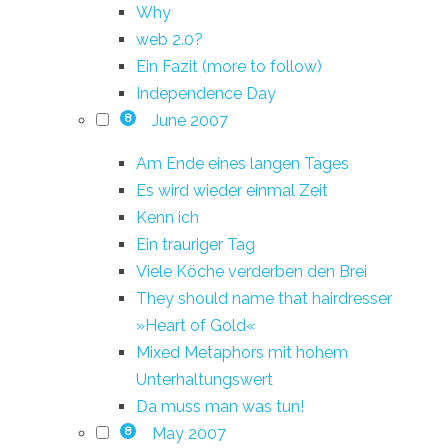
Why
web 2.0?
Ein Fazit (more to follow)
Independence Day
June 2007
8
Am Ende eines langen Tages
Es wird wieder einmal Zeit
Kenn ich
Ein trauriger Tag
Viele Köche verderben den Brei
They should name that hairdresser
»Heart of Gold«
Mixed Metaphors mit hohem
Unterhaltungswert
Da muss man was tun!
May 2007
8