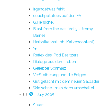
Irgendetwas fehlt
couchpotatoes auf der IFA
G.Henschel
Blast from the past Vol.3 - Jimmy
Barnes
Herbstkatzerl (ob. Katzencontent)
*♥
Reflex des iPod Besitzers
Dialoge aus dem Leben
Geliebter Schmalz
VerStoiberung und die Folgen
Gut gelacht mit dem neuen Salbader
Wie schnell man doch umschaltet
July 2005
9
Stuart