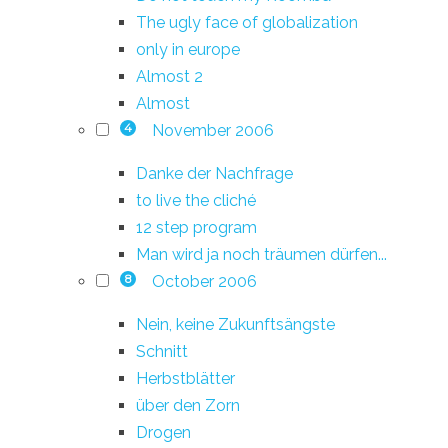
The ugly face of globalization
only in europe
Almost 2
Almost
November 2006
4
Danke der Nachfrage
to live the cliché
12 step program
Man wird ja noch träumen dürfen...
October 2006
8
Nein, keine Zukunftsängste
Schnitt
Herbstblätter
über den Zorn
Drogen