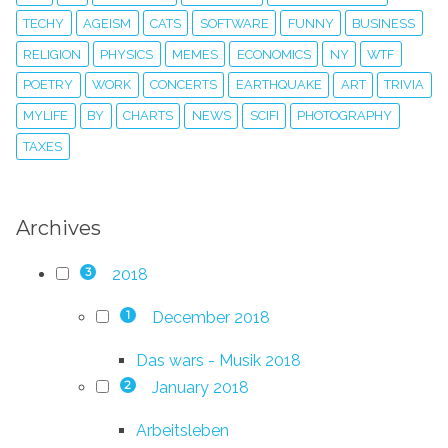
TECHY
AGEISM
CATS
SOFTWARE
FUNNY
BUSINESS
RELIGION
PHYSICS
MEMES
ECONOMICS
NY
WTF
POETRY
WORK
CONCERTS
EARTHQUAKE
ART
TRIVIA
MYLIFE
BY
CHARTS
NEWS
SCIFI
PHOTOGRAPHY
TAXES
Archives
2018
3
December 2018
1
Das wars - Musik 2018
January 2018
2
Arbeitsleben