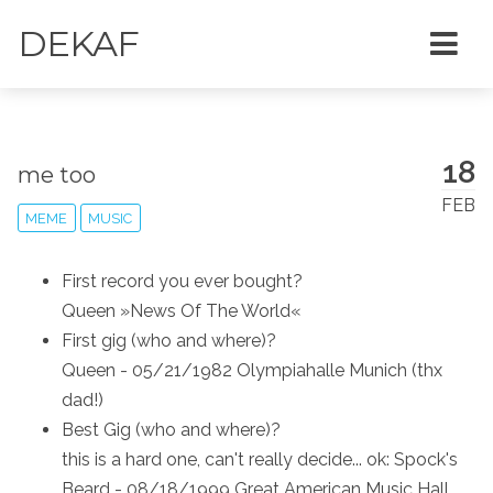
DEKAF
18
me too
FEB
MEME
MUSIC
First record you ever bought?
Queen »News Of The World«
First gig (who and where)?
Queen - 05/21/1982 Olympiahalle Munich (thx
dad!)
Best Gig (who and where)?
this is a hard one, can't really decide... ok: Spock's
Beard - 08/18/1999 Great American Music Hall