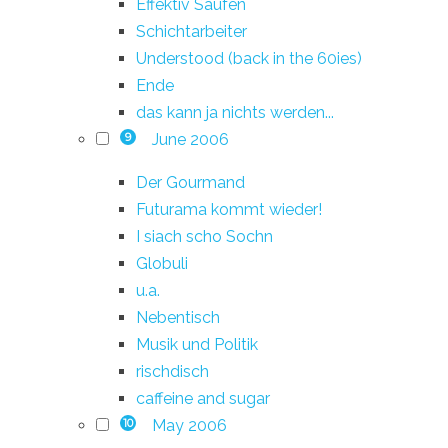
Effektiv Saufen
Schichtarbeiter
Understood (back in the 60ies)
Ende
das kann ja nichts werden...
June 2006
9
Der Gourmand
Futurama kommt wieder!
I siach scho Sochn
Globuli
u.a.
Nebentisch
Musik und Politik
rischdisch
caffeine and sugar
May 2006
10