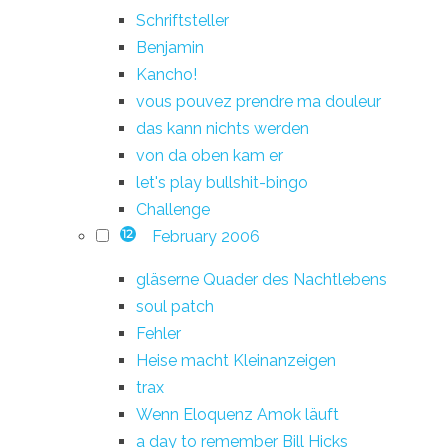
Schriftsteller
Benjamin
Kancho!
vous pouvez prendre ma douleur
das kann nichts werden
von da oben kam er
let's play bullshit-bingo
Challenge
February 2006
12
gläserne Quader des Nachtlebens
soul patch
Fehler
Heise macht Kleinanzeigen
trax
Wenn Eloquenz Amok läuft
a day to remember Bill Hicks