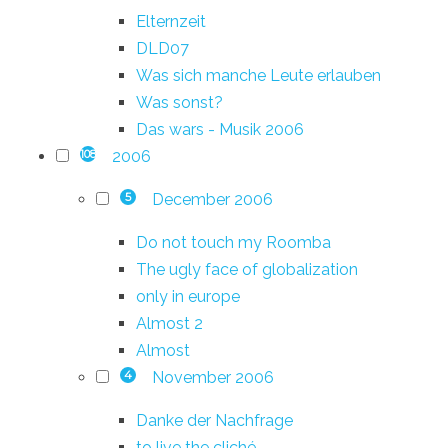
Elternzeit
DLD07
Was sich manche Leute erlauben
Was sonst?
Das wars - Musik 2006
2006
108
December 2006
5
Do not touch my Roomba
The ugly face of globalization
only in europe
Almost 2
Almost
November 2006
4
Danke der Nachfrage
to live the cliché