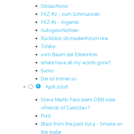
Obdachlose
FAZ #2 - zum Schmunzeln
FAZ #1 - Ärgernis
Autogeschichten
Rückblick 18.medienforum nrw
Tchibo
vom Baum der Erkenntnis
where have all my words gone?
Sumo
Der ist immer so
April 2006
7
Steve Martin Fans beim ÖBB oder
»Friends of Carlotta«?
Punt
Blast from the past Vol.4 - Smoke on
the water