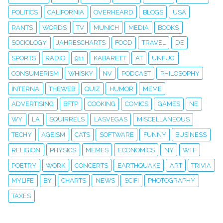
POLITICS
CALIFORNIA
OVERHEARD
BLOGS
USA
RANTS
WORDS
TV
MUNICH
MEDIA
BOOKS
SOCIOLOGY
JAHRESCHARTS
FOOD
TRAVEL
DE
SPORTS
RADIO
911
KABARETT
AT
UNFUG
CONSUMERISM
WHISKY
NV
PODCAST
PHILOSOPHY
INTERNA
THEWEB
QUIZ
HUMOR
MEME
ADVERTISING
BFTP
COOKING
COMICS
GAMES
NE
WY
LA
SQUIRRELS
LASVEGAS
MISCELLANEOUS
TECHY
AGEISM
CATS
SOFTWARE
FUNNY
BUSINESS
RELIGION
PHYSICS
MEMES
ECONOMICS
NY
WTF
POETRY
WORK
CONCERTS
EARTHQUAKE
ART
TRIVIA
MYLIFE
BY
CHARTS
NEWS
SCIFI
PHOTOGRAPHY
TAXES