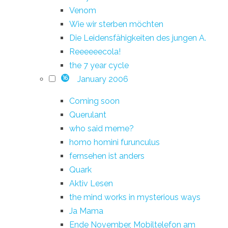
Venom
Wie wir sterben möchten
Die Leidensfähigkeiten des jungen A.
Reeeeeecola!
the 7 year cycle
January 2006
16
Coming soon
Querulant
who said meme?
homo homini furunculus
fernsehen ist anders
Quark
Aktiv Lesen
the mind works in mysterious ways
Ja Mama
Ende November, Mobiltelefon am