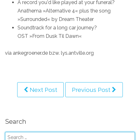
A record you'd like played at your funeral?
Anathema »Alternative 4« plus the song
»Surrounded« by Dream Theater
Soundtrack for a long car journey?
OST »From Dusk Til Dawn«
via ankegroener.de bzw. lys.antville.org
Next Post
Previous Post
Search