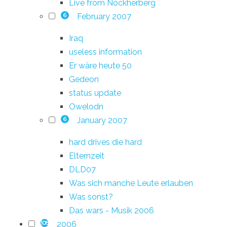
Live from Nockherberg
February 2007
6
Iraq
useless information
Er wäre heute 50
Gedeon
status update
Owelodn
January 2007
6
hard drives die hard
Elternzeit
DLD07
Was sich manche Leute erlauben
Was sonst?
Das wars - Musik 2006
2006
108