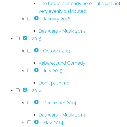
The future is already here — it's just not
very evenly distributed
January 2016
1
Das wars - Musik 2015
2015
2
October 2015
1
Kabarett und Comedy
July 2015
1
Don't push me
2014
3
December 2014
1
Das wars - Musik 2014
May 2014
1