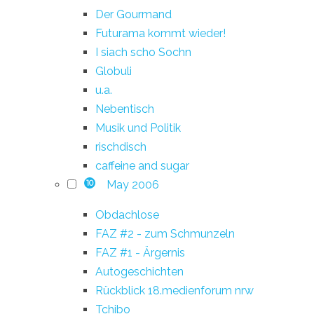
Der Gourmand
Futurama kommt wieder!
I siach scho Sochn
Globuli
u.a.
Nebentisch
Musik und Politik
rischdisch
caffeine and sugar
May 2006
10
Obdachlose
FAZ #2 - zum Schmunzeln
FAZ #1 - Ärgernis
Autogeschichten
Rückblick 18.medienforum nrw
Tchibo