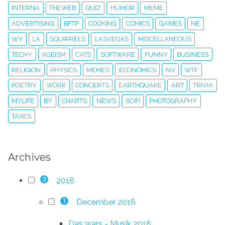
INTERNA
THEWEB
QUIZ
HUMOR
MEME
ADVERTISING
BFTP
COOKING
COMICS
GAMES
NE
WY
LA
SQUIRRELS
LASVEGAS
MISCELLANEOUS
TECHY
AGEISM
CATS
SOFTWARE
FUNNY
BUSINESS
RELIGION
PHYSICS
MEMES
ECONOMICS
NY
WTF
POETRY
WORK
CONCERTS
EARTHQUAKE
ART
TRIVIA
MYLIFE
BY
CHARTS
NEWS
SCIFI
PHOTOGRAPHY
TAXES
Archives
2018
3
December 2018
1
Das wars - Musik 2018