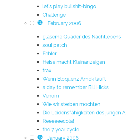
let's play bullshit-bingo
Challenge
February 2006
12
gläserne Quader des Nachtlebens
soul patch
Fehler
Heise macht Kleinanzeigen
trax
Wenn Eloquenz Amok läuft
a day to remember Bill Hicks
Venom
Wie wir sterben möchten
Die Leidensfähigkeiten des jungen A.
Reeeeeecola!
the 7 year cycle
January 2006
16