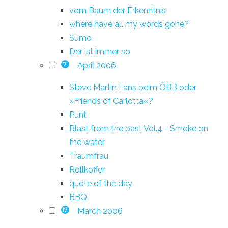
vom Baum der Erkenntnis
where have all my words gone?
Sumo
Der ist immer so
April 2006
7
Steve Martin Fans beim ÖBB oder
»Friends of Carlotta«?
Punt
Blast from the past Vol.4 - Smoke on
the water
Traumfrau
Rollkoffer
quote of the day
BBQ
March 2006
17