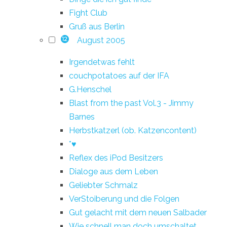
Fight Club
Gruß aus Berlin
August 2005
12
Irgendetwas fehlt
couchpotatoes auf der IFA
G.Henschel
Blast from the past Vol.3 - Jimmy
Barnes
Herbstkatzerl (ob. Katzencontent)
*♥
Reflex des iPod Besitzers
Dialoge aus dem Leben
Geliebter Schmalz
VerStoiberung und die Folgen
Gut gelacht mit dem neuen Salbader
Wie schnell man doch umschaltet