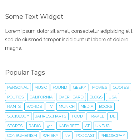
Some Text Widget
Lorem ipsum dolor sit amet, consectetur adipisicing elit,
sed do eiusmod tempor incididunt ut labore et dolore
magna.
Popular Tags
PERSONAL
MUSIC
FOUND
GEEKY
MOVIES
QUOTES
POLITICS
CALIFORNIA
OVERHEARD
BLOGS
USA
RANTS
WORDS
TV
MUNICH
MEDIA
BOOKS
SOCIOLOGY
JAHRESCHARTS
FOOD
TRAVEL
DE
SPORTS
RADIO
911
KABARETT
AT
UNFUG
CONSUMERISM
WHISKY
NV
PODCAST
PHILOSOPHY