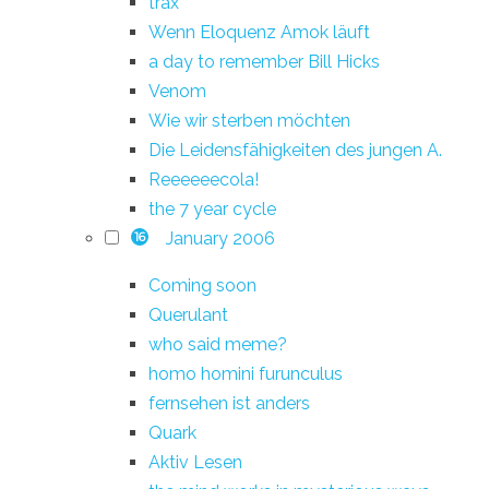
trax
Wenn Eloquenz Amok läuft
a day to remember Bill Hicks
Venom
Wie wir sterben möchten
Die Leidensfähigkeiten des jungen A.
Reeeeeecola!
the 7 year cycle
January 2006
16
Coming soon
Querulant
who said meme?
homo homini furunculus
fernsehen ist anders
Quark
Aktiv Lesen