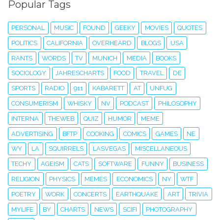
Popular Tags
PERSONAL
MUSIC
FOUND
GEEKY
MOVIES
QUOTES
POLITICS
CALIFORNIA
OVERHEARD
BLOGS
USA
RANTS
WORDS
TV
MUNICH
MEDIA
BOOKS
SOCIOLOGY
JAHRESCHARTS
FOOD
TRAVEL
DE
SPORTS
RADIO
911
KABARETT
AT
UNFUG
CONSUMERISM
WHISKY
NV
PODCAST
PHILOSOPHY
INTERNA
THEWEB
QUIZ
HUMOR
MEME
ADVERTISING
BFTP
COOKING
COMICS
GAMES
NE
WY
LA
SQUIRRELS
LASVEGAS
MISCELLANEOUS
TECHY
AGEISM
CATS
SOFTWARE
FUNNY
BUSINESS
RELIGION
PHYSICS
MEMES
ECONOMICS
NY
WTF
POETRY
WORK
CONCERTS
EARTHQUAKE
ART
TRIVIA
MYLIFE
BY
CHARTS
NEWS
SCIFI
PHOTOGRAPHY