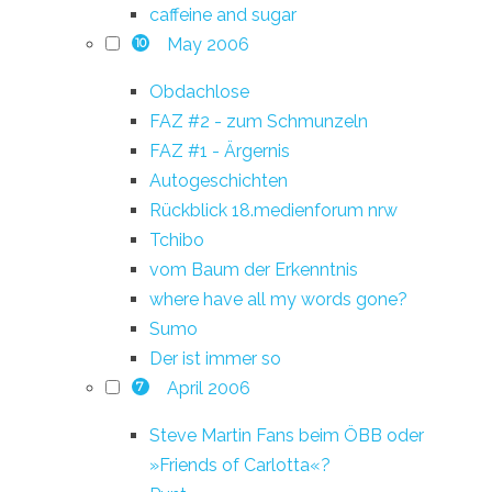
caffeine and sugar
May 2006
10
Obdachlose
FAZ #2 - zum Schmunzeln
FAZ #1 - Ärgernis
Autogeschichten
Rückblick 18.medienforum nrw
Tchibo
vom Baum der Erkenntnis
where have all my words gone?
Sumo
Der ist immer so
April 2006
7
Steve Martin Fans beim ÖBB oder
»Friends of Carlotta«?