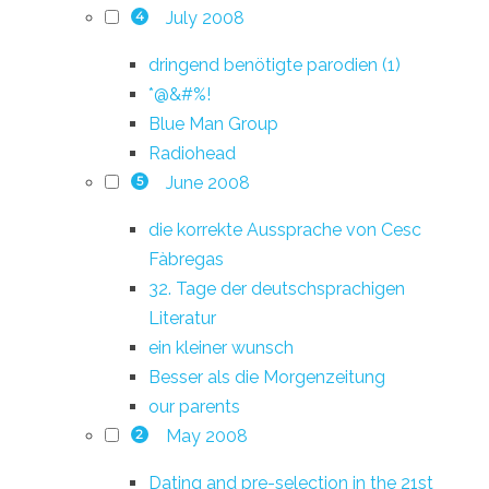
July 2008
4
dringend benötigte parodien (1)
*@&#%!
Blue Man Group
Radiohead
June 2008
5
die korrekte Aussprache von Cesc
Fàbregas
32. Tage der deutschsprachigen
Literatur
ein kleiner wunsch
Besser als die Morgenzeitung
our parents
May 2008
2
Dating and pre-selection in the 21st