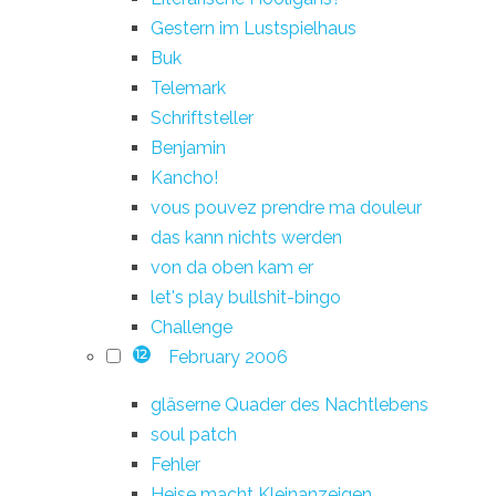
Gestern im Lustspielhaus
Buk
Telemark
Schriftsteller
Benjamin
Kancho!
vous pouvez prendre ma douleur
das kann nichts werden
von da oben kam er
let's play bullshit-bingo
Challenge
February 2006
12
gläserne Quader des Nachtlebens
soul patch
Fehler
Heise macht Kleinanzeigen