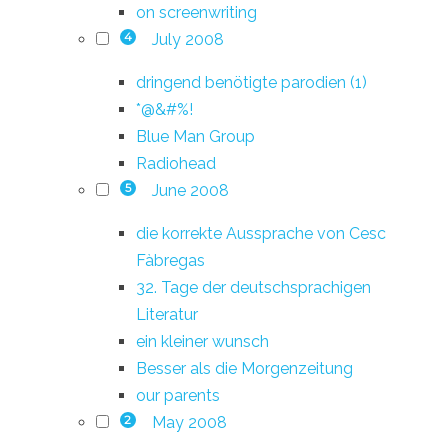
on screenwriting
July 2008
4
dringend benötigte parodien (1)
*@&#%!
Blue Man Group
Radiohead
June 2008
5
die korrekte Aussprache von Cesc
Fàbregas
32. Tage der deutschsprachigen
Literatur
ein kleiner wunsch
Besser als die Morgenzeitung
our parents
May 2008
2