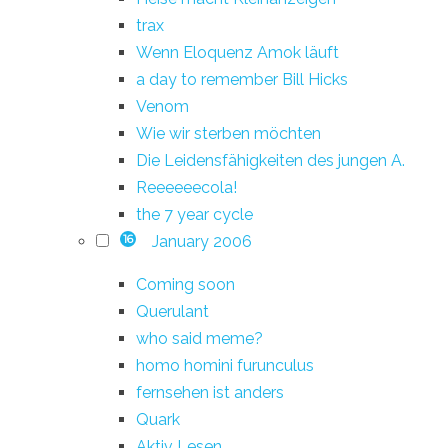
trax
Wenn Eloquenz Amok läuft
a day to remember Bill Hicks
Venom
Wie wir sterben möchten
Die Leidensfähigkeiten des jungen A.
Reeeeeecola!
the 7 year cycle
January 2006
16
Coming soon
Querulant
who said meme?
homo homini furunculus
fernsehen ist anders
Quark
Aktiv Lesen