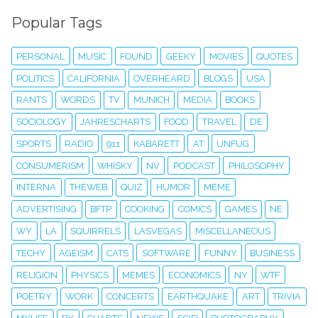
Popular Tags
PERSONAL
MUSIC
FOUND
GEEKY
MOVIES
QUOTES
POLITICS
CALIFORNIA
OVERHEARD
BLOGS
USA
RANTS
WORDS
TV
MUNICH
MEDIA
BOOKS
SOCIOLOGY
JAHRESCHARTS
FOOD
TRAVEL
DE
SPORTS
RADIO
911
KABARETT
AT
UNFUG
CONSUMERISM
WHISKY
NV
PODCAST
PHILOSOPHY
INTERNA
THEWEB
QUIZ
HUMOR
MEME
ADVERTISING
BFTP
COOKING
COMICS
GAMES
NE
WY
LA
SQUIRRELS
LASVEGAS
MISCELLANEOUS
TECHY
AGEISM
CATS
SOFTWARE
FUNNY
BUSINESS
RELIGION
PHYSICS
MEMES
ECONOMICS
NY
WTF
POETRY
WORK
CONCERTS
EARTHQUAKE
ART
TRIVIA