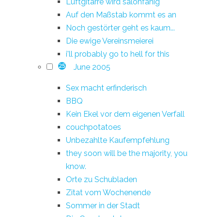
Luftgitarre wird salonfähig
Auf den Maßstab kommt es an
Noch gestörter geht es kaum...
Die ewige Vereinsmeierei
i'll probably go to hell for this
June 2005
25
Sex macht erfinderisch
BBQ
Kein Ekel vor dem eigenen Verfall
couchpotatoes
Unbezahlte Kaufempfehlung
they soon will be the majority, you
know.
Orte zu Schubladen
Zitat vom Wochenende
Sommer in der Stadt