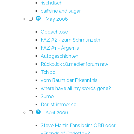
rischdisch
caffeine and sugar
May 2006
10
Obdachlose
FAZ #2 - zum Schmunzeln
FAZ #1 - Ärgernis
Autogeschichten
Rückblick 18.medienforum nrw
Tchibo
vom Baum der Erkenntnis
where have all my words gone?
Sumo
Der ist immer so
April 2006
7
Steve Martin Fans beim ÖBB oder
»Friends of Carlotta«?