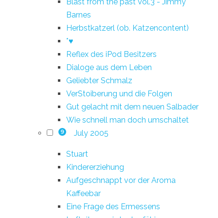
Blast from the past Vol.3 - Jimmy
Barnes
Herbstkatzerl (ob. Katzencontent)
*♥
Reflex des iPod Besitzers
Dialoge aus dem Leben
Geliebter Schmalz
VerStoiberung und die Folgen
Gut gelacht mit dem neuen Salbader
Wie schnell man doch umschaltet
July 2005
9
Stuart
Kindererziehung
Aufgeschnappt vor der Aroma
Kaffeebar
Eine Frage des Ermessens