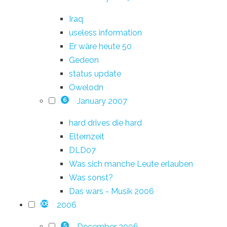
Iraq
useless information
Er wäre heute 50
Gedeon
status update
Owelodn
January 2007
6
hard drives die hard
Elternzeit
DLD07
Was sich manche Leute erlauben
Was sonst?
Das wars - Musik 2006
2006
108
December 2006
5