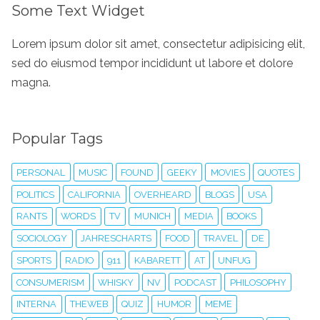
Some Text Widget
Lorem ipsum dolor sit amet, consectetur adipisicing elit,
sed do eiusmod tempor incididunt ut labore et dolore
magna.
Popular Tags
PERSONAL
MUSIC
FOUND
GEEKY
MOVIES
QUOTES
POLITICS
CALIFORNIA
OVERHEARD
BLOGS
USA
RANTS
WORDS
TV
MUNICH
MEDIA
BOOKS
SOCIOLOGY
JAHRESCHARTS
FOOD
TRAVEL
DE
SPORTS
RADIO
911
KABARETT
AT
UNFUG
CONSUMERISM
WHISKY
NV
PODCAST
PHILOSOPHY
INTERNA
THEWEB
QUIZ
HUMOR
MEME