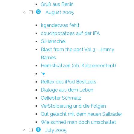
Gruß aus Berlin
August 2005
12
Irgendetwas fehlt
couchpotatoes auf der IFA
G.Henschel
Blast from the past Vol.3 - Jimmy
Barnes
Herbstkatzerl (ob. Katzencontent)
*♥
Reflex des iPod Besitzers
Dialoge aus dem Leben
Geliebter Schmalz
VerStoiberung und die Folgen
Gut gelacht mit dem neuen Salbader
Wie schnell man doch umschaltet
July 2005
9