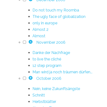
Do not touch my Roomba
The ugly face of globalization
only in europe
Almost 2
Almost
November 2006
4
Danke der Nachfrage
to live the cliché
12 step program
Man wird ja noch träumen dürfen...
October 2006
8
Nein, keine Zukunftsängste
Schnitt
Herbstblätter