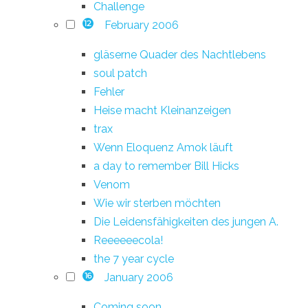
Challenge
February 2006
12
gläserne Quader des Nachtlebens
soul patch
Fehler
Heise macht Kleinanzeigen
trax
Wenn Eloquenz Amok läuft
a day to remember Bill Hicks
Venom
Wie wir sterben möchten
Die Leidensfähigkeiten des jungen A.
Reeeeeecola!
the 7 year cycle
January 2006
16
Coming soon