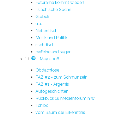
Futurama kommt wieder!
I siach scho Sochn
Globuli
u.a.
Nebentisch
Musik und Politik
rischdisch
caffeine and sugar
May 2006
10
Obdachlose
FAZ #2 - zum Schmunzeln
FAZ #1 - Ärgernis
Autogeschichten
Rückblick 18.medienforum nrw
Tchibo
vom Baum der Erkenntnis