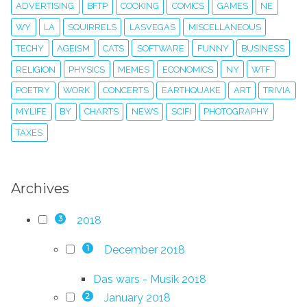
ADVERTISING
BFTP
COOKING
COMICS
GAMES
NE
WY
LA
SQUIRRELS
LASVEGAS
MISCELLANEOUS
TECHY
AGEISM
CATS
SOFTWARE
FUNNY
BUSINESS
RELIGION
PHYSICS
MEMES
ECONOMICS
NY
WTF
POETRY
WORK
CONCERTS
EARTHQUAKE
ART
TRIVIA
MYLIFE
BY
CHARTS
NEWS
SCIFI
PHOTOGRAPHY
TAXES
Archives
2018
3
December 2018
1
Das wars - Musik 2018
January 2018
2