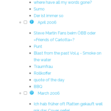
where have all my words gone?
Sumo
Der ist immer so
April 2006
7
Steve Martin Fans beim ÖBB oder
»Friends of Carlotta«?
Punt
Blast from the past Vol.4 - Smoke on
the water
Traumfrau
Rollkoffer
quote of the day
BBQ
March 2006
17
Ich hab früher oft Platten gekauft weil
mir das Cover gefiel