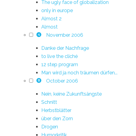
The ugly face of globalization
only in europe
Almost 2
Almost
November 2006
4
Danke der Nachfrage
to live the cliché
12 step program
Man wird ja noch träumen dürfen...
October 2006
8
Nein, keine Zukunftsängste
Schnitt
Herbstblätter
über den Zorn
Drogen
Humorkritik