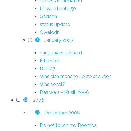
useless information
Er wäre heute 50
Gedeon
status update
Owelodn
January 2007
6
hard drives die hard
Elternzeit
DLD07
Was sich manche Leute erlauben
Was sonst?
Das wars - Musik 2006
2006
108
December 2006
5
Do not touch my Roomba