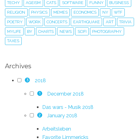
TECHY
AGEISM
CATS
SOFTWARE
FUNNY
BUSINESS
RELIGION
PHYSICS
MEMES
ECONOMICS
NY
WTF
POETRY
WORK
CONCERTS
EARTHQUAKE
ART
TRIVIA
MYLIFE
BY
CHARTS
NEWS
SCIFI
PHOTOGRAPHY
TAXES
Archives
2018
3
December 2018
1
Das wars - Musik 2018
January 2018
2
Arbeitsleben
Favorite Limmericks