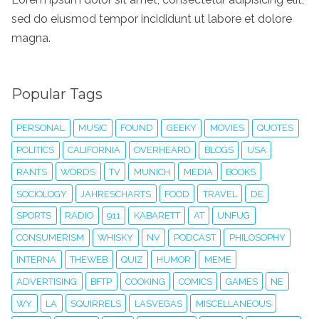
sed do eiusmod tempor incididunt ut labore et dolore
magna.
Popular Tags
PERSONAL
MUSIC
FOUND
GEEKY
MOVIES
QUOTES
POLITICS
CALIFORNIA
OVERHEARD
BLOGS
USA
RANTS
WORDS
TV
MUNICH
MEDIA
BOOKS
SOCIOLOGY
JAHRESCHARTS
FOOD
TRAVEL
DE
SPORTS
RADIO
911
KABARETT
AT
UNFUG
CONSUMERISM
WHISKY
NV
PODCAST
PHILOSOPHY
INTERNA
THEWEB
QUIZ
HUMOR
MEME
ADVERTISING
BFTP
COOKING
COMICS
GAMES
NE
WY
LA
SQUIRRELS
LASVEGAS
MISCELLANEOUS