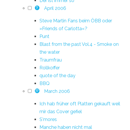
Der ist immer so
April 2006
7
Steve Martin Fans beim ÖBB oder
»Friends of Carlotta«?
Punt
Blast from the past Vol.4 - Smoke on
the water
Traumfrau
Rollkoffer
quote of the day
BBQ
March 2006
17
Ich hab früher oft Platten gekauft weil
mir das Cover gefiel
S'mores
Manche haben nicht mal