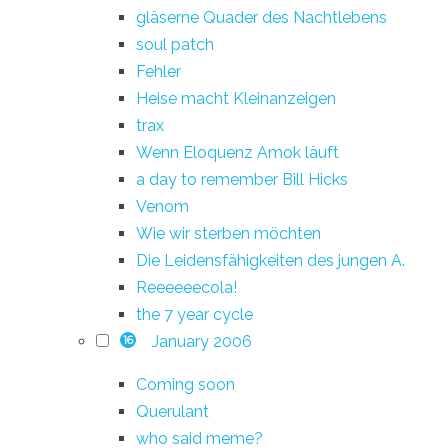
gläserne Quader des Nachtlebens
soul patch
Fehler
Heise macht Kleinanzeigen
trax
Wenn Eloquenz Amok läuft
a day to remember Bill Hicks
Venom
Wie wir sterben möchten
Die Leidensfähigkeiten des jungen A.
Reeeeeecola!
the 7 year cycle
January 2006
16
Coming soon
Querulant
who said meme?