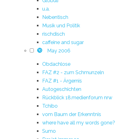
Globuli
u.a.
Nebentisch
Musik und Politik
rischdisch
caffeine and sugar
May 2006
10
Obdachlose
FAZ #2 - zum Schmunzeln
FAZ #1 - Ärgernis
Autogeschichten
Rückblick 18.medienforum nrw
Tchibo
vom Baum der Erkenntnis
where have all my words gone?
Sumo