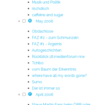
Musik und Politik
rischdisch
caffeine and sugar
May 2006
10
Obdachlose
FAZ #2 - zum Schmunzeln
FAZ #1 - Ärgernis
Autogeschichten
Rückblick 18.medienforum nrw
Tchibo
vom Baum der Erkenntnis
where have all my words gone?
Sumo
Der ist immer so
April 2006
7
Steve Martin Fans beim ÖBB oder