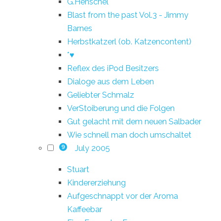
G.Henschel
Blast from the past Vol.3 - Jimmy
Barnes
Herbstkatzerl (ob. Katzencontent)
*♥
Reflex des iPod Besitzers
Dialoge aus dem Leben
Geliebter Schmalz
VerStoiberung und die Folgen
Gut gelacht mit dem neuen Salbader
Wie schnell man doch umschaltet
July 2005
9
Stuart
Kindererziehung
Aufgeschnappt vor der Aroma
Kaffeebar