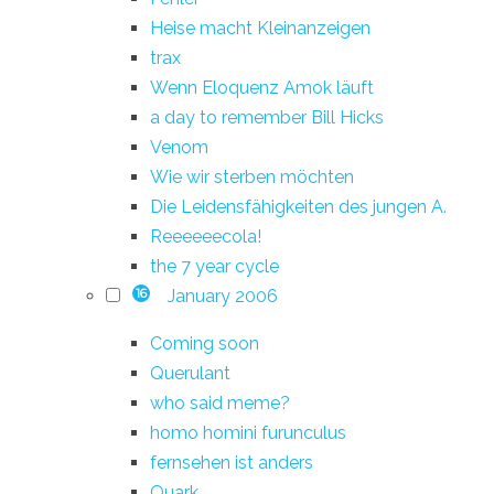
Heise macht Kleinanzeigen
trax
Wenn Eloquenz Amok läuft
a day to remember Bill Hicks
Venom
Wie wir sterben möchten
Die Leidensfähigkeiten des jungen A.
Reeeeeecola!
the 7 year cycle
January 2006
16
Coming soon
Querulant
who said meme?
homo homini furunculus
fernsehen ist anders
Quark