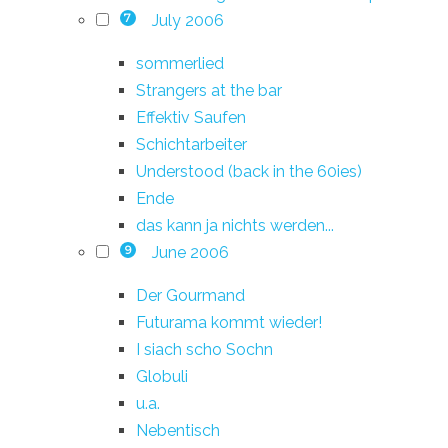
July 2006
7
sommerlied
Strangers at the bar
Effektiv Saufen
Schichtarbeiter
Understood (back in the 60ies)
Ende
das kann ja nichts werden...
June 2006
9
Der Gourmand
Futurama kommt wieder!
I siach scho Sochn
Globuli
u.a.
Nebentisch