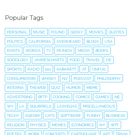
Popular Tags
PERSONAL
MUSIC
FOUND
GEEKY
MOVIES
QUOTES
POLITICS
CALIFORNIA
OVERHEARD
BLOGS
USA
RANTS
WORDS
TV
MUNICH
MEDIA
BOOKS
SOCIOLOGY
JAHRESCHARTS
FOOD
TRAVEL
DE
SPORTS
RADIO
911
KABARETT
AT
UNFUG
CONSUMERISM
WHISKY
NV
PODCAST
PHILOSOPHY
INTERNA
THEWEB
QUIZ
HUMOR
MEME
ADVERTISING
BFTP
COOKING
COMICS
GAMES
NE
WY
LA
SQUIRRELS
LASVEGAS
MISCELLANEOUS
TECHY
AGEISM
CATS
SOFTWARE
FUNNY
BUSINESS
RELIGION
PHYSICS
MEMES
ECONOMICS
NY
WTF
POETRY
WORK
CONCERTS
EARTHQUAKE
ART
TRIVIA