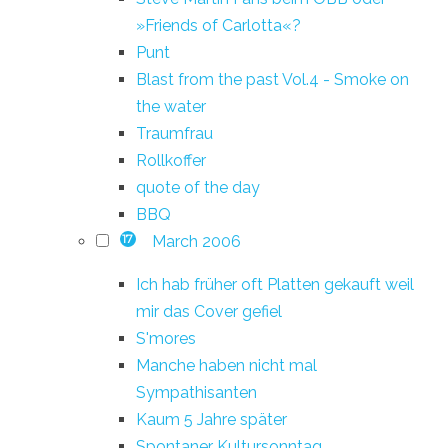
»Friends of Carlotta«?
Punt
Blast from the past Vol.4 - Smoke on
the water
Traumfrau
Rollkoffer
quote of the day
BBQ
March 2006
17
Ich hab früher oft Platten gekauft weil
mir das Cover gefiel
S'mores
Manche haben nicht mal
Sympathisanten
Kaum 5 Jahre später
Spontaner Kultursonntag