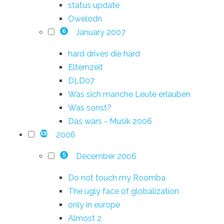
status update
Owelodn
January 2007
6
hard drives die hard
Elternzeit
DLD07
Was sich manche Leute erlauben
Was sonst?
Das wars - Musik 2006
2006
108
December 2006
5
Do not touch my Roomba
The ugly face of globalization
only in europe
Almost 2