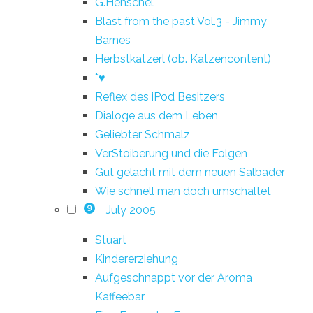
G.Henschel
Blast from the past Vol.3 - Jimmy
Barnes
Herbstkatzerl (ob. Katzencontent)
*♥
Reflex des iPod Besitzers
Dialoge aus dem Leben
Geliebter Schmalz
VerStoiberung und die Folgen
Gut gelacht mit dem neuen Salbader
Wie schnell man doch umschaltet
July 2005
9
Stuart
Kindererziehung
Aufgeschnappt vor der Aroma
Kaffeebar