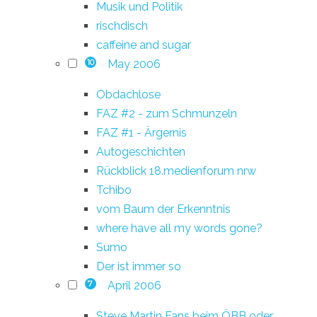
Musik und Politik
rischdisch
caffeine and sugar
May 2006
10
Obdachlose
FAZ #2 - zum Schmunzeln
FAZ #1 - Ärgernis
Autogeschichten
Rückblick 18.medienforum nrw
Tchibo
vom Baum der Erkenntnis
where have all my words gone?
Sumo
Der ist immer so
April 2006
7
Steve Martin Fans beim ÖBB oder