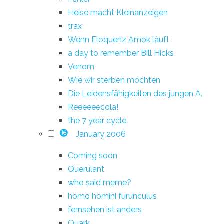
Heise macht Kleinanzeigen
trax
Wenn Eloquenz Amok läuft
a day to remember Bill Hicks
Venom
Wie wir sterben möchten
Die Leidensfähigkeiten des jungen A.
Reeeeeecola!
the 7 year cycle
January 2006
16
Coming soon
Querulant
who said meme?
homo homini furunculus
fernsehen ist anders
Quark