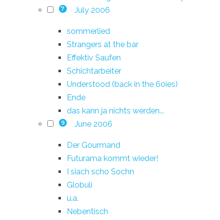
July 2006
7
sommerlied
Strangers at the bar
Effektiv Saufen
Schichtarbeiter
Understood (back in the 60ies)
Ende
das kann ja nichts werden...
June 2006
9
Der Gourmand
Futurama kommt wieder!
I siach scho Sochn
Globuli
u.a.
Nebentisch