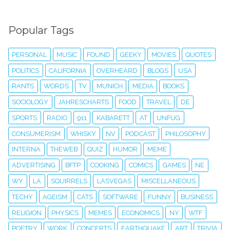
Popular Tags
PERSONAL
MUSIC
FOUND
GEEKY
MOVIES
QUOTES
POLITICS
CALIFORNIA
OVERHEARD
BLOGS
USA
RANTS
WORDS
TV
MUNICH
MEDIA
BOOKS
SOCIOLOGY
JAHRESCHARTS
FOOD
TRAVEL
DE
SPORTS
RADIO
911
KABARETT
AT
UNFUG
CONSUMERISM
WHISKY
NV
PODCAST
PHILOSOPHY
INTERNA
THEWEB
QUIZ
HUMOR
MEME
ADVERTISING
BFTP
COOKING
COMICS
GAMES
NE
WY
LA
SQUIRRELS
LASVEGAS
MISCELLANEOUS
TECHY
AGEISM
CATS
SOFTWARE
FUNNY
BUSINESS
RELIGION
PHYSICS
MEMES
ECONOMICS
NY
WTF
POETRY
WORK
CONCERTS
EARTHQUAKE
ART
TRIVIA