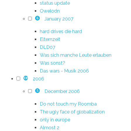
status update
Owelodn
January 2007
6
hard drives die hard
Elternzeit
DLD07
Was sich manche Leute erlauben
Was sonst?
Das wars - Musik 2006
2006
108
December 2006
5
Do not touch my Roomba
The ugly face of globalization
only in europe
Almost 2