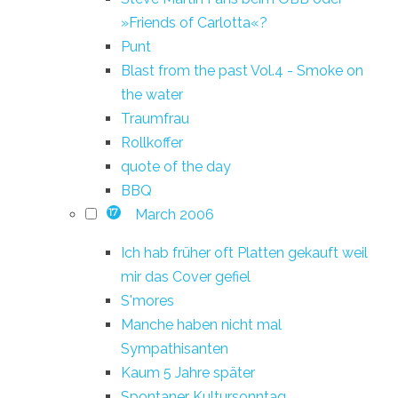
»Friends of Carlotta«?
Punt
Blast from the past Vol.4 - Smoke on
the water
Traumfrau
Rollkoffer
quote of the day
BBQ
March 2006
17
Ich hab früher oft Platten gekauft weil
mir das Cover gefiel
S'mores
Manche haben nicht mal
Sympathisanten
Kaum 5 Jahre später
Spontaner Kultursonntag