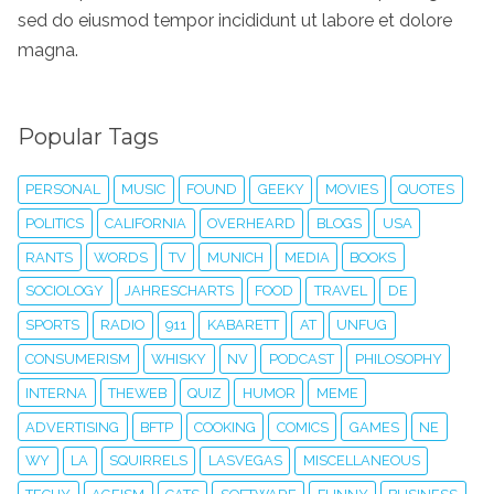
sed do eiusmod tempor incididunt ut labore et dolore
magna.
Popular Tags
PERSONAL
MUSIC
FOUND
GEEKY
MOVIES
QUOTES
POLITICS
CALIFORNIA
OVERHEARD
BLOGS
USA
RANTS
WORDS
TV
MUNICH
MEDIA
BOOKS
SOCIOLOGY
JAHRESCHARTS
FOOD
TRAVEL
DE
SPORTS
RADIO
911
KABARETT
AT
UNFUG
CONSUMERISM
WHISKY
NV
PODCAST
PHILOSOPHY
INTERNA
THEWEB
QUIZ
HUMOR
MEME
ADVERTISING
BFTP
COOKING
COMICS
GAMES
NE
WY
LA
SQUIRRELS
LASVEGAS
MISCELLANEOUS