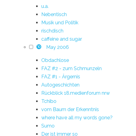
u.a.
Nebentisch
Musik und Politik
rischdisch
caffeine and sugar
May 2006
10
Obdachlose
FAZ #2 - zum Schmunzeln
FAZ #1 - Ärgernis
Autogeschichten
Rückblick 18.medienforum nrw
Tchibo
vom Baum der Erkenntnis
where have all my words gone?
Sumo
Der ist immer so