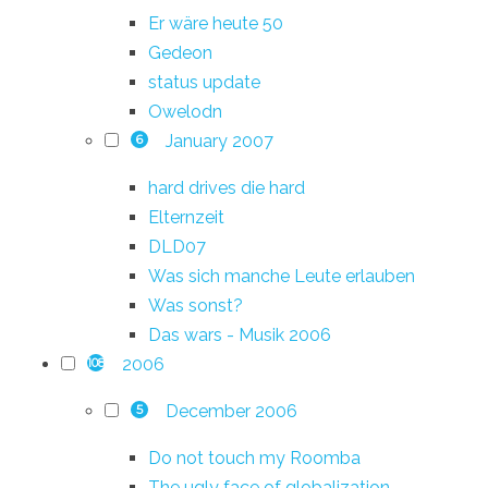
Er wäre heute 50
Gedeon
status update
Owelodn
January 2007
6
hard drives die hard
Elternzeit
DLD07
Was sich manche Leute erlauben
Was sonst?
Das wars - Musik 2006
2006
108
December 2006
5
Do not touch my Roomba
The ugly face of globalization