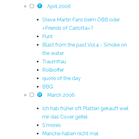
April 2006
7
Steve Martin Fans beim ÖBB oder
»Friends of Carlotta«?
Punt
Blast from the past Vol.4 - Smoke on
the water
Traumfrau
Rollkoffer
quote of the day
BBQ
March 2006
17
Ich hab früher oft Platten gekauft weil
mir das Cover gefiel
S'mores
Manche haben nicht mal