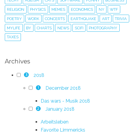
TECHY
AGEISM
CATS
SOFTWARE
FUNNY
BUSINESS
RELIGION
PHYSICS
MEMES
ECONOMICS
NY
WTF
POETRY
WORK
CONCERTS
EARTHQUAKE
ART
TRIVIA
MYLIFE
BY
CHARTS
NEWS
SCIFI
PHOTOGRAPHY
TAXES
Archives
2018
3
December 2018
1
Das wars - Musik 2018
January 2018
2
Arbeitsleben
Favorite Limmericks