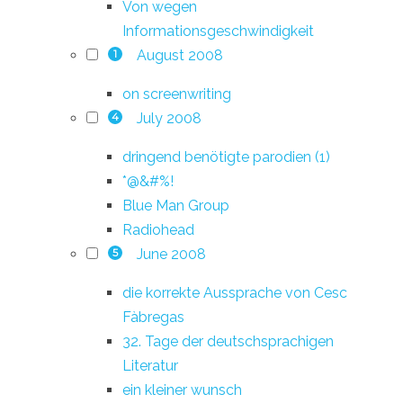
Von wegen
Informationsgeschwindigkeit
August 2008
1
on screenwriting
July 2008
4
dringend benötigte parodien (1)
*@&#%!
Blue Man Group
Radiohead
June 2008
5
die korrekte Aussprache von Cesc
Fàbregas
32. Tage der deutschsprachigen
Literatur
ein kleiner wunsch