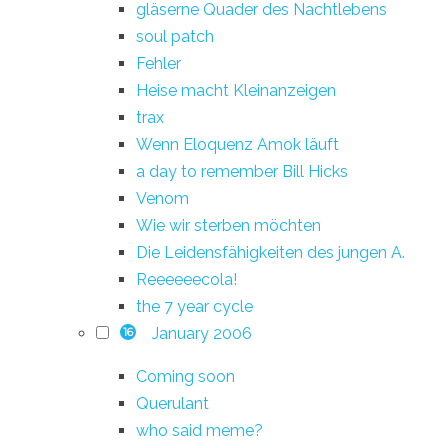
gläserne Quader des Nachtlebens
soul patch
Fehler
Heise macht Kleinanzeigen
trax
Wenn Eloquenz Amok läuft
a day to remember Bill Hicks
Venom
Wie wir sterben möchten
Die Leidensfähigkeiten des jungen A.
Reeeeeecola!
the 7 year cycle
January 2006
16
Coming soon
Querulant
who said meme?