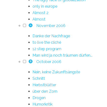
only in europe
Almost 2
Almost
November 2006
4
Danke der Nachfrage
to live the cliché
12 step program
Man wird ja noch träumen dürfen...
October 2006
8
Nein, keine Zukunftsängste
Schnitt
Herbstblätter
über den Zorn
Drogen
Humorkritik