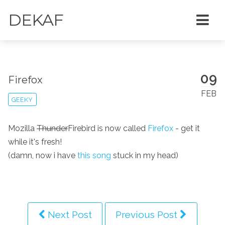
DEKAF
09
Firefox
FEB
GEEKY
Mozilla
Thunder
Firebird is now called
Firefox
- get it
while it's fresh!
(damn, now i have
this song
stuck in my head)
Next Post
Previous Post