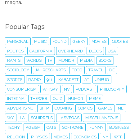
magna.
Popular Tags
PERSONAL
MUSIC
FOUND
GEEKY
MOVIES
QUOTES
POLITICS
CALIFORNIA
OVERHEARD
BLOGS
USA
RANTS
WORDS
TV
MUNICH
MEDIA
BOOKS
SOCIOLOGY
JAHRESCHARTS
FOOD
TRAVEL
DE
SPORTS
RADIO
911
KABARETT
AT
UNFUG
CONSUMERISM
WHISKY
NV
PODCAST
PHILOSOPHY
INTERNA
THEWEB
QUIZ
HUMOR
MEME
ADVERTISING
BFTP
COOKING
COMICS
GAMES
NE
WY
LA
SQUIRRELS
LASVEGAS
MISCELLANEOUS
TECHY
AGEISM
CATS
SOFTWARE
FUNNY
BUSINESS
RELIGION
PHYSICS
MEMES
ECONOMICS
NY
WTF