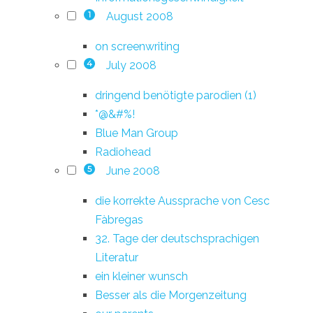
August 2008
1
on screenwriting
July 2008
4
dringend benötigte parodien (1)
*@&#%!
Blue Man Group
Radiohead
June 2008
5
die korrekte Aussprache von Cesc
Fàbregas
32. Tage der deutschsprachigen
Literatur
ein kleiner wunsch
Besser als die Morgenzeitung