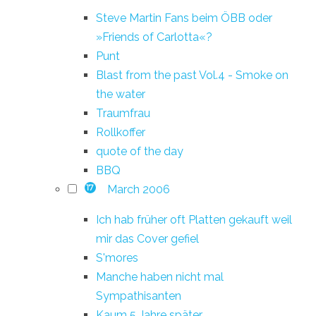
Steve Martin Fans beim ÖBB oder
»Friends of Carlotta«?
Punt
Blast from the past Vol.4 - Smoke on
the water
Traumfrau
Rollkoffer
quote of the day
BBQ
March 2006
17
Ich hab früher oft Platten gekauft weil
mir das Cover gefiel
S'mores
Manche haben nicht mal
Sympathisanten
Kaum 5 Jahre später