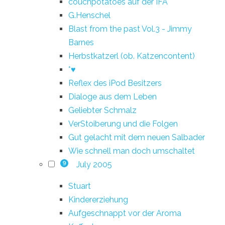
couchpotatoes auf der IFA
G.Henschel
Blast from the past Vol.3 - Jimmy
Barnes
Herbstkatzerl (ob. Katzencontent)
*♥
Reflex des iPod Besitzers
Dialoge aus dem Leben
Geliebter Schmalz
VerStoiberung und die Folgen
Gut gelacht mit dem neuen Salbader
Wie schnell man doch umschaltet
July 2005
9
Stuart
Kindererziehung
Aufgeschnappt vor der Aroma