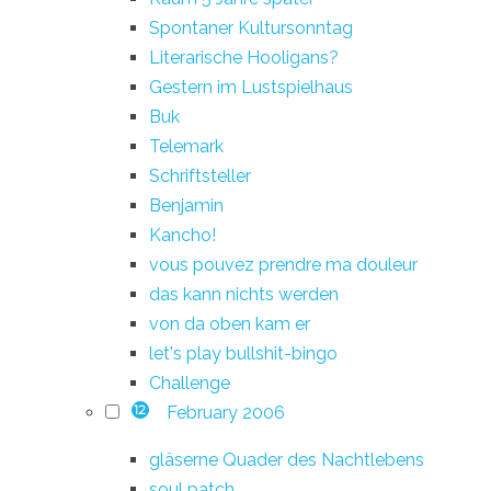
Spontaner Kultursonntag
Literarische Hooligans?
Gestern im Lustspielhaus
Buk
Telemark
Schriftsteller
Benjamin
Kancho!
vous pouvez prendre ma douleur
das kann nichts werden
von da oben kam er
let's play bullshit-bingo
Challenge
February 2006
12
gläserne Quader des Nachtlebens
soul patch