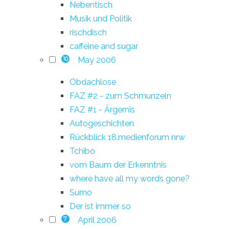
Nebentisch
Musik und Politik
rischdisch
caffeine and sugar
May 2006
10
Obdachlose
FAZ #2 - zum Schmunzeln
FAZ #1 - Ärgernis
Autogeschichten
Rückblick 18.medienforum nrw
Tchibo
vom Baum der Erkenntnis
where have all my words gone?
Sumo
Der ist immer so
April 2006
7