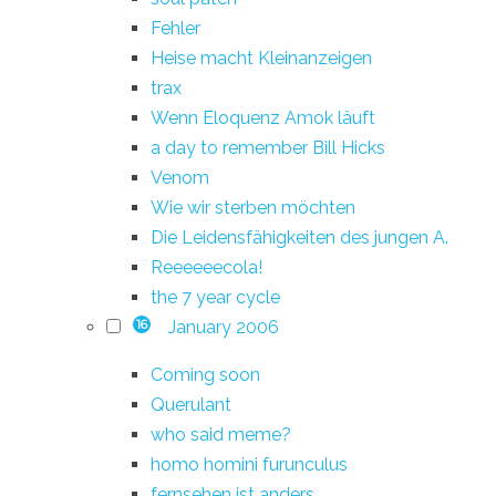
Fehler
Heise macht Kleinanzeigen
trax
Wenn Eloquenz Amok läuft
a day to remember Bill Hicks
Venom
Wie wir sterben möchten
Die Leidensfähigkeiten des jungen A.
Reeeeeecola!
the 7 year cycle
January 2006
16
Coming soon
Querulant
who said meme?
homo homini furunculus
fernsehen ist anders