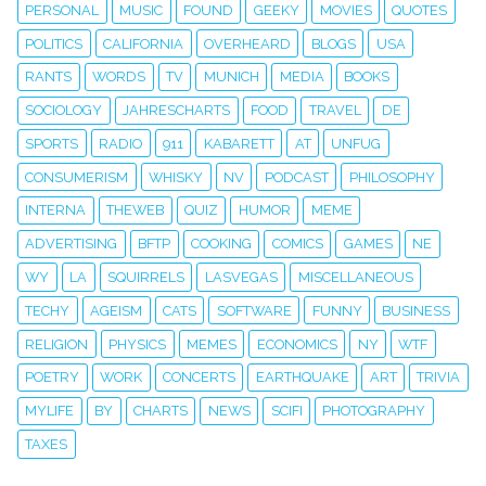
PERSONAL
MUSIC
FOUND
GEEKY
MOVIES
QUOTES
POLITICS
CALIFORNIA
OVERHEARD
BLOGS
USA
RANTS
WORDS
TV
MUNICH
MEDIA
BOOKS
SOCIOLOGY
JAHRESCHARTS
FOOD
TRAVEL
DE
SPORTS
RADIO
911
KABARETT
AT
UNFUG
CONSUMERISM
WHISKY
NV
PODCAST
PHILOSOPHY
INTERNA
THEWEB
QUIZ
HUMOR
MEME
ADVERTISING
BFTP
COOKING
COMICS
GAMES
NE
WY
LA
SQUIRRELS
LASVEGAS
MISCELLANEOUS
TECHY
AGEISM
CATS
SOFTWARE
FUNNY
BUSINESS
RELIGION
PHYSICS
MEMES
ECONOMICS
NY
WTF
POETRY
WORK
CONCERTS
EARTHQUAKE
ART
TRIVIA
MYLIFE
BY
CHARTS
NEWS
SCIFI
PHOTOGRAPHY
TAXES