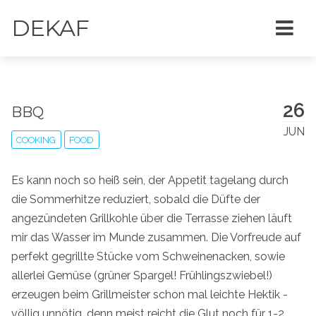
DEKAF
26
BBQ
JUN
COOKING
FOOD
Es kann noch so heiß sein, der Appetit tagelang durch
die Sommerhitze reduziert, sobald die Düfte der
angezündeten Grillkohle über die Terrasse ziehen läuft
mir das Wasser im Munde zusammen. Die Vorfreude auf
perfekt gegrillte Stücke vom Schweinenacken, sowie
allerlei Gemüse (grüner Spargel! Frühlingszwiebel!)
erzeugen beim Grillmeister schon mal leichte Hektik -
völlig unnötig, denn meist reicht die Glut noch für 1-2