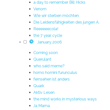
a day to remember Bill Hicks
Venom
Wie wir sterben möchten
Die Leidensfähigkeiten des jungen A.
Reeeeeecola!
the 7 year cycle
January 2006
16
Coming soon
Querulant
who said meme?
homo homini furunculus
fernsehen ist anders
Quark
Aktiv Lesen
the mind works in mysterious ways
Ja Mama