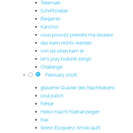
Telemark
Schriftsteller
Benjamin
Kancho!
vous pouvez prendre ma douleur
das kann nichts werden
von da oben kam er
let's play bullshit-bingo
Challenge
February 2006
12
gläserne Quader des Nachtlebens
soul patch
Fehler
Heise macht Kleinanzeigen
trax
Wenn Eloquenz Amok läuft