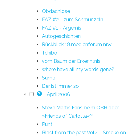
Obdachlose
FAZ #2 - zum Schmunzeln
FAZ #1 - Ärgernis
Autogeschichten
Rückblick 18.medienforum nrw
Tchibo
vom Baum der Erkenntnis
where have all my words gone?
Sumo
Der ist immer so
April 2006
7
Steve Martin Fans beim ÖBB oder
»Friends of Carlotta«?
Punt
Blast from the past Vol.4 - Smoke on