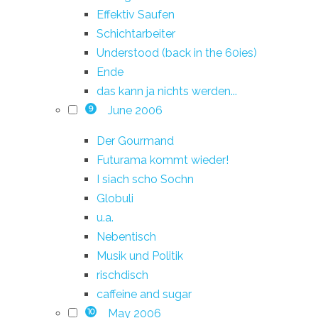
Effektiv Saufen
Schichtarbeiter
Understood (back in the 60ies)
Ende
das kann ja nichts werden...
June 2006
9
Der Gourmand
Futurama kommt wieder!
I siach scho Sochn
Globuli
u.a.
Nebentisch
Musik und Politik
rischdisch
caffeine and sugar
May 2006
10