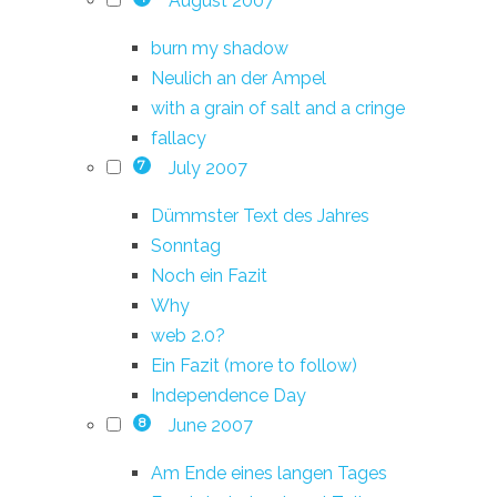
August 2007
burn my shadow
Neulich an der Ampel
with a grain of salt and a cringe
fallacy
July 2007
7
Dümmster Text des Jahres
Sonntag
Noch ein Fazit
Why
web 2.0?
Ein Fazit (more to follow)
Independence Day
June 2007
8
Am Ende eines langen Tages