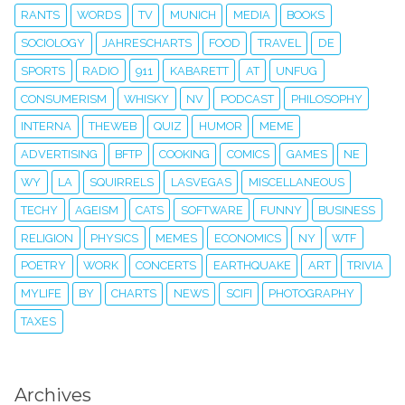
RANTS
WORDS
TV
MUNICH
MEDIA
BOOKS
SOCIOLOGY
JAHRESCHARTS
FOOD
TRAVEL
DE
SPORTS
RADIO
911
KABARETT
AT
UNFUG
CONSUMERISM
WHISKY
NV
PODCAST
PHILOSOPHY
INTERNA
THEWEB
QUIZ
HUMOR
MEME
ADVERTISING
BFTP
COOKING
COMICS
GAMES
NE
WY
LA
SQUIRRELS
LASVEGAS
MISCELLANEOUS
TECHY
AGEISM
CATS
SOFTWARE
FUNNY
BUSINESS
RELIGION
PHYSICS
MEMES
ECONOMICS
NY
WTF
POETRY
WORK
CONCERTS
EARTHQUAKE
ART
TRIVIA
MYLIFE
BY
CHARTS
NEWS
SCIFI
PHOTOGRAPHY
TAXES
Archives