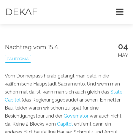
DEKAF
04
Nachtrag vom 15.4.
MAY
CALIFORNIA
Vom Donnerpass herab gelangt man bald in die
kalifornische Haupstadt Sacramento. Und wenn man
schon mal da ist, kann man sich auch gleich das
State
Capitol
(das Regierungsgebäude) ansehen. Ein netter
Bau, leider waren wir schon zu spät für eine
Besichtigungstour und der
Governator
war auch nicht
da. Keine 2 Blocks vom
Capitol
entfernt dann ein
anderes Bild: baufällige Häuser, Schmutz und Armut.