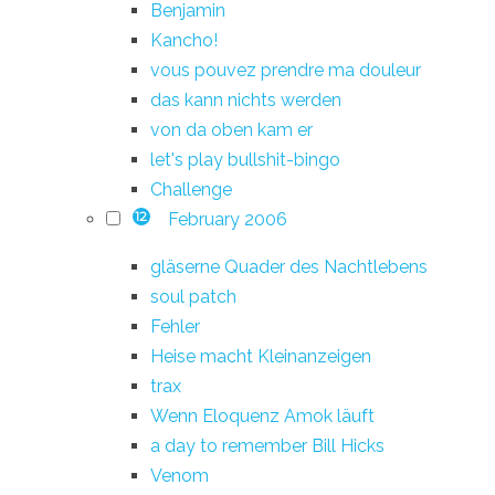
Benjamin
Kancho!
vous pouvez prendre ma douleur
das kann nichts werden
von da oben kam er
let's play bullshit-bingo
Challenge
February 2006
12
gläserne Quader des Nachtlebens
soul patch
Fehler
Heise macht Kleinanzeigen
trax
Wenn Eloquenz Amok läuft
a day to remember Bill Hicks
Venom