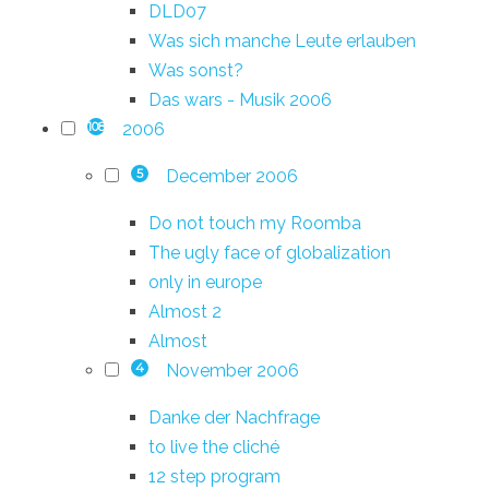
DLD07
Was sich manche Leute erlauben
Was sonst?
Das wars - Musik 2006
2006
108
December 2006
5
Do not touch my Roomba
The ugly face of globalization
only in europe
Almost 2
Almost
November 2006
4
Danke der Nachfrage
to live the cliché
12 step program