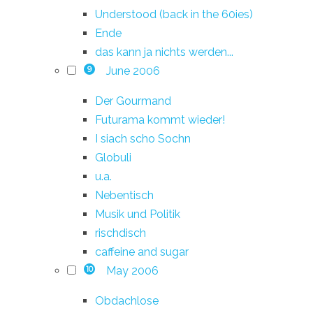
Understood (back in the 60ies)
Ende
das kann ja nichts werden...
June 2006
9
Der Gourmand
Futurama kommt wieder!
I siach scho Sochn
Globuli
u.a.
Nebentisch
Musik und Politik
rischdisch
caffeine and sugar
May 2006
10
Obdachlose