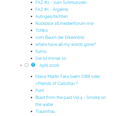
FAZ #2 - zum Schmunzeln
FAZ #1 - Ärgernis
Autogeschichten
Rückblick 18.medienforum nrw
Tchibo
vom Baum der Erkenntnis
where have all my words gone?
Sumo
Der ist immer so
April 2006
7
Steve Martin Fans beim ÖBB oder
»Friends of Carlotta«?
Punt
Blast from the past Vol.4 - Smoke on
the water
Traumfrau