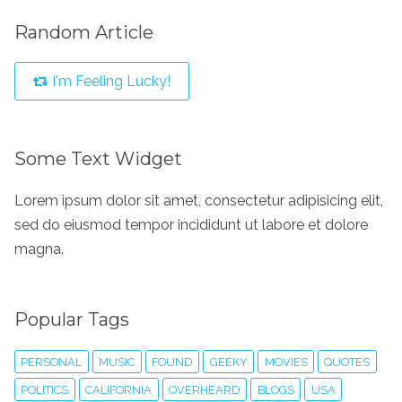
Random Article
I'm Feeling Lucky!
Some Text Widget
Lorem ipsum dolor sit amet, consectetur adipisicing elit,
sed do eiusmod tempor incididunt ut labore et dolore
magna.
Popular Tags
PERSONAL
MUSIC
FOUND
GEEKY
MOVIES
QUOTES
POLITICS
CALIFORNIA
OVERHEARD
BLOGS
USA