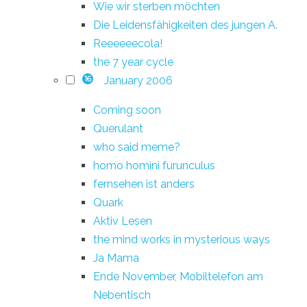
Wie wir sterben möchten
Die Leidensfähigkeiten des jungen A.
Reeeeeecola!
the 7 year cycle
January 2006
16
Coming soon
Querulant
who said meme?
homo homini furunculus
fernsehen ist anders
Quark
Aktiv Lesen
the mind works in mysterious ways
Ja Mama
Ende November, Mobiltelefon am
Nebentisch