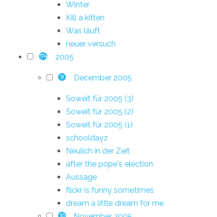
Winter
Kill a kitten
Was läuft
neuer versuch
2005
174
December 2005
9
Soweit für 2005 (3)
Soweit für 2005 (2)
Soweit für 2005 (1)
schooldayz
Neulich in der Zeit
after the pope's election
Aussage
flickr is funny sometimes
dream a little dream for me
November 2005
10