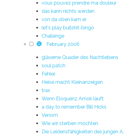
vous pouvez prendre ma douleur
das kann nichts werden
von da oben kam er
let's play bullshit-bingo
Challenge
February 2006
12
gläserne Quader des Nachtlebens
soul patch
Fehler
Heise macht Kleinanzeigen
trax
Wenn Eloquenz Amok läuft
a day to remember Bill Hicks
Venom
Wie wir sterben möchten
Die Leidensfähigkeiten des jungen A.