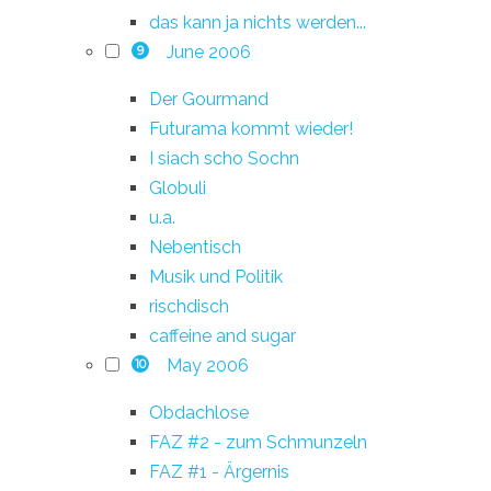
das kann ja nichts werden...
June 2006
9
Der Gourmand
Futurama kommt wieder!
I siach scho Sochn
Globuli
u.a.
Nebentisch
Musik und Politik
rischdisch
caffeine and sugar
May 2006
10
Obdachlose
FAZ #2 - zum Schmunzeln
FAZ #1 - Ärgernis