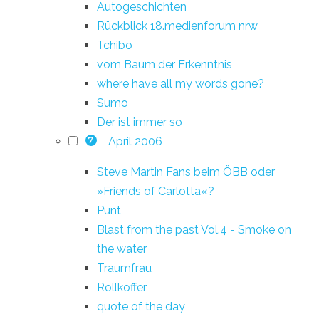
Autogeschichten
Rückblick 18.medienforum nrw
Tchibo
vom Baum der Erkenntnis
where have all my words gone?
Sumo
Der ist immer so
April 2006
7
Steve Martin Fans beim ÖBB oder
»Friends of Carlotta«?
Punt
Blast from the past Vol.4 - Smoke on
the water
Traumfrau
Rollkoffer
quote of the day