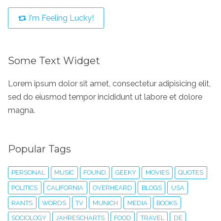
I'm Feeling Lucky!
Some Text Widget
Lorem ipsum dolor sit amet, consectetur adipisicing elit,
sed do eiusmod tempor incididunt ut labore et dolore
magna.
Popular Tags
PERSONAL
MUSIC
FOUND
GEEKY
MOVIES
QUOTES
POLITICS
CALIFORNIA
OVERHEARD
BLOGS
USA
RANTS
WORDS
TV
MUNICH
MEDIA
BOOKS
SOCIOLOGY
JAHRESCHARTS
FOOD
TRAVEL
DE