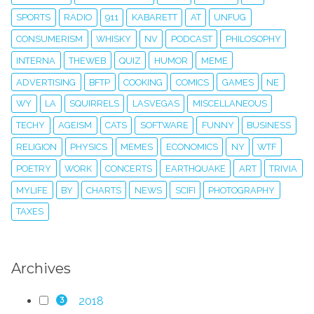
SPORTS
RADIO
911
KABARETT
AT
UNFUG
CONSUMERISM
WHISKY
NV
PODCAST
PHILOSOPHY
INTERNA
THEWEB
QUIZ
HUMOR
MEME
ADVERTISING
BFTP
COOKING
COMICS
GAMES
NE
WY
LA
SQUIRRELS
LASVEGAS
MISCELLANEOUS
TECHY
AGEISM
CATS
SOFTWARE
FUNNY
BUSINESS
RELIGION
PHYSICS
MEMES
ECONOMICS
NY
WTF
POETRY
WORK
CONCERTS
EARTHQUAKE
ART
TRIVIA
MYLIFE
BY
CHARTS
NEWS
SCIFI
PHOTOGRAPHY
TAXES
Archives
2018
3