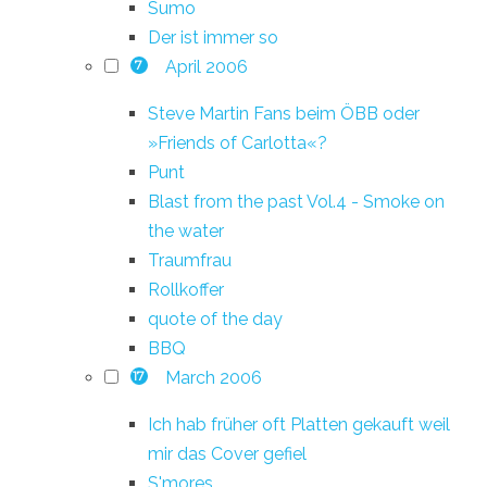
Sumo
Der ist immer so
April 2006
7
Steve Martin Fans beim ÖBB oder
»Friends of Carlotta«?
Punt
Blast from the past Vol.4 - Smoke on
the water
Traumfrau
Rollkoffer
quote of the day
BBQ
March 2006
17
Ich hab früher oft Platten gekauft weil
mir das Cover gefiel
S'mores