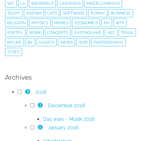
WY
LA
SQUIRRELS
LASVEGAS
MISCELLANEOUS
TECHY
AGEISM
CATS
SOFTWARE
FUNNY
BUSINESS
RELIGION
PHYSICS
MEMES
ECONOMICS
NY
WTF
POETRY
WORK
CONCERTS
EARTHQUAKE
ART
TRIVIA
MYLIFE
BY
CHARTS
NEWS
SCIFI
PHOTOGRAPHY
TAXES
Archives
2018
3
December 2018
1
Das wars - Musik 2018
January 2018
2