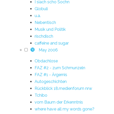
I siach scho Sochn
Globuli
u.a.
Nebentisch
Musik und Politik
rischdisch
caffeine and sugar
May 2006
10
Obdachlose
FAZ #2 - zum Schmunzeln
FAZ #1 - Ärgernis
Autogeschichten
Rückblick 18.medienforum nrw
Tchibo
vom Baum der Erkenntnis
where have all my words gone?