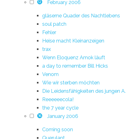
February 2006
12
gläserne Quader des Nachtlebens
soul patch
Fehler
Heise macht Kleinanzeigen
trax
Wenn Eloquenz Amok läuft
a day to remember Bill Hicks
Venom
Wie wir sterben möchten
Die Leidensfähigkeiten des jungen A.
Reeeeeecola!
the 7 year cycle
January 2006
16
Coming soon
Querulant