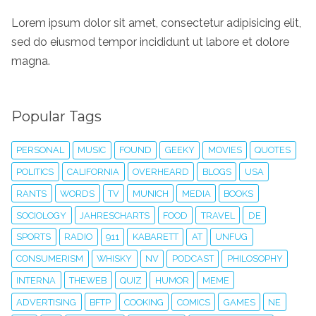
Lorem ipsum dolor sit amet, consectetur adipisicing elit,
sed do eiusmod tempor incididunt ut labore et dolore
magna.
Popular Tags
PERSONAL
MUSIC
FOUND
GEEKY
MOVIES
QUOTES
POLITICS
CALIFORNIA
OVERHEARD
BLOGS
USA
RANTS
WORDS
TV
MUNICH
MEDIA
BOOKS
SOCIOLOGY
JAHRESCHARTS
FOOD
TRAVEL
DE
SPORTS
RADIO
911
KABARETT
AT
UNFUG
CONSUMERISM
WHISKY
NV
PODCAST
PHILOSOPHY
INTERNA
THEWEB
QUIZ
HUMOR
MEME
ADVERTISING
BFTP
COOKING
COMICS
GAMES
NE