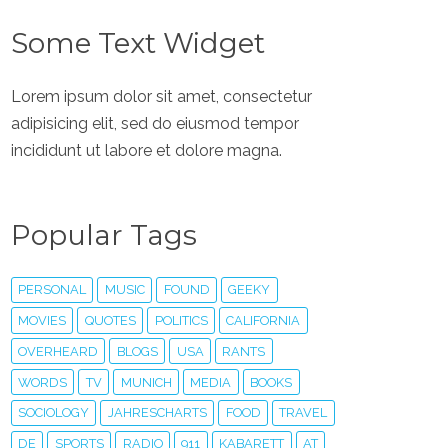
Some Text Widget
Lorem ipsum dolor sit amet, consectetur
adipisicing elit, sed do eiusmod tempor
incididunt ut labore et dolore magna.
Popular Tags
PERSONAL
MUSIC
FOUND
GEEKY
MOVIES
QUOTES
POLITICS
CALIFORNIA
OVERHEARD
BLOGS
USA
RANTS
WORDS
TV
MUNICH
MEDIA
BOOKS
SOCIOLOGY
JAHRESCHARTS
FOOD
TRAVEL
DE
SPORTS
RADIO
911
KABARETT
AT