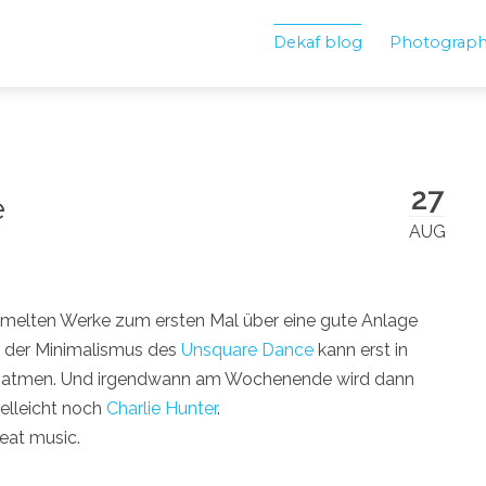
Dekaf blog
Photograp
27
e
AUG
melten Werke zum ersten Mal über eine gute Anlage
uf, der Minimalismus des
Unsquare Dance
kann erst in
tig atmen. Und irgendwann am Wochenende wird dann
ielleicht noch
Charlie Hunter
.
eat music.