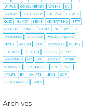
UNFUG
CONSUMERISM
WHISKY
NV
PODCAST
PHILOSOPHY
INTERNA
THEWEB
QUIZ
HUMOR
MEME
ADVERTISING
BFTP
COOKING
COMICS
GAMES
NE
WY
LA
SQUIRRELS
LASVEGAS
MISCELLANEOUS
TECHY
AGEISM
CATS
SOFTWARE
FUNNY
BUSINESS
RELIGION
PHYSICS
MEMES
ECONOMICS
NY
WTF
POETRY
WORK
CONCERTS
EARTHQUAKE
ART
TRIVIA
MYLIFE
BY
CHARTS
NEWS
SCIFI
PHOTOGRAPHY
TAXES
Archives