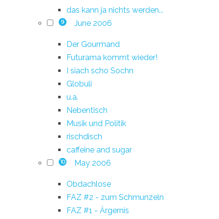
das kann ja nichts werden...
June 2006
9
Der Gourmand
Futurama kommt wieder!
I siach scho Sochn
Globuli
u.a.
Nebentisch
Musik und Politik
rischdisch
caffeine and sugar
May 2006
10
Obdachlose
FAZ #2 - zum Schmunzeln
FAZ #1 - Ärgernis