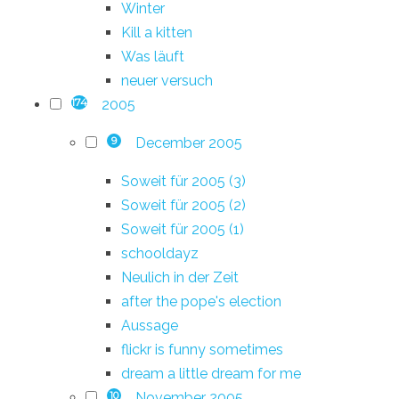
Winter
Kill a kitten
Was läuft
neuer versuch
2005
174
December 2005
9
Soweit für 2005 (3)
Soweit für 2005 (2)
Soweit für 2005 (1)
schooldayz
Neulich in der Zeit
after the pope's election
Aussage
flickr is funny sometimes
dream a little dream for me
November 2005
10