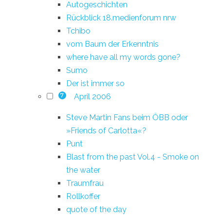
Autogeschichten
Rückblick 18.medienforum nrw
Tchibo
vom Baum der Erkenntnis
where have all my words gone?
Sumo
Der ist immer so
April 2006
7
Steve Martin Fans beim ÖBB oder
»Friends of Carlotta«?
Punt
Blast from the past Vol.4 - Smoke on
the water
Traumfrau
Rollkoffer
quote of the day