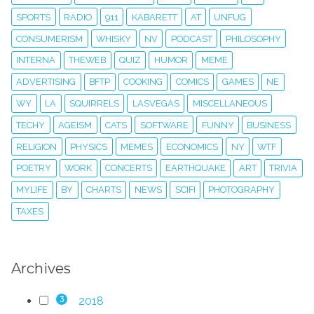
SPORTS
RADIO
911
KABARETT
AT
UNFUG
CONSUMERISM
WHISKY
NV
PODCAST
PHILOSOPHY
INTERNA
THEWEB
QUIZ
HUMOR
MEME
ADVERTISING
BFTP
COOKING
COMICS
GAMES
NE
WY
LA
SQUIRRELS
LASVEGAS
MISCELLANEOUS
TECHY
AGEISM
CATS
SOFTWARE
FUNNY
BUSINESS
RELIGION
PHYSICS
MEMES
ECONOMICS
NY
WTF
POETRY
WORK
CONCERTS
EARTHQUAKE
ART
TRIVIA
MYLIFE
BY
CHARTS
NEWS
SCIFI
PHOTOGRAPHY
TAXES
Archives
2018
3