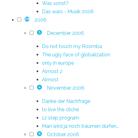
Was sonst?
Das wars - Musik 2006
2006
108
December 2006
5
Do not touch my Roomba
The ugly face of globalization
only in europe
Almost 2
Almost
November 2006
4
Danke der Nachfrage
to live the cliché
12 step program
Man wird ja noch träumen dürfen...
October 2006
8