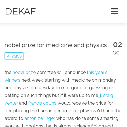
DEKAF
02
nobel prize for medicine and physics
OCT
PHYSICS
the
nobel prize
comittee will announce
this year's
winners
next week, starting with medicine on monday
and physics on tuesday. i'm not good at guessing or
betting on such things but if it were up to me,
j. craig
venter
and
francis collins
would receive the price for
deciphering the human genome. for physics i'd hand the
award to
anton zeilinger
, who has done some amazing
work with photons that is almost science fiction and