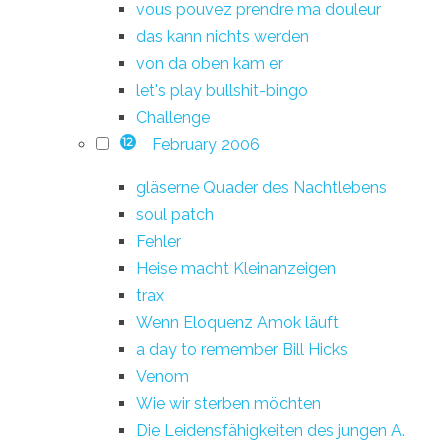
vous pouvez prendre ma douleur
das kann nichts werden
von da oben kam er
let's play bullshit-bingo
Challenge
February 2006
12
gläserne Quader des Nachtlebens
soul patch
Fehler
Heise macht Kleinanzeigen
trax
Wenn Eloquenz Amok läuft
a day to remember Bill Hicks
Venom
Wie wir sterben möchten
Die Leidensfähigkeiten des jungen A.