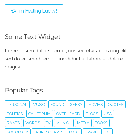
I'm Feeling Lucky!
Some Text Widget
Lorem ipsum dolor sit amet, consectetur adipisicing elit,
sed do eiusmod tempor incididunt ut labore et dolore
magna.
Popular Tags
PERSONAL
MUSIC
FOUND
GEEKY
MOVIES
QUOTES
POLITICS
CALIFORNIA
OVERHEARD
BLOGS
USA
RANTS
WORDS
TV
MUNICH
MEDIA
BOOKS
SOCIOLOGY
JAHRESCHARTS
FOOD
TRAVEL
DE