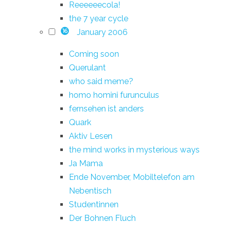
Reeeeeecola!
the 7 year cycle
January 2006
16
Coming soon
Querulant
who said meme?
homo homini furunculus
fernsehen ist anders
Quark
Aktiv Lesen
the mind works in mysterious ways
Ja Mama
Ende November, Mobiltelefon am
Nebentisch
Studentinnen
Der Bohnen Fluch