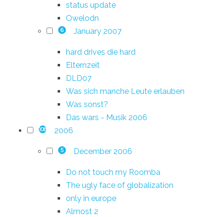
status update
Owelodn
January 2007
6
hard drives die hard
Elternzeit
DLD07
Was sich manche Leute erlauben
Was sonst?
Das wars - Musik 2006
2006
108
December 2006
5
Do not touch my Roomba
The ugly face of globalization
only in europe
Almost 2