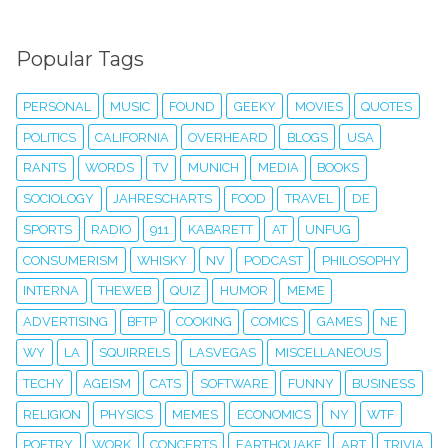
Popular Tags
PERSONAL
MUSIC
FOUND
GEEKY
MOVIES
QUOTES
POLITICS
CALIFORNIA
OVERHEARD
BLOGS
USA
RANTS
WORDS
TV
MUNICH
MEDIA
BOOKS
SOCIOLOGY
JAHRESCHARTS
FOOD
TRAVEL
DE
SPORTS
RADIO
911
KABARETT
AT
UNFUG
CONSUMERISM
WHISKY
NV
PODCAST
PHILOSOPHY
INTERNA
THEWEB
QUIZ
HUMOR
MEME
ADVERTISING
BFTP
COOKING
COMICS
GAMES
NE
WY
LA
SQUIRRELS
LASVEGAS
MISCELLANEOUS
TECHY
AGEISM
CATS
SOFTWARE
FUNNY
BUSINESS
RELIGION
PHYSICS
MEMES
ECONOMICS
NY
WTF
POETRY
WORK
CONCERTS
EARTHQUAKE
ART
TRIVIA