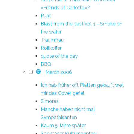
»Friends of Carlotta«?
Punt
Blast from the past Vol.4 - Smoke on
the water
Traumfrau
Rollkoffer
quote of the day
BBQ
March 2006
17
Ich hab früher oft Platten gekauft weil
mir das Cover gefiel
S'mores
Manche haben nicht mal
Sympathisanten
Kaum 5 Jahre später
Spontaner Kultursonntag