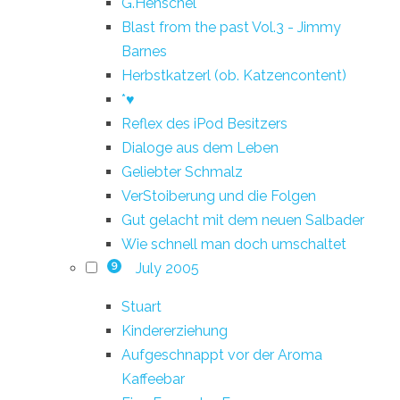
G.Henschel
Blast from the past Vol.3 - Jimmy
Barnes
Herbstkatzerl (ob. Katzencontent)
*♥
Reflex des iPod Besitzers
Dialoge aus dem Leben
Geliebter Schmalz
VerStoiberung und die Folgen
Gut gelacht mit dem neuen Salbader
Wie schnell man doch umschaltet
July 2005
9
Stuart
Kindererziehung
Aufgeschnappt vor der Aroma
Kaffeebar