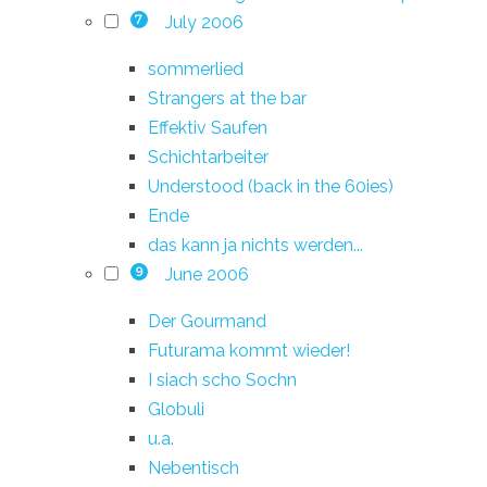
July 2006
7
sommerlied
Strangers at the bar
Effektiv Saufen
Schichtarbeiter
Understood (back in the 60ies)
Ende
das kann ja nichts werden...
June 2006
9
Der Gourmand
Futurama kommt wieder!
I siach scho Sochn
Globuli
u.a.
Nebentisch