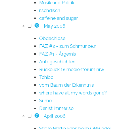
Musik und Politik
rischdisch
caffeine and sugar
May 2006
10
Obdachlose
FAZ #2 - zum Schmunzeln
FAZ #1 - Ärgernis
Autogeschichten
Rückblick 18.medienforum nrw
Tchibo
vom Baum der Erkenntnis
where have all my words gone?
Sumo
Der ist immer so
April 2006
7
Steve Martin Fans beim ÖBB oder