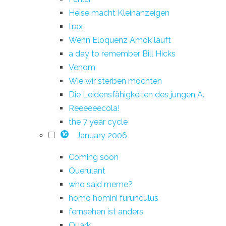
Heise macht Kleinanzeigen
trax
Wenn Eloquenz Amok läuft
a day to remember Bill Hicks
Venom
Wie wir sterben möchten
Die Leidensfähigkeiten des jungen A.
Reeeeeecola!
the 7 year cycle
January 2006
16
Coming soon
Querulant
who said meme?
homo homini furunculus
fernsehen ist anders
Quark