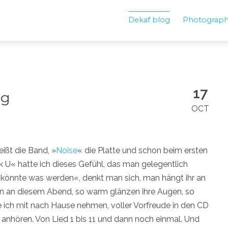
Dekaf blog
Photograp
17
ng
OCT
ißt die Band, »
Noise
« die Platte und schon beim ersten
 U« hatte ich dieses Gefühl, das man gelegentlich
as könnte was werden«, denkt man sich, man hängt ihr an
en an diesem Abend, so warm glänzen ihre Augen, so
 ich mit nach Hause nehmen, voller Vorfreude in den CD
anhören. Von Lied 1 bis 11 und dann noch einmal. Und