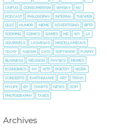
UNFUG
CONSUMERISM
WHISKY
NV
PODCAST
PHILOSOPHY
INTERNA
THEWEB
QUIZ
HUMOR
MEME
ADVERTISING
BFTP
COOKING
COMICS
GAMES
NE
WY
LA
SQUIRRELS
LASVEGAS
MISCELLANEOUS
TECHY
AGEISM
CATS
SOFTWARE
FUNNY
BUSINESS
RELIGION
PHYSICS
MEMES
ECONOMICS
NY
WTF
POETRY
WORK
CONCERTS
EARTHQUAKE
ART
TRIVIA
MYLIFE
BY
CHARTS
NEWS
SCIFI
PHOTOGRAPHY
TAXES
Archives