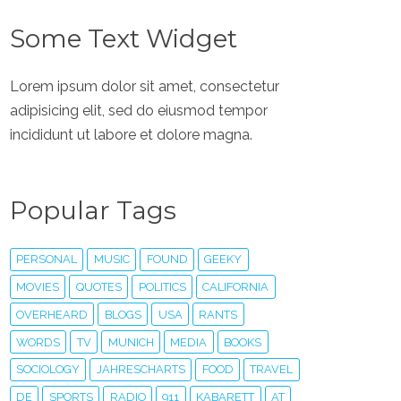
Some Text Widget
Lorem ipsum dolor sit amet, consectetur
adipisicing elit, sed do eiusmod tempor
incididunt ut labore et dolore magna.
Popular Tags
PERSONAL
MUSIC
FOUND
GEEKY
MOVIES
QUOTES
POLITICS
CALIFORNIA
OVERHEARD
BLOGS
USA
RANTS
WORDS
TV
MUNICH
MEDIA
BOOKS
SOCIOLOGY
JAHRESCHARTS
FOOD
TRAVEL
DE
SPORTS
RADIO
911
KABARETT
AT