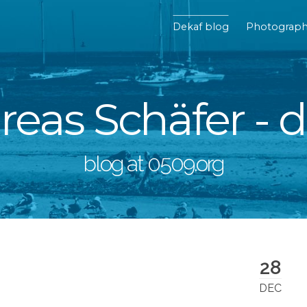
Dekaf blog
Photograp
eas Schäfer - 
blog at 0509.org
28
DEC