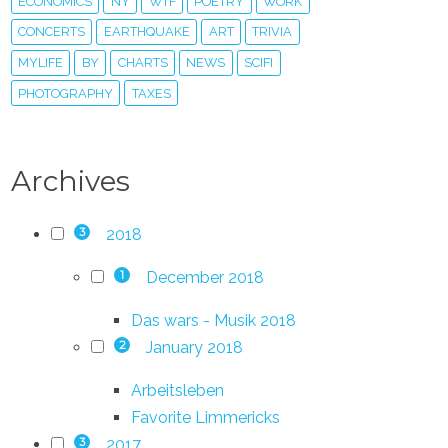
ECONOMICS
NY
WTF
POETRY
WORK
CONCERTS
EARTHQUAKE
ART
TRIVIA
MYLIFE
BY
CHARTS
NEWS
SCIFI
PHOTOGRAPHY
TAXES
Archives
2018
3
December 2018
1
Das wars - Musik 2018
January 2018
2
Arbeitsleben
Favorite Limmericks
2017
3