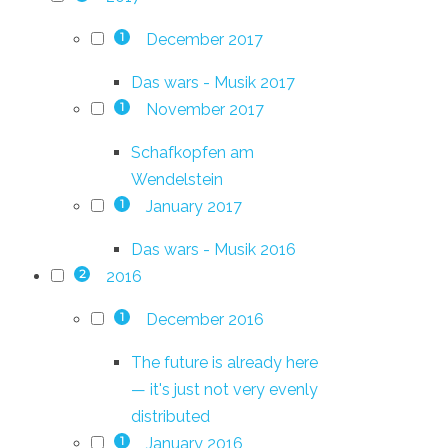
December 2017
1
Das wars - Musik 2017
November 2017
1
Schafkopfen am
Wendelstein
January 2017
1
Das wars - Musik 2016
2016
2
December 2016
1
The future is already here
— it's just not very evenly
distributed
January 2016
1