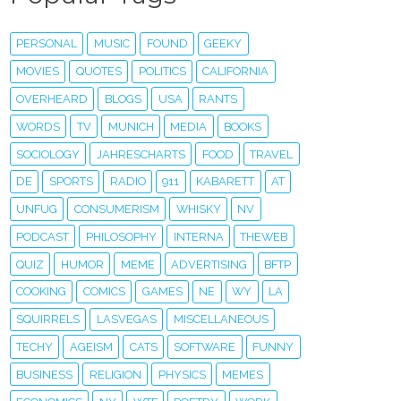
PERSONAL
MUSIC
FOUND
GEEKY
MOVIES
QUOTES
POLITICS
CALIFORNIA
OVERHEARD
BLOGS
USA
RANTS
WORDS
TV
MUNICH
MEDIA
BOOKS
SOCIOLOGY
JAHRESCHARTS
FOOD
TRAVEL
DE
SPORTS
RADIO
911
KABARETT
AT
UNFUG
CONSUMERISM
WHISKY
NV
PODCAST
PHILOSOPHY
INTERNA
THEWEB
QUIZ
HUMOR
MEME
ADVERTISING
BFTP
COOKING
COMICS
GAMES
NE
WY
LA
SQUIRRELS
LASVEGAS
MISCELLANEOUS
TECHY
AGEISM
CATS
SOFTWARE
FUNNY
BUSINESS
RELIGION
PHYSICS
MEMES