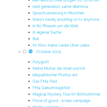
kein alkohol oder drogen vor 16:00 uhr
next generation, same dilemma
Sprachverwirrung in München
there's hardly anything on tv anymore
In 80 Phrasen um die Welt
In eigener Sache
Buk
Im Kino: Keine Lieder Über Liebe
October 2005
14
Polyglott
Meine Mutter, die Shell und ich
idiopathischer Pruritus ani
Das FM4 Fest
FM4 Geburtstagsfest
Magical Mystery Tour im Wohnzimmer
Force of good - a new campaign