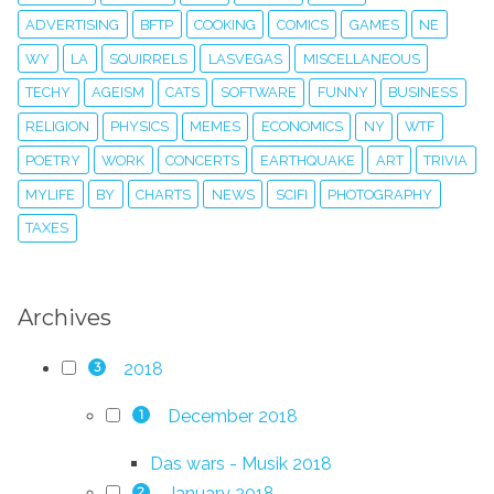
ADVERTISING
BFTP
COOKING
COMICS
GAMES
NE
WY
LA
SQUIRRELS
LASVEGAS
MISCELLANEOUS
TECHY
AGEISM
CATS
SOFTWARE
FUNNY
BUSINESS
RELIGION
PHYSICS
MEMES
ECONOMICS
NY
WTF
POETRY
WORK
CONCERTS
EARTHQUAKE
ART
TRIVIA
MYLIFE
BY
CHARTS
NEWS
SCIFI
PHOTOGRAPHY
TAXES
Archives
2018
3
December 2018
1
Das wars - Musik 2018
January 2018
2