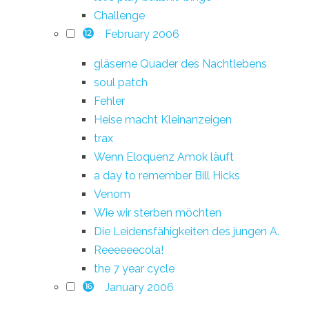
Challenge
February 2006
12
gläserne Quader des Nachtlebens
soul patch
Fehler
Heise macht Kleinanzeigen
trax
Wenn Eloquenz Amok läuft
a day to remember Bill Hicks
Venom
Wie wir sterben möchten
Die Leidensfähigkeiten des jungen A.
Reeeeeecola!
the 7 year cycle
January 2006
16