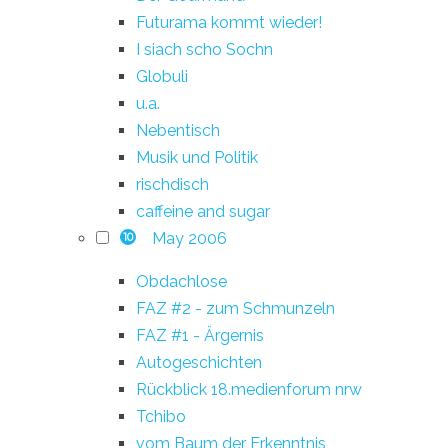
Futurama kommt wieder!
I siach scho Sochn
Globuli
u.a.
Nebentisch
Musik und Politik
rischdisch
caffeine and sugar
May 2006
10
Obdachlose
FAZ #2 - zum Schmunzeln
FAZ #1 - Ärgernis
Autogeschichten
Rückblick 18.medienforum nrw
Tchibo
vom Baum der Erkenntnis