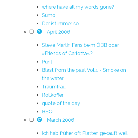
where have all my words gone?
Sumo
Der ist immer so
April 2006
7
Steve Martin Fans beim ÖBB oder
»Friends of Carlotta«?
Punt
Blast from the past Vol.4 - Smoke on
the water
Traumfrau
Rollkoffer
quote of the day
BBQ
March 2006
17
Ich hab früher oft Platten gekauft weil