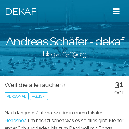
DEKAF
Andreas Schäfer - dekaf
blog at 0509.org
31
Weil die alle rauchen?
OCT
PERSONAL
AGEISM
Nach längerer Zeit mal wieder in einem lokalen
Headshop
um nachzusehen was es so alles gibt. Kleiner,
enger Schlauchladen, bis zum Rand voll mit Bongs,