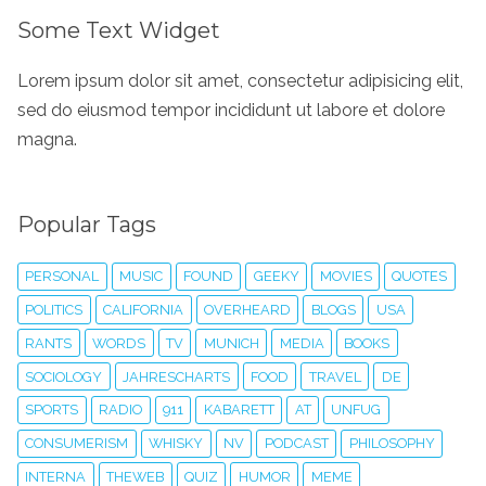
Some Text Widget
Lorem ipsum dolor sit amet, consectetur adipisicing elit,
sed do eiusmod tempor incididunt ut labore et dolore
magna.
Popular Tags
PERSONAL
MUSIC
FOUND
GEEKY
MOVIES
QUOTES
POLITICS
CALIFORNIA
OVERHEARD
BLOGS
USA
RANTS
WORDS
TV
MUNICH
MEDIA
BOOKS
SOCIOLOGY
JAHRESCHARTS
FOOD
TRAVEL
DE
SPORTS
RADIO
911
KABARETT
AT
UNFUG
CONSUMERISM
WHISKY
NV
PODCAST
PHILOSOPHY
INTERNA
THEWEB
QUIZ
HUMOR
MEME