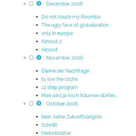
December 2006
5
Do not touch my Roomba
The ugly face of globalization
only in europe
Almost 2
Almost
November 2006
4
Danke der Nachfrage
to live the cliché
12 step program
Man wird ja noch träumen dürfen...
October 2006
8
Nein, keine Zukunftsängste
Schnitt
Herbstblätter