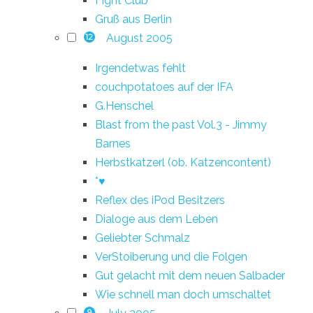
Fight Club
Gruß aus Berlin
August 2005
12
Irgendetwas fehlt
couchpotatoes auf der IFA
G.Henschel
Blast from the past Vol.3 - Jimmy
Barnes
Herbstkatzerl (ob. Katzencontent)
*♥
Reflex des iPod Besitzers
Dialoge aus dem Leben
Geliebter Schmalz
VerStoiberung und die Folgen
Gut gelacht mit dem neuen Salbader
Wie schnell man doch umschaltet
9