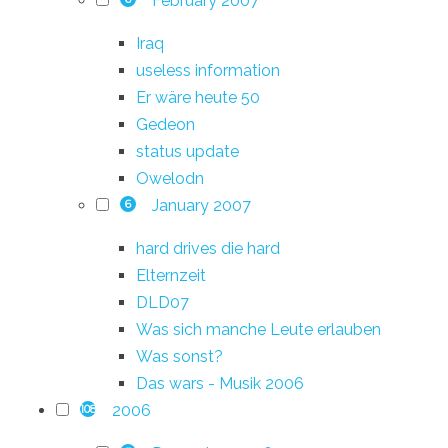
February 2007
Iraq
useless information
Er wäre heute 50
Gedeon
status update
Owelodn
January 2007
6
hard drives die hard
Elternzeit
DLD07
Was sich manche Leute erlauben
Was sonst?
Das wars - Musik 2006
2006
108