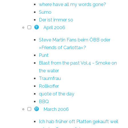
where have all my words gone?
Sumo
Der ist immer so
April 2006
7
Steve Martin Fans beim ÖBB oder
»Friends of Carlotta«?
Punt
Blast from the past Vol.4 - Smoke on
the water
Traumfrau
Rollkoffer
quote of the day
BBQ
March 2006
17
Ich hab früher oft Platten gekauft weil