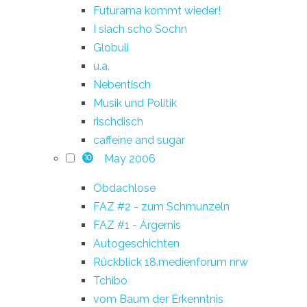
Futurama kommt wieder!
I siach scho Sochn
Globuli
u.a.
Nebentisch
Musik und Politik
rischdisch
caffeine and sugar
May 2006
10
Obdachlose
FAZ #2 - zum Schmunzeln
FAZ #1 - Ärgernis
Autogeschichten
Rückblick 18.medienforum nrw
Tchibo
vom Baum der Erkenntnis