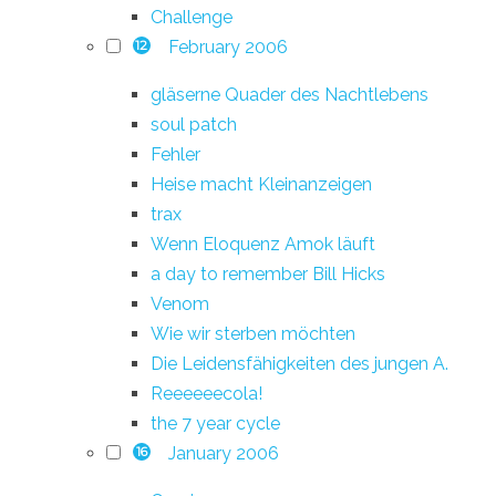
Challenge
February 2006
12
gläserne Quader des Nachtlebens
soul patch
Fehler
Heise macht Kleinanzeigen
trax
Wenn Eloquenz Amok läuft
a day to remember Bill Hicks
Venom
Wie wir sterben möchten
Die Leidensfähigkeiten des jungen A.
Reeeeeecola!
the 7 year cycle
January 2006
16