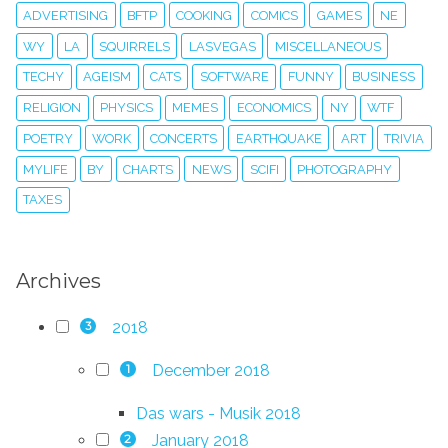
ADVERTISING
BFTP
COOKING
COMICS
GAMES
NE
WY
LA
SQUIRRELS
LASVEGAS
MISCELLANEOUS
TECHY
AGEISM
CATS
SOFTWARE
FUNNY
BUSINESS
RELIGION
PHYSICS
MEMES
ECONOMICS
NY
WTF
POETRY
WORK
CONCERTS
EARTHQUAKE
ART
TRIVIA
MYLIFE
BY
CHARTS
NEWS
SCIFI
PHOTOGRAPHY
TAXES
Archives
2018
3
December 2018
1
Das wars - Musik 2018
January 2018
2