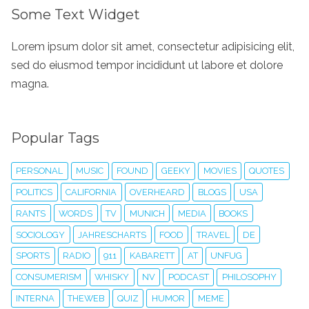
Some Text Widget
Lorem ipsum dolor sit amet, consectetur adipisicing elit,
sed do eiusmod tempor incididunt ut labore et dolore
magna.
Popular Tags
PERSONAL
MUSIC
FOUND
GEEKY
MOVIES
QUOTES
POLITICS
CALIFORNIA
OVERHEARD
BLOGS
USA
RANTS
WORDS
TV
MUNICH
MEDIA
BOOKS
SOCIOLOGY
JAHRESCHARTS
FOOD
TRAVEL
DE
SPORTS
RADIO
911
KABARETT
AT
UNFUG
CONSUMERISM
WHISKY
NV
PODCAST
PHILOSOPHY
INTERNA
THEWEB
QUIZ
HUMOR
MEME