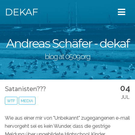
DEKAF
Andreas Schäfer - dekaf
blog at 0509.org
04
Satanisten???
JUL
WTF
MEDIA
Wie aus einer mir von "Unbekannt" zugegangenen e-mail
hervorgeht sei es kein Wunder, dass die gestrige
Meldung über ungebildete Highschool Kinder