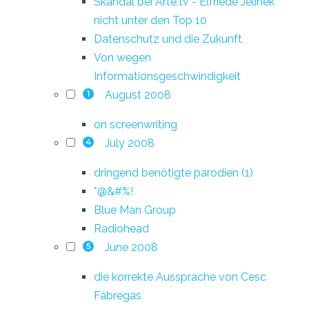
Skandal bei Arte.tv - Elfriede Jelinek
nicht unter den Top 10
Datenschutz und die Zukunft
Von wegen
Informationsgeschwindigkeit
August 2008
1
on screenwriting
July 2008
4
dringend benötigte parodien (1)
*@&#%!
Blue Man Group
Radiohead
June 2008
5
die korrekte Aussprache von Cesc
Fàbregas